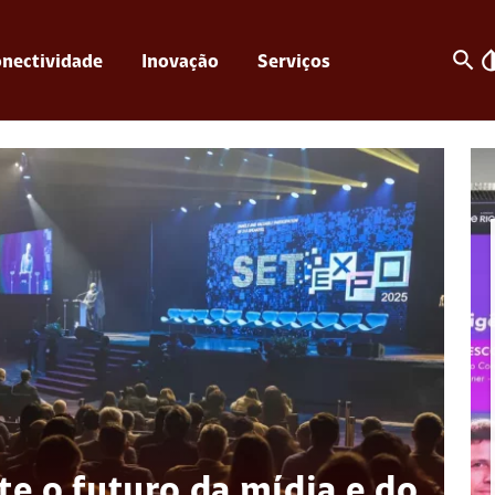
search
invert_c
nectividade
Inovação
Serviços
e o futuro da mídia e do