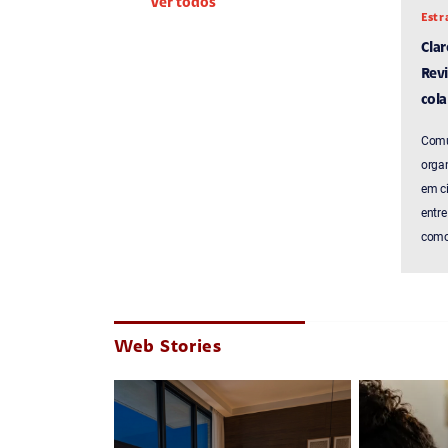
Ver todos
Estr
Cla
Revi
cola
Comu
organ
em c
entre
como 
Web Stories