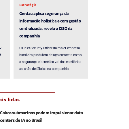
Estratégia
Gerdau aplica segurança da
informação holística e com gestão
centralizada, revela o CISO da
companhia
o
O Chief Security Officer da maior empresa
a
brasileira produtora de aço comenta como
a segurança cibernética vai dos escritórios
ao chão de fábrica na companhia
is lidas
Cabos submarinos podem impulsionar data
centers de IA no Brasil