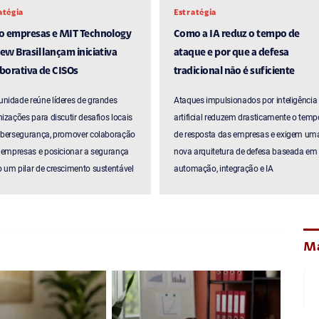
atégia
Estratégia
ro empresas e MIT Technology
Como a IA reduz o tempo de
ew Brasil lançam iniciativa
ataque e por que a defesa
borativa de CISOs
tradicional não é suficiente
nidade reúne líderes de grandes
Ataques impulsionados por inteligência
izações para discutir desafios locais
artificial reduzem drasticamente o temp
ibersegurança, promover colaboração
de resposta das empresas e exigem um
 empresas e posicionar a segurança
nova arquitetura de defesa baseada em
um pilar de crescimento sustentável
automação, integração e IA
Ma