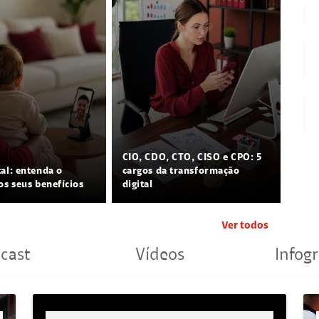
CIO, CDO, CTO, CISO e CPO: 5
tal: entenda o
cargos da transformação
os seus benefícios
digital
Ver todos
cast
Vídeos
Infogr