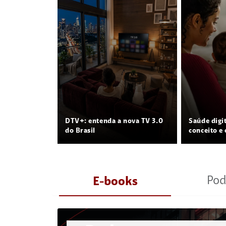
DTV+: entenda a nova TV 3.0
Saúde digi
do Brasil
conceito e 
Pod
E-books