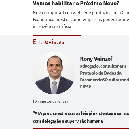
Vamos habilitar o Próximo Novo?
Nova temporada da websérie produzida pela Cla
Econômico mostra como empresas podem aumenta
inteligência artificial
Entrevistas
Rony Vainzof
advogado, consultor em
Proteção de Dados da
FecomercioSP e diretor d
FIESP
10
minutos de leitura
"A IA precisa estressar as leis já existentes e ser u
com delegação e supervisão humana"