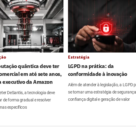
ção
Estratégia
utação quântica deve ter
LGPD na prática: da
omercial em até sete anos,
conformidade à inovação
ia executivo da Amazon
Além de atender à legislação, a LGPD 
se tornar uma estratégia de segurança
ter DeSantis, a tecnologia deve
confiança digital e geração de valor
r de forma gradual e resolver
mas específicos