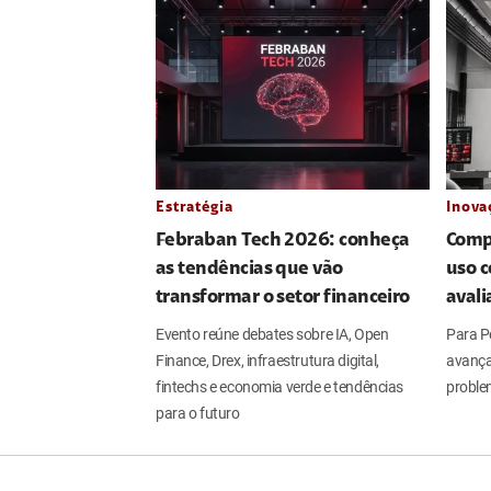
Estratégia
Inova
Febraban Tech 2026: conheça
Comp
as tendências que vão
uso c
transformar o setor financeiro
aval
Evento reúne debates sobre IA, Open
Para Pe
Finance, Drex, infraestrutura digital,
avança
fintechs e economia verde e tendências
proble
para o futuro