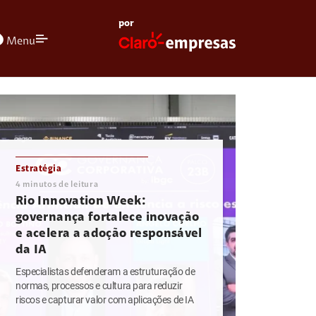
por
olors
Menu
Estratégia
4
minutos de leitura
Rio Innovation Week:
governança fortalece inovação
e acelera a adoção responsável
da IA
Especialistas defenderam a estruturação de
normas, processos e cultura para reduzir
riscos e capturar valor com aplicações de IA