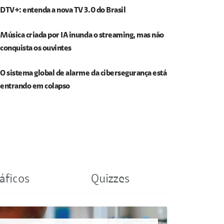
DTV+: entenda a nova TV 3.0 do Brasil
Música criada por IA inunda o streaming, mas não
conquista os ouvintes
O sistema global de alarme da cibersegurança está
entrando em colapso
áficos
Quizzes