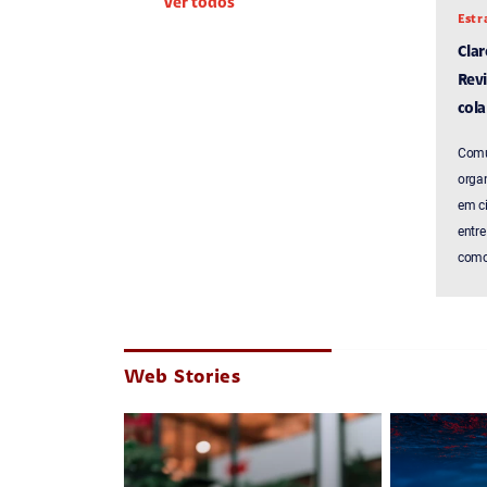
Ver todos
Estr
Cla
Revi
cola
Comu
organ
em c
entre
como 
Web Stories