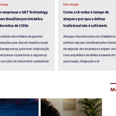
atégia
Estratégia
ro empresas e MIT Technology
Como a IA reduz o tempo de
ew Brasil lançam iniciativa
ataque e por que a defesa
borativa de CISOs
tradicional não é suficiente
nidade reúne líderes de grandes
Ataques impulsionados por inteligência
izações para discutir desafios locais
artificial reduzem drasticamente o temp
ibersegurança, promover colaboração
de resposta das empresas e exigem um
 empresas e posicionar a segurança
nova arquitetura de defesa baseada em
um pilar de crescimento sustentável
automação, integração e IA
Ma