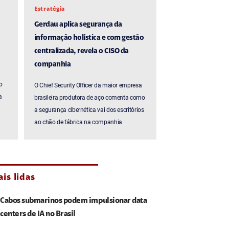
Estratégia
Gerdau aplica segurança da
informação holística e com gestão
centralizada, revela o CISO da
companhia
o
O Chief Security Officer da maior empresa
a
brasileira produtora de aço comenta como
a segurança cibernética vai dos escritórios
ao chão de fábrica na companhia
is lidas
Cabos submarinos podem impulsionar data
centers de IA no Brasil