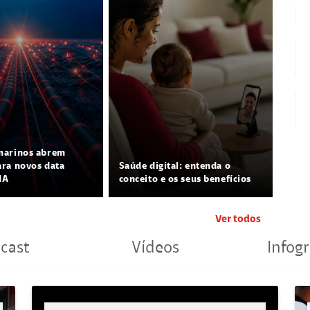
marinos abrem
ra novos data
Saúde digital: entenda o
IA
conceito e os seus benefícios
Ver todos
cast
Vídeos
Infogr