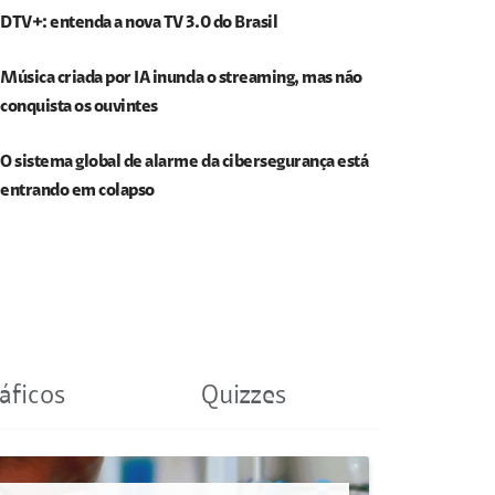
DTV+: entenda a nova TV 3.0 do Brasil
Música criada por IA inunda o streaming, mas não
conquista os ouvintes
O sistema global de alarme da cibersegurança está
entrando em colapso
áficos
Quizzes