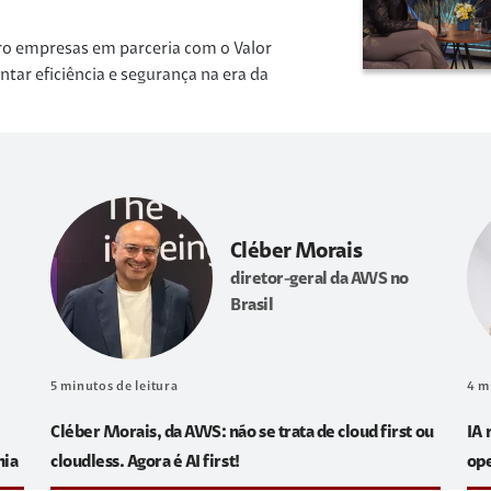
ro empresas em parceria com o Valor
r eficiência e segurança na era da
Cléber Morais
diretor-geral da AWS no
Brasil
5
minutos de leitura
4
m
Cléber Morais, da AWS: não se trata de cloud first ou
IA 
hia
cloudless. Agora é AI first!
op