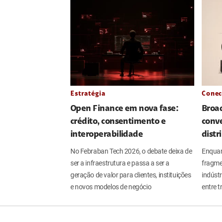
Estratégia
Conec
Open Finance em nova fase:
Broa
crédito, consentimento e
conve
interoperabilidade
distr
No Febraban Tech 2026, o debate deixa de
Enquan
ser a infraestrutura e passa a ser a
fragme
geração de valor para clientes, instituições
indúst
e novos modelos de negócio
entre t