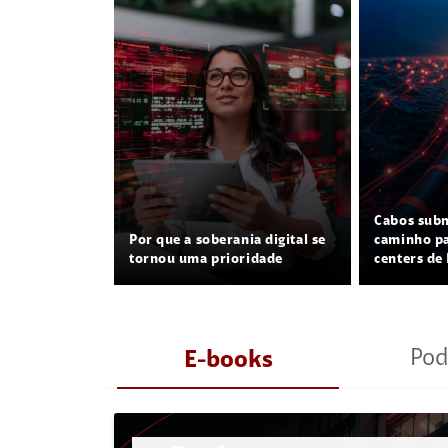
Cabos sub
Por que a soberania digital se
caminho pa
tornou uma prioridade
centers de 
Pod
E-books