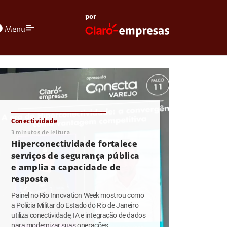
por
olors
Menu
Conectividade
3
minutos de leitura
Hiperconectividade fortalece
serviços de segurança pública
e amplia a capacidade de
resposta
Painel no Rio Innovation Week mostrou como
a Polícia Militar do Estado do Rio de Janeiro
utiliza conectividade, IA e integração de dados
para modernizar suas operações