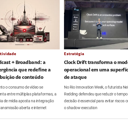
tividade
Estratégia
dcast + Broadband: a
Clock Drift transforma o mod
rgência que redefine a
operacional em uma superfíc
ibuição de conteúdo
de ataque
to o consumo de vídeo se
No Rio Innovation Week, o futurista Nei
nta entre múltiplas plataformas, a
Redding defendeu que reduzir o tempo
ria de mídia aposta na integração
decisão é essencial para evitar riscos
ransmissão aberta e internet
o shadow execution