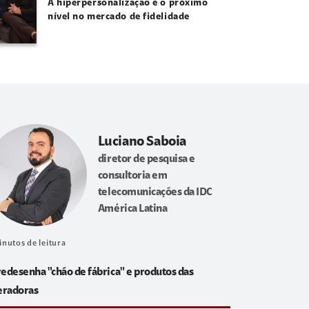
A hiperpersonalização é o próximo
nível no mercado de fidelidade
Luciano Saboia
diretor de pesquisa e
consultoria em
telecomunicações da IDC
América Latina
inutos de leitura
redesenha "chão de fábrica" e produtos das
eradoras