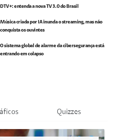
DTV+: entenda a nova TV 3.0 do Brasil
Música criada por IA inunda o streaming, mas não
conquista os ouvintes
O sistema global de alarme da cibersegurança está
entrando em colapso
áficos
Quizzes