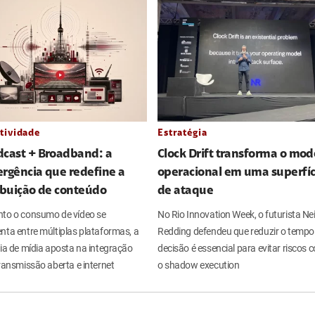
tividade
Estratégia
dcast + Broadband: a
Clock Drift transforma o mod
rgência que redefine a
operacional em uma superfíc
ibuição de conteúdo
de ataque
to o consumo de vídeo se
No Rio Innovation Week, o futurista Nei
nta entre múltiplas plataformas, a
Redding defendeu que reduzir o tempo
ria de mídia aposta na integração
decisão é essencial para evitar riscos
ransmissão aberta e internet
o shadow execution