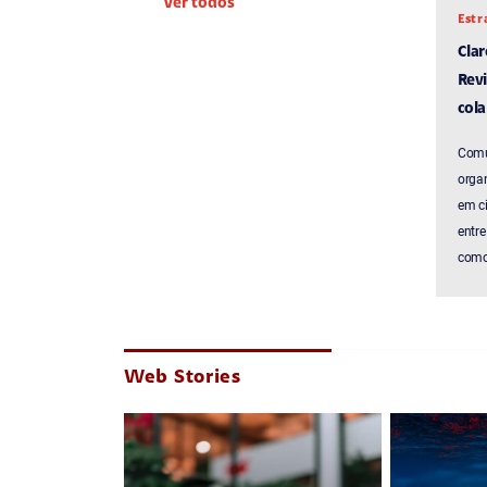
Ver todos
Estr
Cla
Revi
cola
Comu
organ
em c
entre
como 
Web Stories