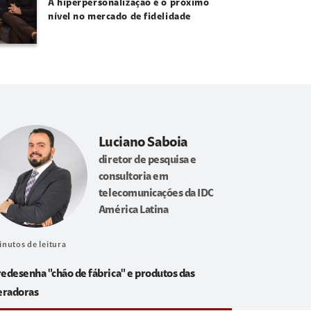
A hiperpersonalização é o próximo
nível no mercado de fidelidade
Luciano Saboia
diretor de pesquisa e
consultoria em
telecomunicações da IDC
América Latina
inutos de leitura
redesenha "chão de fábrica" e produtos das
eradoras