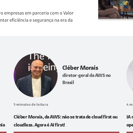
ro empresas em parceria com o Valor
r eficiência e segurança na era da
Cléber Morais
diretor-geral da AWS no
Brasil
5
minutos de leitura
4
m
Cléber Morais, da AWS: não se trata de cloud first ou
IA 
hia
cloudless. Agora é AI first!
op