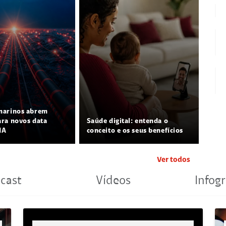
marinos abrem
ra novos data
Saúde digital: entenda o
IA
conceito e os seus benefícios
Ver todos
cast
Vídeos
Infogr