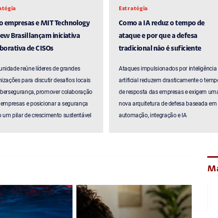
atégia
Estratégia
ro empresas e MIT Technology
Como a IA reduz o tempo de
ew Brasil lançam iniciativa
ataque e por que a defesa
borativa de CISOs
tradicional não é suficiente
nidade reúne líderes de grandes
Ataques impulsionados por inteligência
izações para discutir desafios locais
artificial reduzem drasticamente o temp
ibersegurança, promover colaboração
de resposta das empresas e exigem um
 empresas e posicionar a segurança
nova arquitetura de defesa baseada em
um pilar de crescimento sustentável
automação, integração e IA
Ma