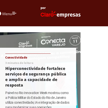
por
olors
Menu
Conectividade
3
minutos de leitura
Hiperconectividade fortalece
serviços de segurança pública
e amplia a capacidade de
resposta
Painel no Rio Innovation Week mostrou como
a Polícia Militar do Estado do Rio de Janeiro
utiliza conectividade, IA e integração de dados
para modernizar suas operações