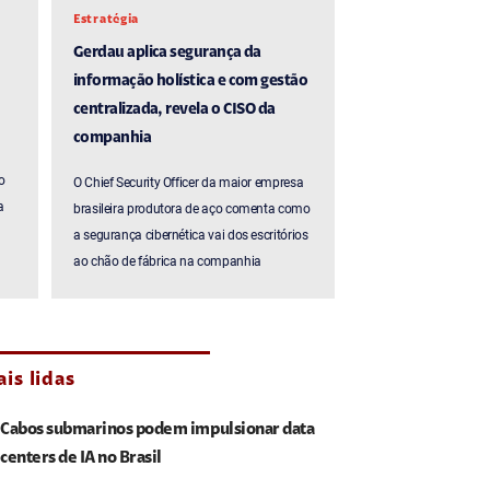
Estratégia
Gerdau aplica segurança da
informação holística e com gestão
centralizada, revela o CISO da
companhia
o
O Chief Security Officer da maior empresa
a
brasileira produtora de aço comenta como
a segurança cibernética vai dos escritórios
ao chão de fábrica na companhia
is lidas
Cabos submarinos podem impulsionar data
centers de IA no Brasil