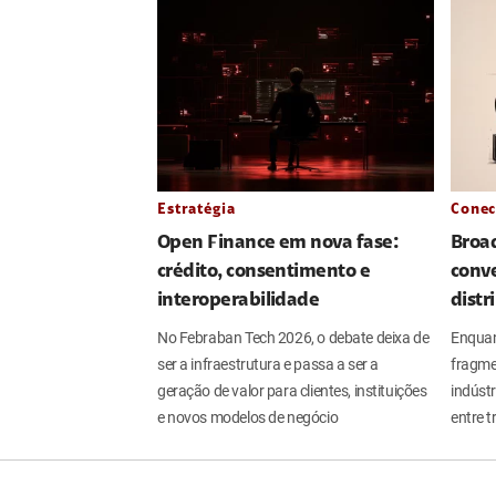
Estratégia
Conec
Open Finance em nova fase:
Broa
crédito, consentimento e
conve
interoperabilidade
distr
No Febraban Tech 2026, o debate deixa de
Enquan
ser a infraestrutura e passa a ser a
fragme
geração de valor para clientes, instituições
indúst
e novos modelos de negócio
entre t