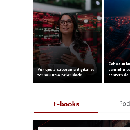
Cabos sub
Por que a soberania digital se
caminho pa
tornou uma prioridade
centers de 
Pod
E-books