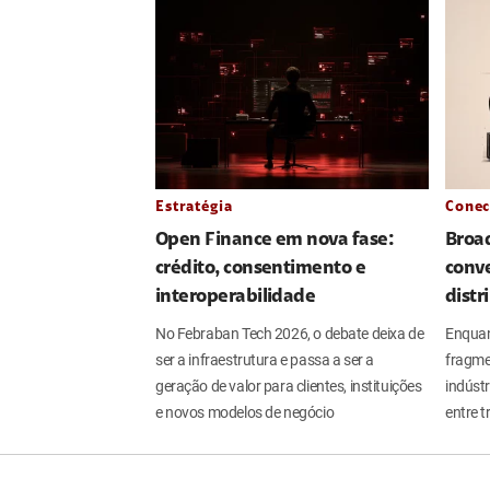
Estratégia
Conec
Open Finance em nova fase:
Broa
crédito, consentimento e
conve
interoperabilidade
distr
No Febraban Tech 2026, o debate deixa de
Enquan
ser a infraestrutura e passa a ser a
fragme
geração de valor para clientes, instituições
indúst
e novos modelos de negócio
entre t