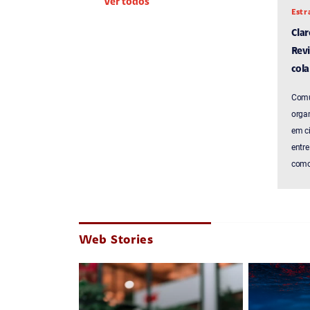
Ver todos
Estr
Cla
Revi
cola
Comu
organ
em c
entre
como 
Web Stories