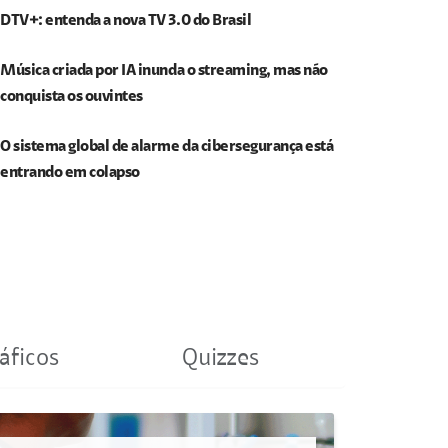
DTV+: entenda a nova TV 3.0 do Brasil
Música criada por IA inunda o streaming, mas não
conquista os ouvintes
O sistema global de alarme da cibersegurança está
entrando em colapso
áficos
Quizzes