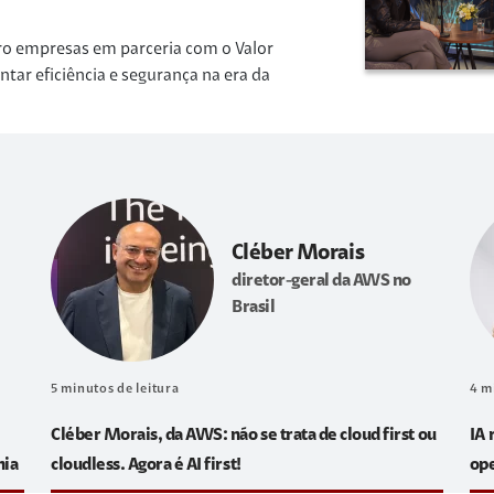
ro empresas em parceria com o Valor
r eficiência e segurança na era da
Cléber Morais
diretor-geral da AWS no
Brasil
5
minutos de leitura
4
m
Cléber Morais, da AWS: não se trata de cloud first ou
IA 
hia
cloudless. Agora é AI first!
op