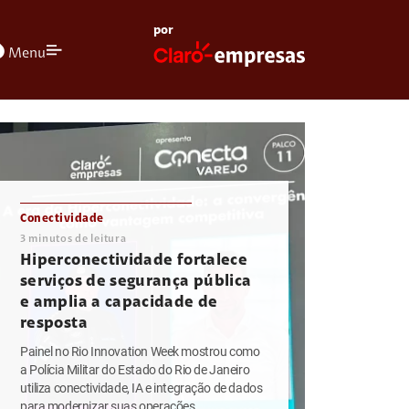
por
olors
Menu
Conectividade
3
minutos de leitura
Hiperconectividade fortalece
serviços de segurança pública
e amplia a capacidade de
resposta
Painel no Rio Innovation Week mostrou como
a Polícia Militar do Estado do Rio de Janeiro
utiliza conectividade, IA e integração de dados
para modernizar suas operações