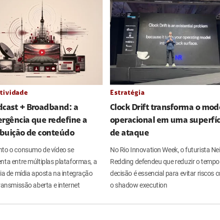
tividade
Estratégia
dcast + Broadband: a
Clock Drift transforma o mod
rgência que redefine a
operacional em uma superfíc
ibuição de conteúdo
de ataque
to o consumo de vídeo se
No Rio Innovation Week, o futurista Nei
nta entre múltiplas plataformas, a
Redding defendeu que reduzir o tempo
ria de mídia aposta na integração
decisão é essencial para evitar riscos
ransmissão aberta e internet
o shadow execution