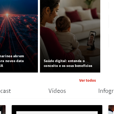
marinos abrem
ra novos data
Saúde digital: entenda o
IA
conceito e os seus benefícios
Ver todos
cast
Vídeos
Infogr