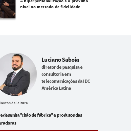
A hiperpersonalização é o próximo
nível no mercado de fidelidade
Luciano Saboia
diretor de pesquisa e
consultoria em
telecomunicações da IDC
América Latina
inutos de leitura
redesenha "chão de fábrica" e produtos das
eradoras