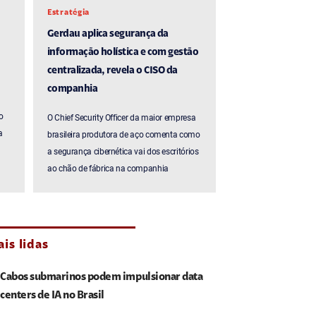
Estratégia
Gerdau aplica segurança da
informação holística e com gestão
centralizada, revela o CISO da
companhia
o
O Chief Security Officer da maior empresa
a
brasileira produtora de aço comenta como
a segurança cibernética vai dos escritórios
ao chão de fábrica na companhia
is lidas
Cabos submarinos podem impulsionar data
centers de IA no Brasil