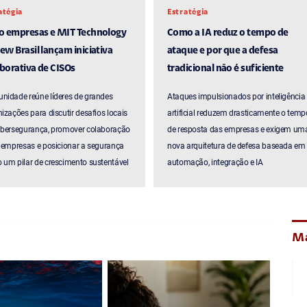
atégia
Estratégia
ro empresas e MIT Technology
Como a IA reduz o tempo de
ew Brasil lançam iniciativa
ataque e por que a defesa
borativa de CISOs
tradicional não é suficiente
nidade reúne líderes de grandes
Ataques impulsionados por inteligência
izações para discutir desafios locais
artificial reduzem drasticamente o temp
ibersegurança, promover colaboração
de resposta das empresas e exigem um
 empresas e posicionar a segurança
nova arquitetura de defesa baseada em
um pilar de crescimento sustentável
automação, integração e IA
Ma