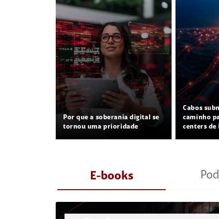
Cabos sub
Por que a soberania digital se
caminho pa
tornou uma prioridade
centers de 
Pod
E-books