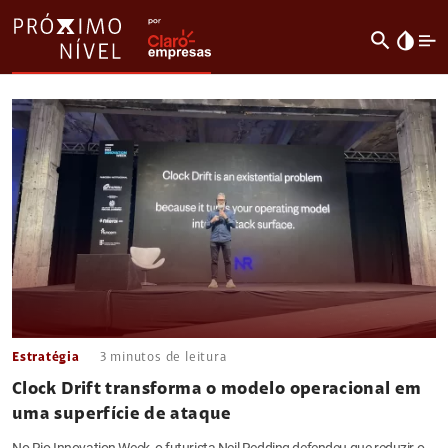
search
invert_colors
Estratégia
3
minutos de leitura
Clock Drift transforma o modelo operacional em
uma superfície de ataque
No Rio Innovation Week, o futurista Neil Redding defendeu que reduzir o