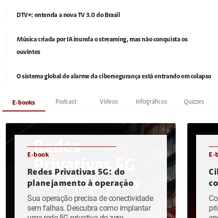
DTV+: entenda a nova TV 3.0 do Brasil
Música criada por IA inunda o streaming, mas não conquista os
ouvintes
O sistema global de alarme da cibersegurança está entrando em colapso
Podcast
Vídeos
Infográficos
Quizzes
E-books
E-book
E-
Redes Privativas 5G: do
Ci
planejamento à operação
c
Sua operação precisa de conectividade
Co
sem falhas. Descubra como implantar
pr
uma rede 5G privativa do zero.
en