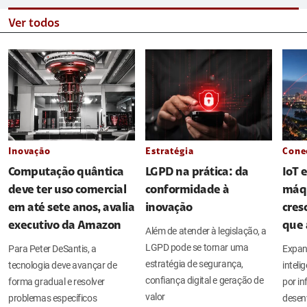
Ver todos
Inovação
Estratégia
Cone
Computação quântica
LGPD na prática: da
IoT 
deve ter uso comercial
conformidade à
máq
em até sete anos, avalia
inovação
cres
executivo da Amazon
que 
Além de atender à legislação, a
LGPD pode se tornar uma
Para Peter DeSantis, a
Expan
estratégia de segurança,
tecnologia deve avançar de
intel
confiança digital e geração de
forma gradual e resolver
por in
valor
problemas específicos
desen