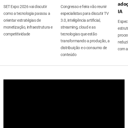
adoç
SET Expo 2026 vai discutir
Congresso e feira vão reunir
IA
como a tecnologia passou a
especialistas para discutir TV
orientar estratégias de
3.0, inteligência artificial,
Espec
monetização, infraestrutura e
streaming, cloud e as
estru
competitividade
tecnologias que estão
proces
transformando a produção, a
reduzi
distribuição e o consumo de
com a
conteúdo