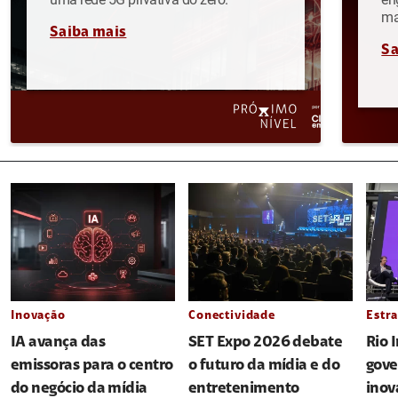
ma
Saiba mais
Sa
Inovação
Conectividade
Estra
IA avança das
SET Expo 2026 debate
Rio 
emissoras para o centro
o futuro da mídia e do
gove
do negócio da mídia
entretenimento
inov