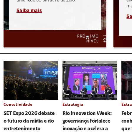
ma
Saiba mais
Sa
Conectividade
Estratégia
Estra
SET Expo 2026 debate
Rio Innovation Week:
Febr
o futuro da mídia e do
governança fortalece
conh
entretenimento
inovação e acelera a
que 