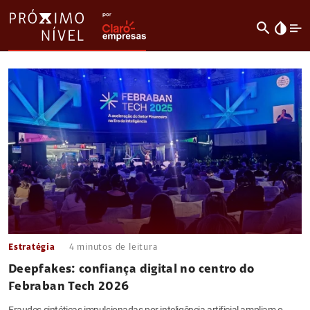
search
invert_colors
Estratégia
4
minutos de leitura
Deepfakes: confiança digital no centro do
Febraban Tech 2026
Fraudes sintéticas impulsionadas por inteligência artificial ampliam o