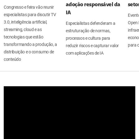
adoção responsável da
seto
Congresso e feira vão reunir
IA
especialistas para discutir TV
Evento
3.0, inteligência artificial,
Open 
Especialistas defenderam a
streaming, cloud e as
infrae
estruturação de normas,
tecnologias que estão
econo
processos e cultura para
transformando a produção, a
para o
reduzir riscos e capturar valor
distribuição e o consumo de
com aplicações de IA
conteúdo