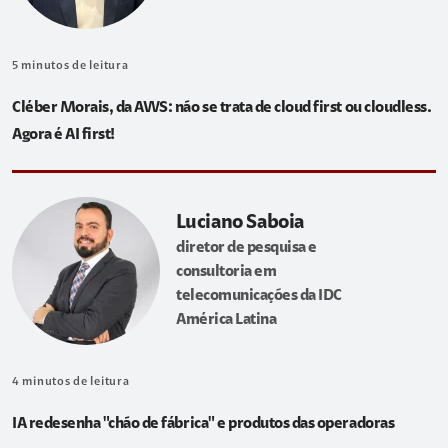
5
minutos de leitura
Cléber Morais, da AWS: não se trata de cloud first ou cloudless.
Agora é AI first!
Luciano Saboia
diretor de pesquisa e
consultoria em
telecomunicações da IDC
América Latina
4
minutos de leitura
IA redesenha "chão de fábrica" e produtos das operadoras