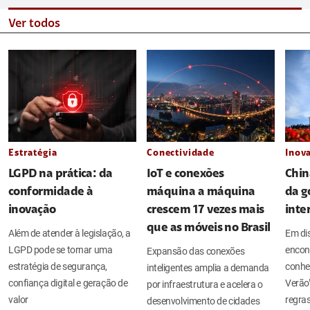
Ver todos
Estratégia
Conectividade
Inov
LGPD na prática: da
IoT e conexões
Chin
conformidade à
máquina a máquina
da g
inovação
crescem 17 vezes mais
inte
que as móveis no Brasil
Além de atender à legislação, a
Em di
LGPD pode se tornar uma
encont
Expansão das conexões
estratégia de segurança,
conhe
inteligentes amplia a demanda
confiança digital e geração de
Verão
por infraestrutura e acelera o
valor
regras
desenvolvimento de cidades