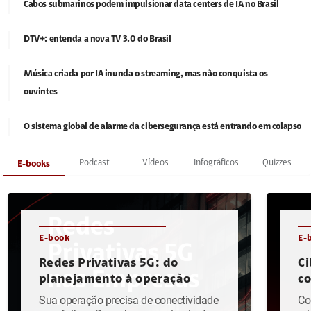
Cabos submarinos podem impulsionar data centers de IA no Brasil
DTV+: entenda a nova TV 3.0 do Brasil
Música criada por IA inunda o streaming, mas não conquista os
ouvintes
O sistema global de alarme da cibersegurança está entrando em colapso
Podcast
Vídeos
Infográficos
Quizzes
E-books
E-book
E-
Redes Privativas 5G: do
Ci
planejamento à operação
c
Sua operação precisa de conectividade
Co