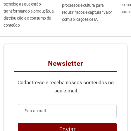
tecnologias que estão
econo
processos e cultura para
transformando a produção, a
para o
reduzir riscos e capturar valor
distribuição e o consumo de
com aplicações de IA
conteúdo
Newsletter
Cadastre-se e receba nossos conteúdos no
seu e-mail
Enviar