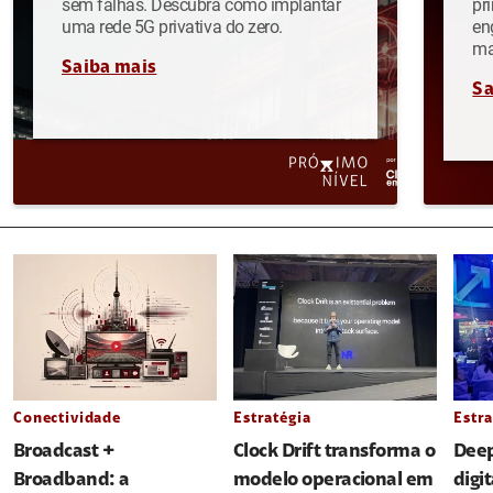
sem falhas. Descubra como implantar
pr
uma rede 5G privativa do zero.
en
ma
Saiba mais
Sa
Conectividade
Estratégia
Estra
Broadcast +
Clock Drift transforma o
Deep
Broadband: a
modelo operacional em
digi