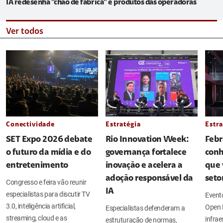
IA redesenha "chão de fábrica" e produtos das operadoras
Ver todos
Conectividade
Estratégia
Estra
SET Expo 2026 debate
Rio Innovation Week:
Febr
o futuro da mídia e do
governança fortalece
conh
entretenimento
inovação e acelera a
que 
adoção responsável da
seto
Congresso e feira vão reunir
IA
especialistas para discutir TV
Evento
3.0, inteligência artificial,
Open 
Especialistas defenderam a
streaming, cloud e as
infrae
estruturação de normas,