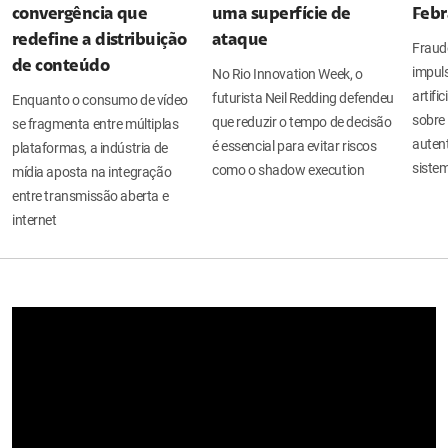
convergência que
uma superfície de
Febr
redefine a distribuição
ataque
Fraude
de conteúdo
impuls
No Rio Innovation Week, o
artifi
futurista Neil Redding defendeu
Enquanto o consumo de vídeo
sobre 
que reduzir o tempo de decisão
se fragmenta entre múltiplas
auten
é essencial para evitar riscos
plataformas, a indústria de
sistem
como o shadow execution
mídia aposta na integração
entre transmissão aberta e
internet