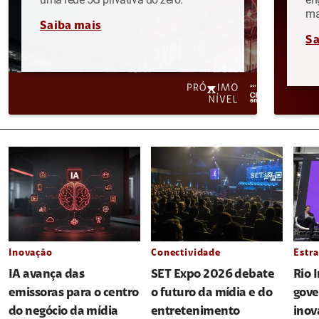
ma
Saiba mais
Sa
Inovação
Conectividade
Estra
IA avança das
SET Expo 2026 debate
Rio 
emissoras para o centro
o futuro da mídia e do
gove
do negócio da mídia
entretenimento
inov