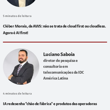
5
minutos de leitura
Cléber Morais, da AWS: não se trata de cloud first ou cloudless.
Agora é AI first!
Luciano Saboia
diretor de pesquisa e
consultoria em
telecomunicações da IDC
América Latina
4
minutos de leitura
IA redesenha "chão de fábrica" e produtos das operadoras