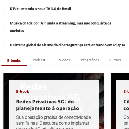
DTV+: entenda a nova TV 3.0 do Brasil
Música criada por IA inunda o streaming, mas não conquista os
ouvintes
O sistema global de alarme da cibersegurança está entrando em colapso
Podcast
Vídeos
Infográficos
Quizzes
E-books
E-book
E-
Redes Privativas 5G: do
Ci
planejamento à operação
c
Sua operação precisa de conectividade
Co
sem falhas. Descubra como implantar
pr
uma rede 5G privativa do zero.
en