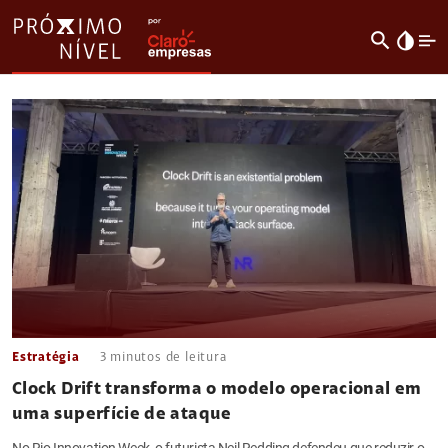
search
invert_colors
Estratégia
3
minutos de leitura
Clock Drift transforma o modelo operacional em
uma superfície de ataque
No Rio Innovation Week, o futurista Neil Redding defendeu que reduzir o