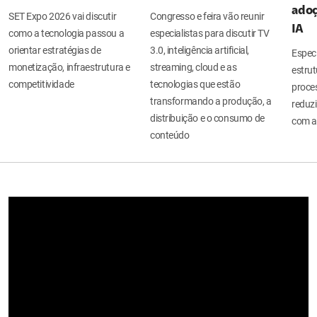
adoç
SET Expo 2026 vai discutir
Congresso e feira vão reunir
IA
como a tecnologia passou a
especialistas para discutir TV
orientar estratégias de
3.0, inteligência artificial,
Espec
monetização, infraestrutura e
streaming, cloud e as
estru
competitividade
tecnologias que estão
proces
transformando a produção, a
reduzi
distribuição e o consumo de
com a
conteúdo