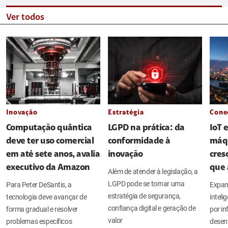
Ver todos
Inovação
Estratégia
Cone
Computação quântica
LGPD na prática: da
IoT 
deve ter uso comercial
conformidade à
máq
em até sete anos, avalia
inovação
cres
executivo da Amazon
que 
Além de atender à legislação, a
LGPD pode se tornar uma
Para Peter DeSantis, a
Expan
estratégia de segurança,
tecnologia deve avançar de
intel
confiança digital e geração de
forma gradual e resolver
por in
valor
problemas específicos
desen