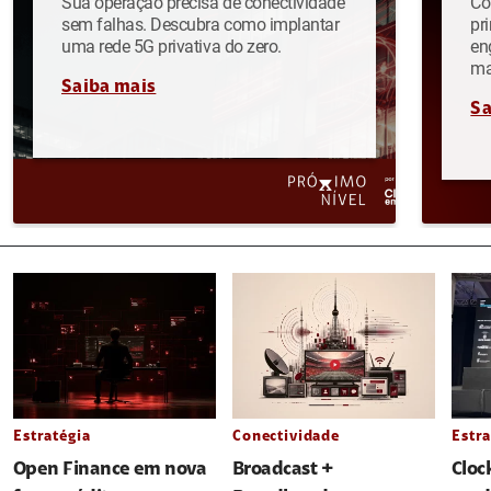
Sua operação precisa de conectividade
Co
sem falhas. Descubra como implantar
pr
uma rede 5G privativa do zero.
en
ma
Saiba mais
Sa
Estratégia
Conectividade
Estra
Open Finance em nova
Broadcast +
Cloc