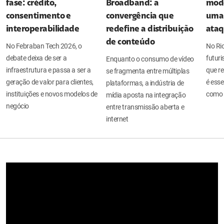
fase: crédito,
Broadband: a
mode
consentimento e
convergência que
uma 
interoperabilidade
redefine a distribuição
ata
de conteúdo
No Febraban Tech 2026, o
No Ri
debate deixa de ser a
futuri
Enquanto o consumo de vídeo
infraestrutura e passa a ser a
que re
se fragmenta entre múltiplas
geração de valor para clientes,
é esse
plataformas, a indústria de
instituições e novos modelos de
como 
mídia aposta na integração
negócio
entre transmissão aberta e
internet