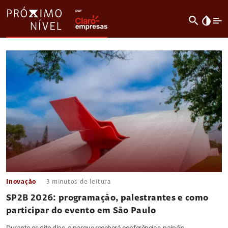
search
invert_colors
Inovação
3
minutos de leitura
SP2B 2026: programação, palestrantes e como
participar do evento em São Paulo
Durante os oito dias, o parque receberá conferências, painéis,