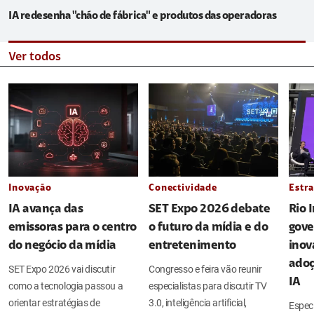
IA redesenha "chão de fábrica" e produtos das operadoras
Ver todos
Inovação
Conectividade
Estra
IA avança das
SET Expo 2026 debate
Rio 
emissoras para o centro
o futuro da mídia e do
gove
do negócio da mídia
entretenimento
inov
adoç
SET Expo 2026 vai discutir
Congresso e feira vão reunir
IA
como a tecnologia passou a
especialistas para discutir TV
orientar estratégias de
3.0, inteligência artificial,
Espec