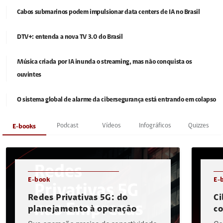
Cabos submarinos podem impulsionar data centers de IA no Brasil
DTV+: entenda a nova TV 3.0 do Brasil
Música criada por IA inunda o streaming, mas não conquista os
ouvintes
O sistema global de alarme da cibersegurança está entrando em colapso
Podcast
Vídeos
Infográficos
Quizzes
E-books
E-book
E-
Redes Privativas 5G: do
Ci
planejamento à operação
c