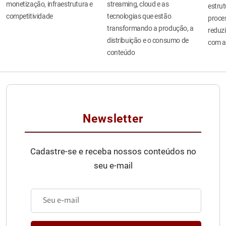
monetização, infraestrutura e
streaming, cloud e as
estru
competitividade
tecnologias que estão
proces
transformando a produção, a
reduzi
distribuição e o consumo de
com a
conteúdo
Newsletter
Cadastre-se e receba nossos conteúdos no
seu e-mail