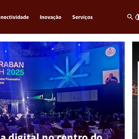
search
invert_c
nectividade
Inovação
Serviços
a digital no centro do