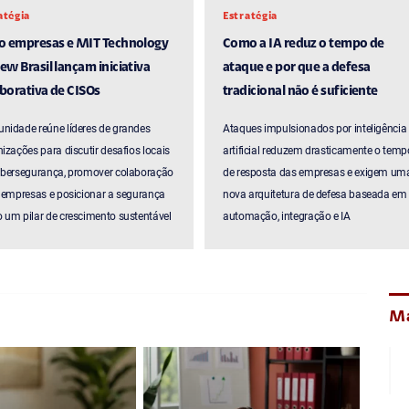
atégia
Estratégia
ro empresas e MIT Technology
Como a IA reduz o tempo de
ew Brasil lançam iniciativa
ataque e por que a defesa
borativa de CISOs
tradicional não é suficiente
nidade reúne líderes de grandes
Ataques impulsionados por inteligência
izações para discutir desafios locais
artificial reduzem drasticamente o temp
ibersegurança, promover colaboração
de resposta das empresas e exigem um
 empresas e posicionar a segurança
nova arquitetura de defesa baseada em
um pilar de crescimento sustentável
automação, integração e IA
Ma