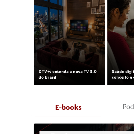
DTV+: entenda a nova TV 3.0
Saúde digi
do Brasil
conceito e 
Pod
E-books