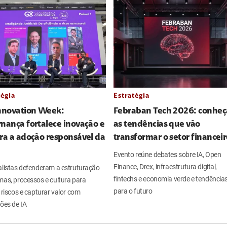
tégia
Estratégia
Innovation Week:
Febraban Tech 2026: conheç
nança fortalece inovação e
as tendências que vão
ra a adoção responsável da
transformar o setor financei
Evento reúne debates sobre IA, Open
Finance, Drex, infraestrutura digital,
alistas defenderam a estruturação
fintechs e economia verde e tendência
mas, processos e cultura para
para o futuro
 riscos e capturar valor com
ões de IA