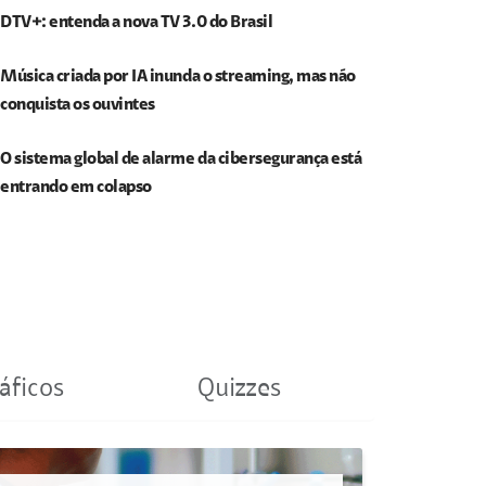
DTV+: entenda a nova TV 3.0 do Brasil
Música criada por IA inunda o streaming, mas não
conquista os ouvintes
O sistema global de alarme da cibersegurança está
entrando em colapso
áficos
Quizzes