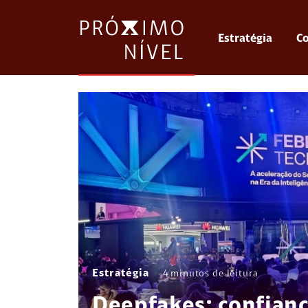
Estratégia
Co
Estratégia
4
minutos de leitura
Deepfakes: confianç