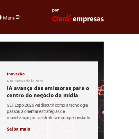
por
olors
Menu
Inovação
4
minutos de leitura
IA avança das emissoras para o
centro do negócio da mídia
SET Expo 2026 vai discutir como a tecnologia
passou a orientar estratégias de
monetização, infraestrutura e competitividade
Saiba mais