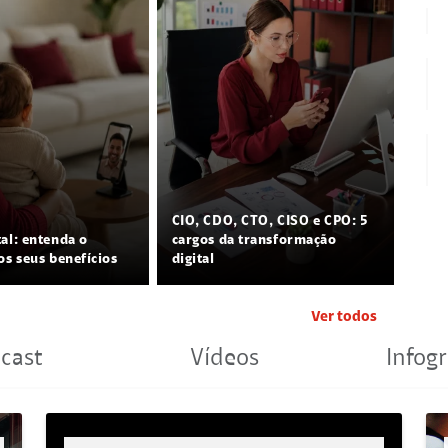
CIO, CDO, CTO, CISO e CPO: 5
tal: entenda o
cargos da transformação
os seus benefícios
digital
Ver todos
cast
Vídeos
Infogr