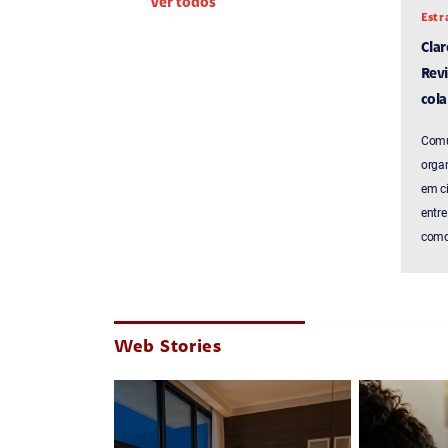
Ver todos
Estr
Cla
Revi
cola
Comu
organ
em c
entre
como 
Web Stories