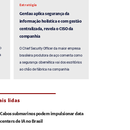
Estratégia
Gerdau aplica segurança da
informação holística e com gestão
centralizada, revela o CISO da
companhia
o
O Chief Security Officer da maior empresa
a
brasileira produtora de aço comenta como
a segurança cibernética vai dos escritórios
ao chão de fábrica na companhia
is lidas
Cabos submarinos podem impulsionar data
centers de IA no Brasil