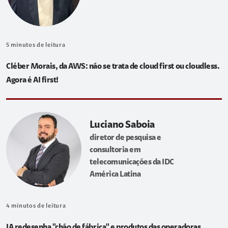
5
minutos de leitura
Cléber Morais, da AWS: não se trata de cloud first ou cloudless.
Agora é AI first!
Luciano Saboia
diretor de pesquisa e
consultoria em
telecomunicações da IDC
América Latina
4
minutos de leitura
IA redesenha "chão de fábrica" e produtos das operadoras