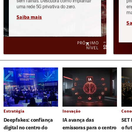
sem falhas. Descubra como implantar
pr
uma rede 5G privativa do zero.
en
ma
Saiba mais
Sa
Estratégia
Inovação
Cone
Deepfakes: confiança
IA avança das
SET 
digital no centro do
emissoras para o centro
o fu