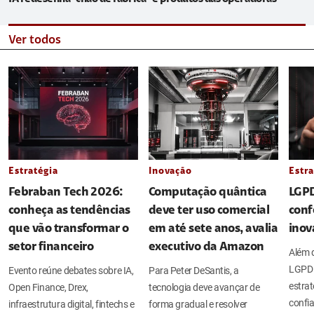
Ver todos
Estratégia
Inovação
Estra
Febraban Tech 2026:
Computação quântica
LGPD
conheça as tendências
deve ter uso comercial
conf
que vão transformar o
em até sete anos, avalia
inov
setor financeiro
executivo da Amazon
Além d
LGPD 
Evento reúne debates sobre IA,
Para Peter DeSantis, a
estrat
Open Finance, Drex,
tecnologia deve avançar de
confia
infraestrutura digital, fintechs e
forma gradual e resolver