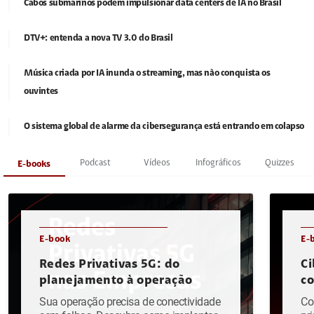
Cabos submarinos podem impulsionar data centers de IA no Brasil
DTV+: entenda a nova TV 3.0 do Brasil
Música criada por IA inunda o streaming, mas não conquista os
ouvintes
O sistema global de alarme da cibersegurança está entrando em colapso
Podcast
Vídeos
Infográficos
Quizzes
E-books
E-book
E-
Redes Privativas 5G: do
Ci
planejamento à operação
c
Sua operação precisa de conectividade
Co