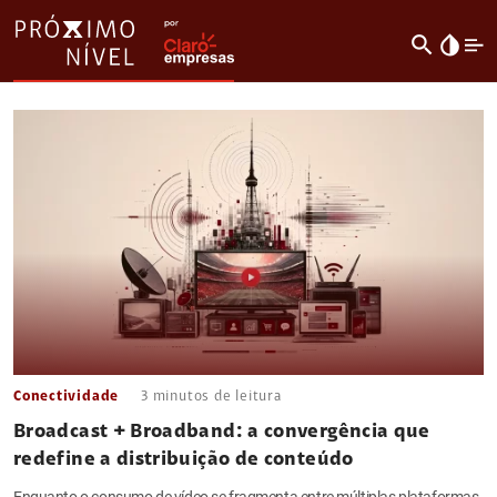
search
invert_colors
Conectividade
3
minutos de leitura
Broadcast + Broadband: a convergência que
redefine a distribuição de conteúdo
Enquanto o consumo de vídeo se fragmenta entre múltiplas plataformas,