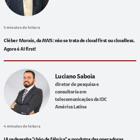
5
minutos de leitura
Cléber Morais, da AWS: não se trata de cloud first ou cloudless.
Agora é AI first!
Luciano Saboia
diretor de pesquisa e
consultoria em
telecomunicações da IDC
América Latina
4
minutos de leitura
IA redesenha "chão de fábrica" e produtos das operadoras