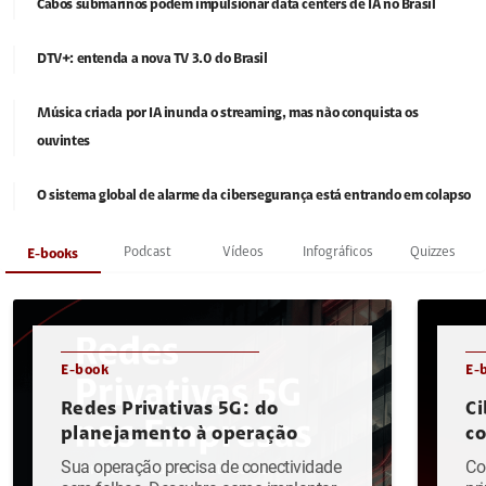
Cabos submarinos podem impulsionar data centers de IA no Brasil
DTV+: entenda a nova TV 3.0 do Brasil
Música criada por IA inunda o streaming, mas não conquista os
ouvintes
O sistema global de alarme da cibersegurança está entrando em colapso
Podcast
Vídeos
Infográficos
Quizzes
E-books
E-book
E-
Redes Privativas 5G: do
Ci
planejamento à operação
c
Sua operação precisa de conectividade
Co