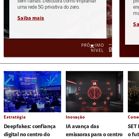
sem falhas. Descubra como implantar
pr
uma rede 5G privativa do zero.
en
ma
Saiba mais
Sa
Estratégia
Inovação
Cone
Deepfakes: confiança
IA avança das
SET 
digital no centro do
emissoras para o centro
o fu