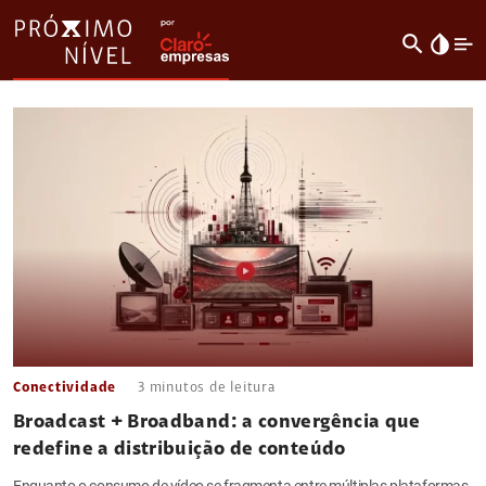
search
invert_colors
Conectividade
3
minutos de leitura
Broadcast + Broadband: a convergência que
redefine a distribuição de conteúdo
Enquanto o consumo de vídeo se fragmenta entre múltiplas plataformas,