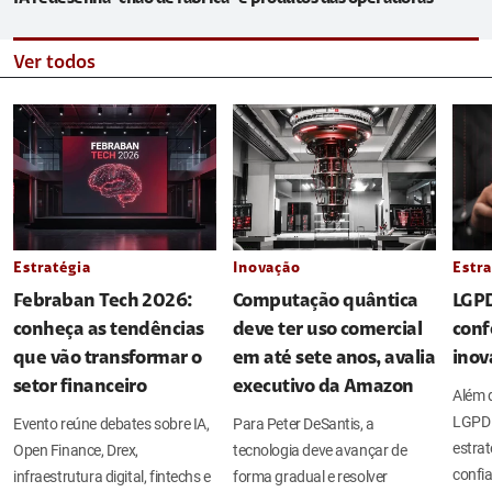
Ver todos
Estratégia
Inovação
Estra
Febraban Tech 2026:
Computação quântica
LGPD
conheça as tendências
deve ter uso comercial
conf
que vão transformar o
em até sete anos, avalia
inov
setor financeiro
executivo da Amazon
Além d
LGPD 
Evento reúne debates sobre IA,
Para Peter DeSantis, a
estrat
Open Finance, Drex,
tecnologia deve avançar de
confia
infraestrutura digital, fintechs e
forma gradual e resolver