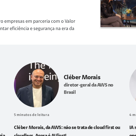
ro empresas em parceria com o Valor
r eficiência e segurança na era da
Cléber Morais
diretor-geral da AWS no
Brasil
5
minutos de leitura
4
m
Cléber Morais, da AWS: não se trata de cloud first ou
IA 