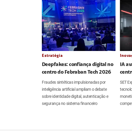
Estratégia
Inova
Deepfakes: confiança digital no
IA av
centro do Febraban Tech 2026
centr
Fraudes sintéticas impulsionadas por
SET Ex
inteligência artificial ampliam o debate
tecnolo
sobre identidade digital, autenticação e
moneti
segurança no sistema financeiro
compet