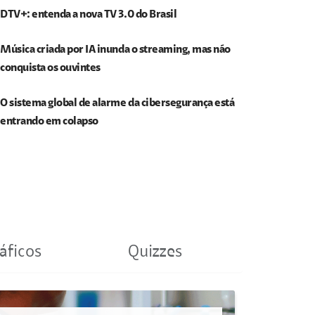
DTV+: entenda a nova TV 3.0 do Brasil
Música criada por IA inunda o streaming, mas não
conquista os ouvintes
O sistema global de alarme da cibersegurança está
entrando em colapso
áficos
Quizzes