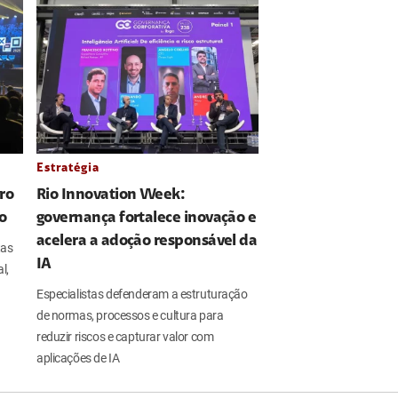
Estratégia
ro
Rio Innovation Week:
o
governança fortalece inovação e
acelera a adoção responsável da
tas
IA
l,
Especialistas defenderam a estruturação
de normas, processos e cultura para
reduzir riscos e capturar valor com
aplicações de IA