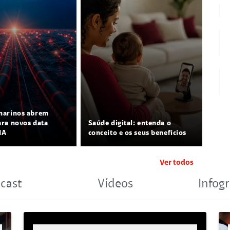
marinos abrem
ra novos data
Saúde digital: entenda o
IA
conceito e os seus benefícios
Ver todos
cast
Vídeos
Infogr