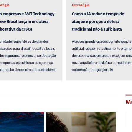
atégia
Estratégia
ro empresas e MIT Technology
Como a IA reduz o tempo de
ew Brasil lançam iniciativa
ataque e por que a defesa
borativa de CISOs
tradicional não é suficiente
nidade reúne líderes de grandes
Ataques impulsionados por inteligência
izações para discutir desafios locais
artificial reduzem drasticamente o temp
ibersegurança, promover colaboração
de resposta das empresas e exigem um
 empresas e posicionar a segurança
nova arquitetura de defesa baseada em
um pilar de crescimento sustentável
automação, integração e IA
Ma