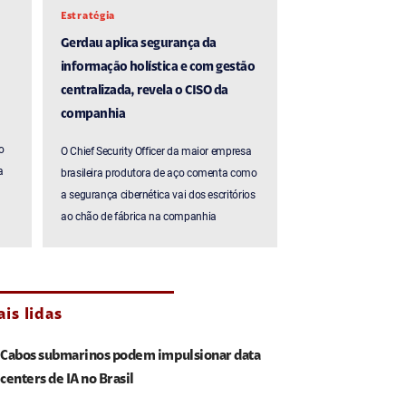
Estratégia
Gerdau aplica segurança da
informação holística e com gestão
centralizada, revela o CISO da
companhia
o
O Chief Security Officer da maior empresa
a
brasileira produtora de aço comenta como
a segurança cibernética vai dos escritórios
ao chão de fábrica na companhia
is lidas
Cabos submarinos podem impulsionar data
centers de IA no Brasil