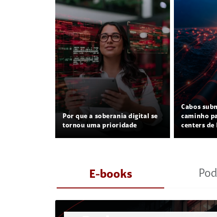
Cabos sub
Por que a soberania digital se
caminho pa
tornou uma prioridade
centers de 
Pod
E-books