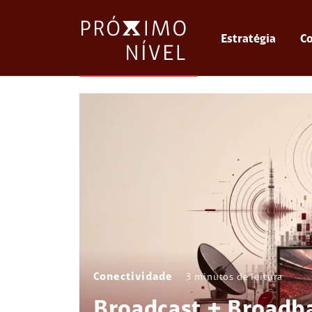
Estratégia
Co
Conectividade
3
minutos de leitura
Broadcast + Broadb