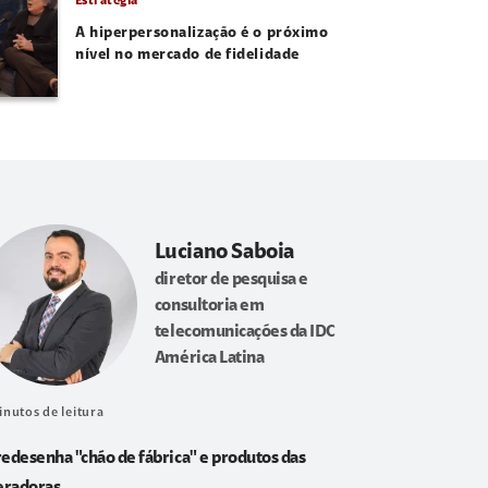
Estratégia
A hiperpersonalização é o próximo
nível no mercado de fidelidade
Luciano Saboia
diretor de pesquisa e
consultoria em
telecomunicações da IDC
América Latina
inutos de leitura
redesenha "chão de fábrica" e produtos das