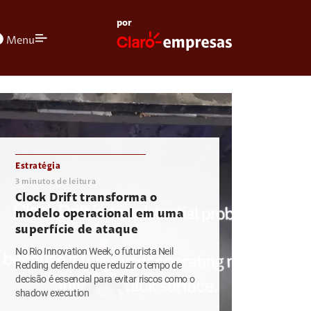
por
olors
Menu
Estratégia
3
minutos de leitura
Clock Drift transforma o
modelo operacional em uma
superfície de ataque
No Rio Innovation Week, o futurista Neil
Redding defendeu que reduzir o tempo de
decisão é essencial para evitar riscos como o
shadow execution