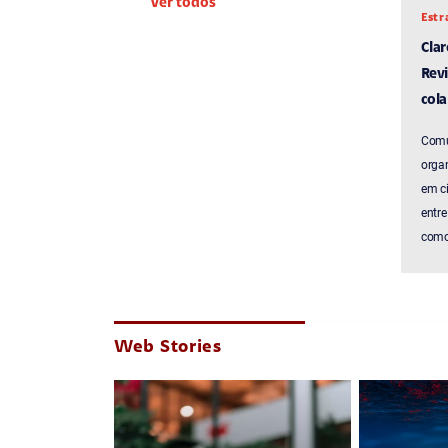
Ver todos
Estr
Cla
Revi
cola
Comu
organ
em c
entre
como 
Web Stories