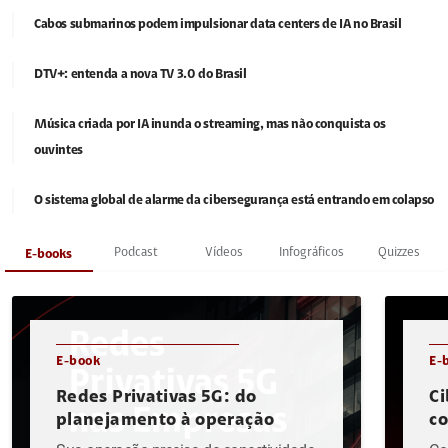
Cabos submarinos podem impulsionar data centers de IA no Brasil
DTV+: entenda a nova TV 3.0 do Brasil
Música criada por IA inunda o streaming, mas não conquista os
ouvintes
O sistema global de alarme da cibersegurança está entrando em colapso
Podcast
Vídeos
Infográficos
Quizzes
E-books
E-book
E-
Redes Privativas 5G: do
Ci
planejamento à operação
c