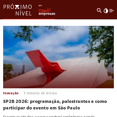
search
invert_colors
Inovação
3
minutos de leitura
SP2B 2026: programação, palestrantes e como
participar do evento em São Paulo
Durante os oito dias, o parque receberá conferências, painéis,