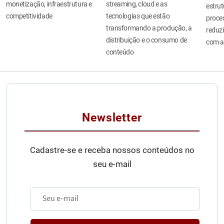
monetização, infraestrutura e
streaming, cloud e as
estru
competitividade
tecnologias que estão
proces
transformando a produção, a
reduzi
distribuição e o consumo de
com a
conteúdo
Newsletter
Cadastre-se e receba nossos conteúdos no
seu e-mail