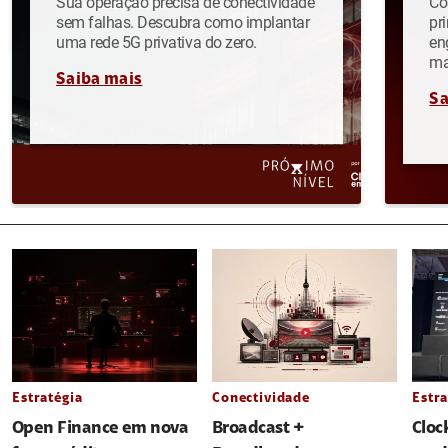
Sua operação precisa de conectividade
Co
sem falhas. Descubra como implantar
pr
uma rede 5G privativa do zero.
en
ma
Saiba mais
Sa
Estratégia
Conectividade
Estra
Open Finance em nova
Broadcast +
Cloc