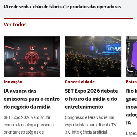
IA redesenha "chão de fábrica" e produtos das operadoras
Ver todos
Inovação
Conectividade
Estra
IA avança das
SET Expo 2026 debate
Rio 
emissoras para o centro
o futuro da mídia e do
gove
do negócio da mídia
entretenimento
inov
adoç
SET Expo 2026 vai discutir
Congresso e feira vão reunir
IA
como a tecnologia passou a
especialistas para discutir TV
orientar estratégias de
3.0, inteligência artificial,
Espec