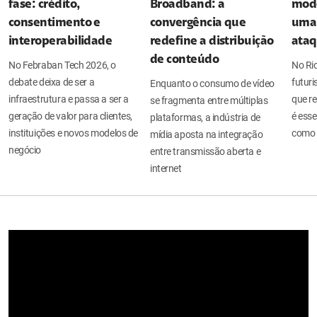
fase: crédito,
Broadband: a
mode
consentimento e
convergência que
uma 
interoperabilidade
redefine a distribuição
ata
de conteúdo
No Febraban Tech 2026, o
No Ri
debate deixa de ser a
futuri
Enquanto o consumo de vídeo
infraestrutura e passa a ser a
que re
se fragmenta entre múltiplas
geração de valor para clientes,
é esse
plataformas, a indústria de
instituições e novos modelos de
como 
mídia aposta na integração
negócio
entre transmissão aberta e
internet