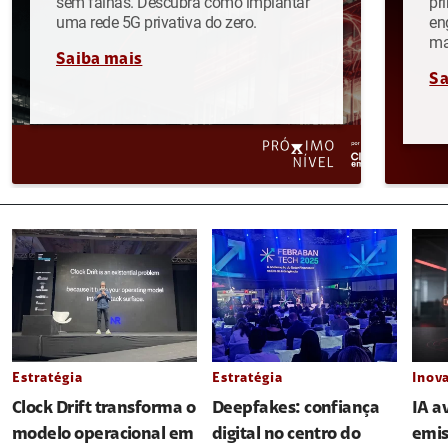
sem falhas. Descubra como implantar
pr
uma rede 5G privativa do zero.
en
ma
Saiba mais
Sa
Estratégia
Estratégia
Inov
Clock Drift transforma o
Deepfakes: confiança
IA a
modelo operacional em
digital no centro do
emis