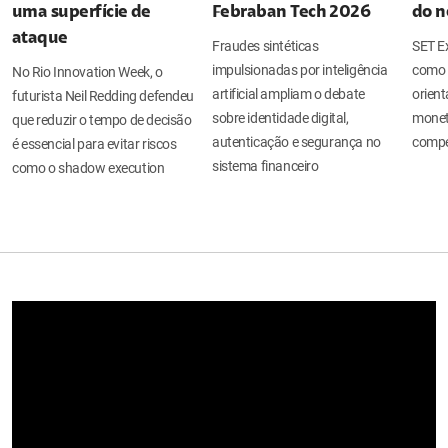
uma superfície de
Febraban Tech 2026
do n
ataque
Fraudes sintéticas
SET Ex
impulsionadas por inteligência
como 
No Rio Innovation Week, o
artificial ampliam o debate
orient
futurista Neil Redding defendeu
sobre identidade digital,
moneti
que reduzir o tempo de decisão
autenticação e segurança no
compe
é essencial para evitar riscos
sistema financeiro
como o shadow execution