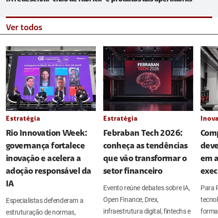
Ver todos
Estratégia
Estratégia
Inov
Rio Innovation Week:
Febraban Tech 2026:
Comp
governança fortalece
conheça as tendências
deve
inovação e acelera a
que vão transformar o
em a
adoção responsável da
setor financeiro
exec
IA
Evento reúne debates sobre IA,
Para P
Open Finance, Drex,
tecno
Especialistas defenderam a
infraestrutura digital, fintechs e
forma 
estruturação de normas,