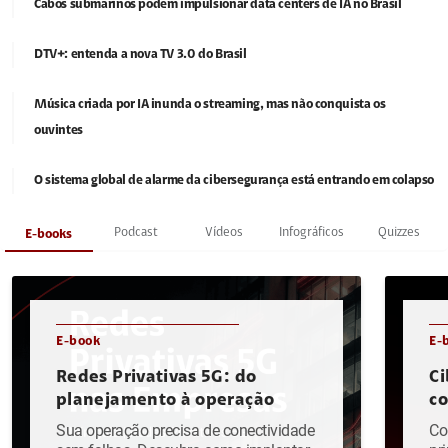
Cabos submarinos podem impulsionar data centers de IA no Brasil
DTV+: entenda a nova TV 3.0 do Brasil
Música criada por IA inunda o streaming, mas não conquista os
ouvintes
O sistema global de alarme da cibersegurança está entrando em colapso
Podcast
Vídeos
Infográficos
Quizzes
E-books
E-book
E-
Redes Privativas 5G: do
Ci
planejamento à operação
c
Sua operação precisa de conectividade
Co