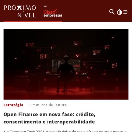
search
invert_colors
Estratégia
3
minutos de leitura
Open Finance em nova fase: crédito,
consentimento e interoperabilidade
No Febraban Tech 2026, o debate deixa de ser a infraestrutura e passa a