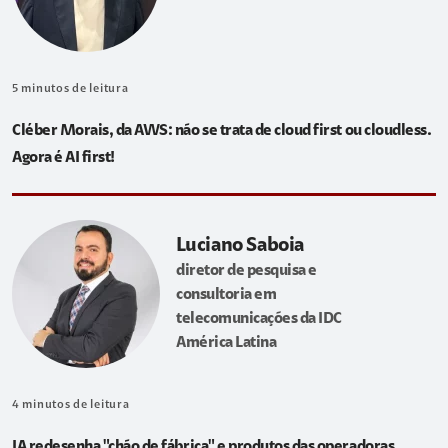
5
minutos de leitura
Cléber Morais, da AWS: não se trata de cloud first ou cloudless.
Agora é AI first!
Luciano Saboia
diretor de pesquisa e
consultoria em
telecomunicações da IDC
América Latina
4
minutos de leitura
IA redesenha "chão de fábrica" e produtos das operadoras