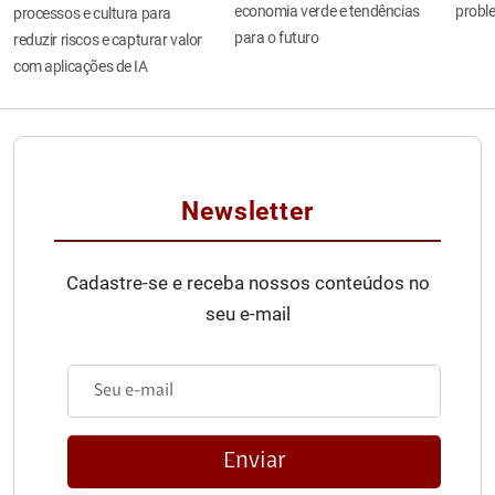
economia verde e tendências
probl
processos e cultura para
para o futuro
reduzir riscos e capturar valor
com aplicações de IA
Newsletter
Cadastre-se e receba nossos conteúdos no
seu e-mail
Enviar