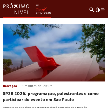
search
invert_colors
Inovação
3
minutos de leitura
SP2B 2026: programação, palestrantes e como
participar do evento em São Paulo
Durante os oito dias, o parque receberá conferências, painéis,