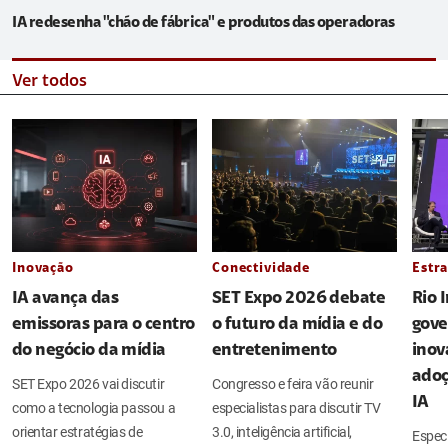
IA redesenha "chão de fábrica" e produtos das operadoras
Ver todos
Inovação
Conectividade
Estra
IA avança das
SET Expo 2026 debate
Rio 
emissoras para o centro
o futuro da mídia e do
gove
do negócio da mídia
entretenimento
inov
adoç
SET Expo 2026 vai discutir
Congresso e feira vão reunir
IA
como a tecnologia passou a
especialistas para discutir TV
orientar estratégias de
3.0, inteligência artificial,
Espec