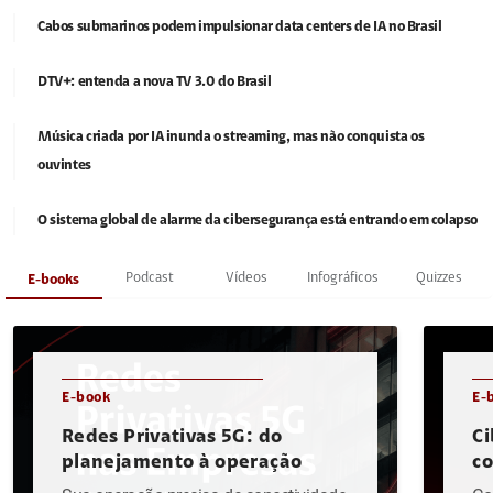
Cabos submarinos podem impulsionar data centers de IA no Brasil
DTV+: entenda a nova TV 3.0 do Brasil
Música criada por IA inunda o streaming, mas não conquista os
ouvintes
O sistema global de alarme da cibersegurança está entrando em colapso
Podcast
Vídeos
Infográficos
Quizzes
E-books
E-book
E-
Redes Privativas 5G: do
Ci
planejamento à operação
c