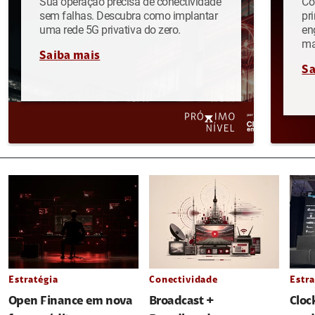
Sua operação precisa de conectividade
Co
sem falhas. Descubra como implantar
pr
uma rede 5G privativa do zero.
en
ma
Saiba mais
Sa
Estratégia
Conectividade
Estra
Open Finance em nova
Broadcast +
Cloc