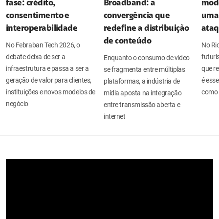
fase: crédito,
Broadband: a
mode
consentimento e
convergência que
uma 
interoperabilidade
redefine a distribuição
ata
de conteúdo
No Febraban Tech 2026, o
No Ri
debate deixa de ser a
futuri
Enquanto o consumo de vídeo
infraestrutura e passa a ser a
que re
se fragmenta entre múltiplas
geração de valor para clientes,
é esse
plataformas, a indústria de
instituições e novos modelos de
como 
mídia aposta na integração
negócio
entre transmissão aberta e
internet