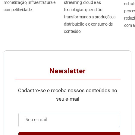
monetização, infraestrutura e
streaming, cloud e as
estru
competitividade
tecnologias que estão
proces
transformando a produção, a
reduzi
distribuição e o consumo de
com a
conteúdo
Newsletter
Cadastre-se e receba nossos conteúdos no
seu e-mail