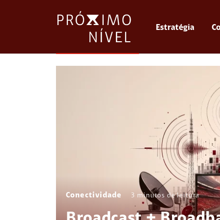
Estratégia
Co
Conectividade
3
minutos de leitura
Broadcast + Broadb