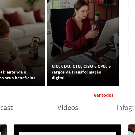
CIO, CDO, CTO, CISO e CPO: 5
tal: entenda o
cargos da transformação
os seus benefícios
digital
Ver todos
cast
Vídeos
Infogr