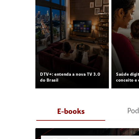
DTV+: entenda a nova TV 3.0
Saúde digi
do Brasil
conceito e 
Pod
E-books