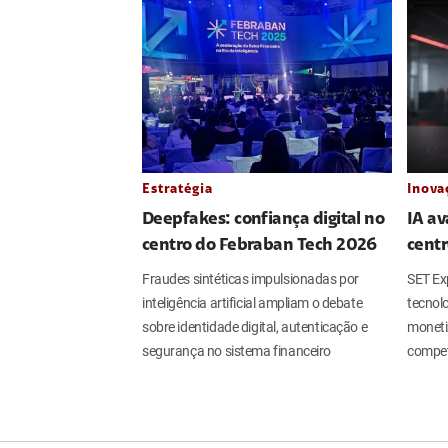
Estratégia
Inova
Deepfakes: confiança digital no
IA av
centro do Febraban Tech 2026
centr
Fraudes sintéticas impulsionadas por
SET Ex
inteligência artificial ampliam o debate
tecnolo
sobre identidade digital, autenticação e
moneti
segurança no sistema financeiro
compet