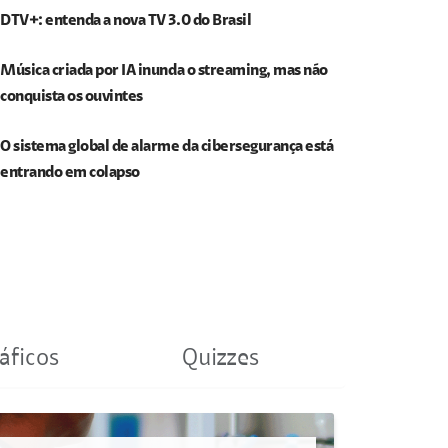
DTV+: entenda a nova TV 3.0 do Brasil
Música criada por IA inunda o streaming, mas não
conquista os ouvintes
O sistema global de alarme da cibersegurança está
entrando em colapso
áficos
Quizzes