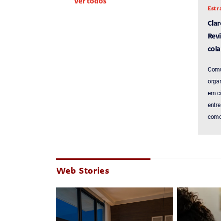
Ver todos
Estr
Cla
Revi
cola
Comu
organ
em c
entre
como 
Web Stories