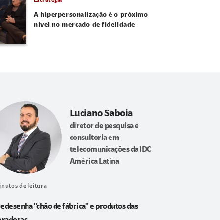
Estratégia
A hiperpersonalização é o próximo
nível no mercado de fidelidade
Luciano Saboia
diretor de pesquisa e
consultoria em
telecomunicações da IDC
América Latina
inutos de leitura
redesenha "chão de fábrica" e produtos das