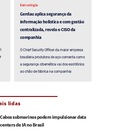
Estratégia
Gerdau aplica segurança da
informação holística e com gestão
centralizada, revela o CISO da
companhia
o
O Chief Security Officer da maior empresa
a
brasileira produtora de aço comenta como
a segurança cibernética vai dos escritórios
ao chão de fábrica na companhia
is lidas
Cabos submarinos podem impulsionar data
centers de IA no Brasil