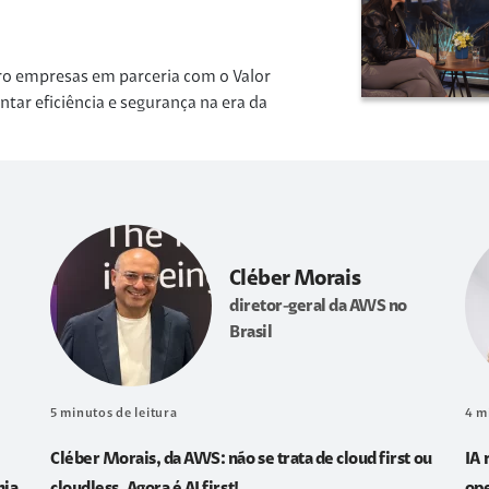
ro empresas em parceria com o Valor
r eficiência e segurança na era da
Cléber Morais
diretor-geral da AWS no
Brasil
5
minutos de leitura
4
m
Cléber Morais, da AWS: não se trata de cloud first ou
IA 