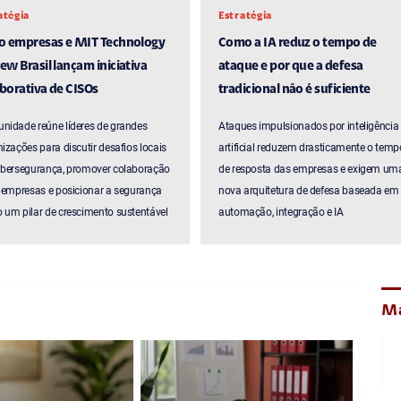
atégia
Estratégia
ro empresas e MIT Technology
Como a IA reduz o tempo de
ew Brasil lançam iniciativa
ataque e por que a defesa
borativa de CISOs
tradicional não é suficiente
nidade reúne líderes de grandes
Ataques impulsionados por inteligência
izações para discutir desafios locais
artificial reduzem drasticamente o temp
ibersegurança, promover colaboração
de resposta das empresas e exigem um
 empresas e posicionar a segurança
nova arquitetura de defesa baseada em
um pilar de crescimento sustentável
automação, integração e IA
Ma