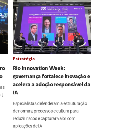
Estratégia
ro
Rio Innovation Week:
o
governança fortalece inovação e
acelera a adoção responsável da
tas
IA
l,
Especialistas defenderam a estruturação
de normas, processos e cultura para
reduzir riscos e capturar valor com
aplicações de IA