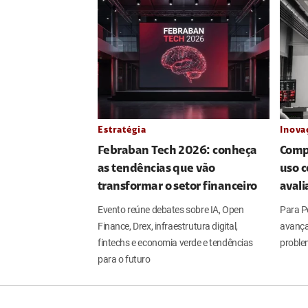
Estratégia
Inova
Febraban Tech 2026: conheça
Comp
as tendências que vão
uso c
transformar o setor financeiro
aval
Evento reúne debates sobre IA, Open
Para Pe
Finance, Drex, infraestrutura digital,
avança
fintechs e economia verde e tendências
proble
para o futuro