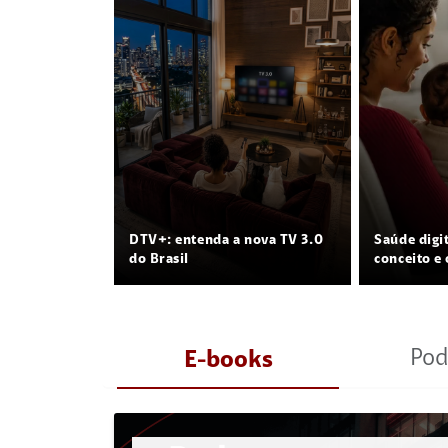
DTV+: entenda a nova TV 3.0
Saúde digi
do Brasil
conceito e 
Pod
E-books