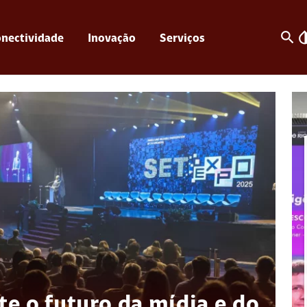
search
invert_c
nectividade
Inovação
Serviços
e o futuro da mídia e do