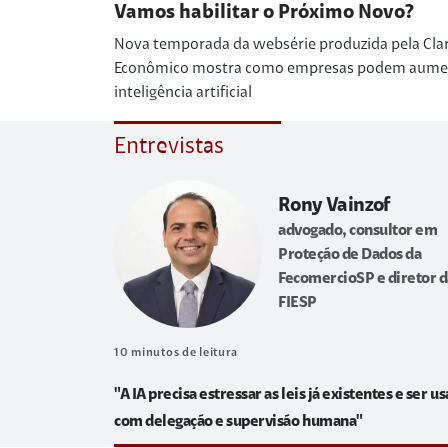
Vamos habilitar o Próximo Novo?
Nova temporada da websérie produzida pela Cla
Econômico mostra como empresas podem aumenta
inteligência artificial
Entrevistas
Rony Vainzof
advogado, consultor em
Proteção de Dados da
FecomercioSP e diretor d
FIESP
10
minutos de leitura
"A IA precisa estressar as leis já existentes e ser u
com delegação e supervisão humana"