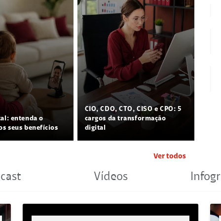
CIO, CDO, CTO, CISO e CPO: 5
tal: entenda o
cargos da transformação
os seus benefícios
digital
Ver todos
cast
Vídeos
Infogr