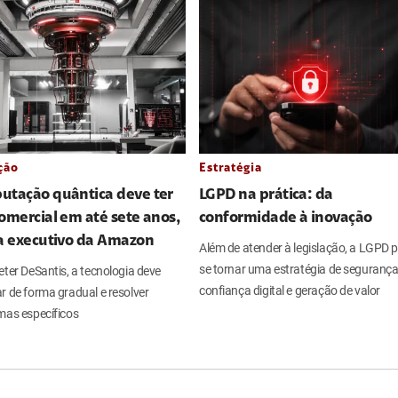
ção
Estratégia
utação quântica deve ter
LGPD na prática: da
omercial em até sete anos,
conformidade à inovação
ia executivo da Amazon
Além de atender à legislação, a LGPD 
se tornar uma estratégia de segurança
ter DeSantis, a tecnologia deve
confiança digital e geração de valor
r de forma gradual e resolver
mas específicos