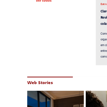
Ver todos
Estr
Cla
Revi
cola
Comu
organ
em c
entre
como 
Web Stories