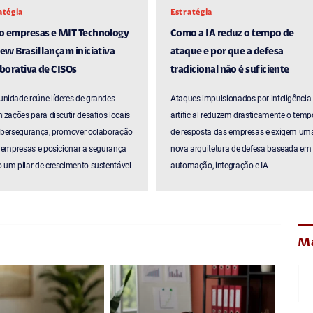
atégia
Estratégia
ro empresas e MIT Technology
Como a IA reduz o tempo de
ew Brasil lançam iniciativa
ataque e por que a defesa
borativa de CISOs
tradicional não é suficiente
nidade reúne líderes de grandes
Ataques impulsionados por inteligência
izações para discutir desafios locais
artificial reduzem drasticamente o temp
ibersegurança, promover colaboração
de resposta das empresas e exigem um
 empresas e posicionar a segurança
nova arquitetura de defesa baseada em
um pilar de crescimento sustentável
automação, integração e IA
Ma