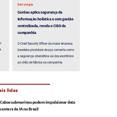
Estratégia
Gerdau aplica segurança da
informação holística e com gestão
centralizada, revela o CISO da
companhia
o
O Chief Security Officer da maior empresa
a
brasileira produtora de aço comenta como
a segurança cibernética vai dos escritórios
ao chão de fábrica na companhia
is lidas
Cabos submarinos podem impulsionar data
centers de IA no Brasil