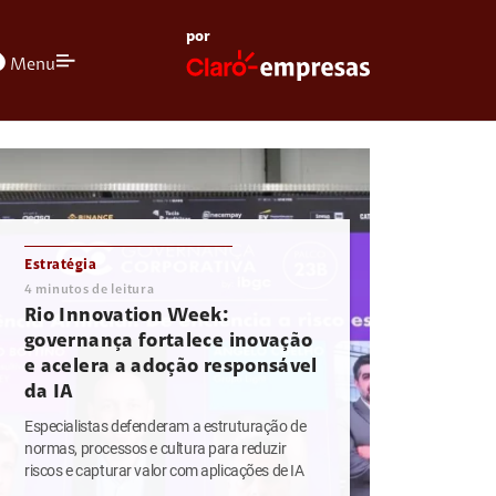
por
olors
Menu
Estratégia
4
minutos de leitura
Rio Innovation Week:
governança fortalece inovação
e acelera a adoção responsável
da IA
Especialistas defenderam a estruturação de
normas, processos e cultura para reduzir
riscos e capturar valor com aplicações de IA