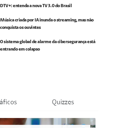
DTV+: entenda a nova TV 3.0 do Brasil
Música criada por IA inunda o streaming, mas não
conquista os ouvintes
O sistema global de alarme da cibersegurança está
entrando em colapso
áficos
Quizzes