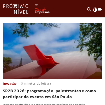
search
invert_colors
Inovação
3
minutos de leitura
SP2B 2026: programação, palestrantes e como
participar do evento em São Paulo
Durante os oito dias, o parque receberá conferências, painéis,