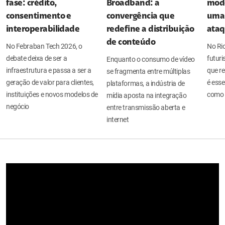
fase: crédito,
Broadband: a
mode
consentimento e
convergência que
uma 
interoperabilidade
redefine a distribuição
ata
de conteúdo
No Febraban Tech 2026, o
No Ri
debate deixa de ser a
futuri
Enquanto o consumo de vídeo
infraestrutura e passa a ser a
que re
se fragmenta entre múltiplas
geração de valor para clientes,
é esse
plataformas, a indústria de
instituições e novos modelos de
como 
mídia aposta na integração
negócio
entre transmissão aberta e
internet