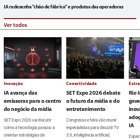
IA redesenha "chão de fábrica" e produtos das operadoras
Ver todos
Inovação
Conectividade
Estra
IA avança das
SET Expo 2026 debate
Rio 
emissoras para o centro
o futuro da mídia e do
gove
do negócio da mídia
entretenimento
inov
adoç
SET Expo 2026 vai discutir
Congresso e feira vão reunir
IA
como a tecnologia passou a
especialistas para discutir TV
orientar estratégias de
3.0, inteligência artificial,
Espec