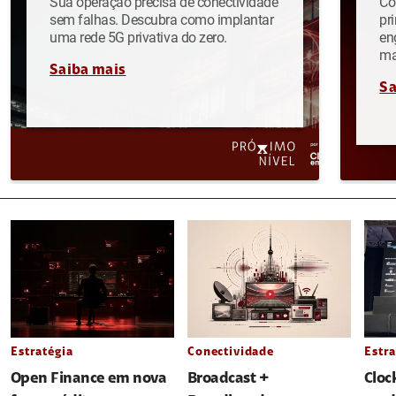
Sua operação precisa de conectividade
Co
sem falhas. Descubra como implantar
pr
uma rede 5G privativa do zero.
en
ma
Saiba mais
Sa
Estratégia
Conectividade
Estra
Open Finance em nova
Broadcast +
Cloc