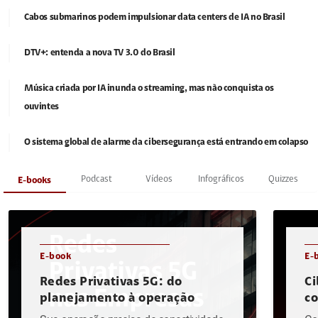
Cabos submarinos podem impulsionar data centers de IA no Brasil
DTV+: entenda a nova TV 3.0 do Brasil
Música criada por IA inunda o streaming, mas não conquista os
ouvintes
O sistema global de alarme da cibersegurança está entrando em colapso
Podcast
Vídeos
Infográficos
Quizzes
E-books
E-book
E-
Redes Privativas 5G: do
Ci
planejamento à operação
c