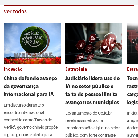
Ver todos
Inovação
Estratégia
Estra
China defende avanço
Judiciário lidera uso de
Tecn
da governança
IA no setor público e
rast
internacional para IA
falta de pessoal limita
carg
avanço nos municípios
logí
Em discurso durante o
encontro internacional
Levantamento do Cetic.br
Inicia
conhecido como "Davos de
revela assimetrias na
amplia
Verão", governo chinês propõe
transformação digital no setor
dados
regras globais e alerta para
público, com forte contraste
aument