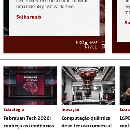
sem falhas. Descubra como implantar
pr
uma rede 5G privativa do zero.
en
ma
Saiba mais
Sa
Estratégia
Inovação
Estra
Febraban Tech 2026:
Computação quântica
LGPD
conheça as tendências
deve ter uso comercial
conf