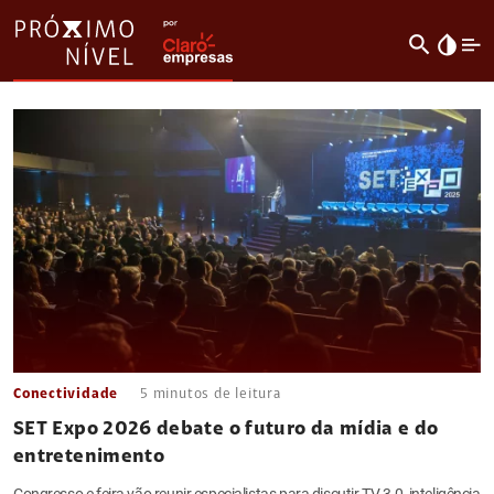
search
invert_colors
Conectividade
5
minutos de leitura
SET Expo 2026 debate o futuro da mídia e do
entretenimento
Congresso e feira vão reunir especialistas para discutir TV 3.0, inteligência