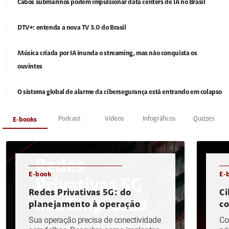
Cabos submarinos podem impulsionar data centers de IA no Brasil
DTV+: entenda a nova TV 3.0 do Brasil
Música criada por IA inunda o streaming, mas não conquista os
ouvintes
O sistema global de alarme da cibersegurança está entrando em colapso
Podcast
Vídeos
Infográficos
Quizzes
E-books
E-book
E-
Redes Privativas 5G: do
Ci
planejamento à operação
c
Sua operação precisa de conectividade
Co