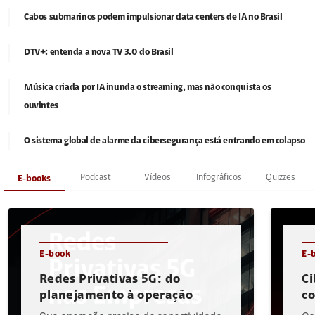
Cabos submarinos podem impulsionar data centers de IA no Brasil
DTV+: entenda a nova TV 3.0 do Brasil
Música criada por IA inunda o streaming, mas não conquista os
ouvintes
O sistema global de alarme da cibersegurança está entrando em colapso
Podcast
Vídeos
Infográficos
Quizzes
E-books
E-book
E-
Redes Privativas 5G: do
Ci
planejamento à operação
c