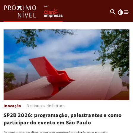
search
invert_colors
Inovação
3
minutos de leitura
SP2B 2026: programação, palestrantes e como
participar do evento em São Paulo
Durante os oito dias, o parque receberá conferências, painéis,