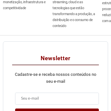
monetização, infraestrutura e
streaming, cloud e as
estru
competitividade
tecnologias que estão
proces
transformando a produção, a
reduzi
distribuição e o consumo de
com a
conteúdo
Newsletter
Cadastre-se e receba nossos conteúdos no
seu e-mail