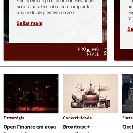
Sua operação precisa de conectividade
Co
sem falhas. Descubra como implantar
pr
uma rede 5G privativa do zero.
en
ma
Saiba mais
Sa
Estratégia
Conectividade
Estra
Open Finance em nova
Broadcast +
Cloc