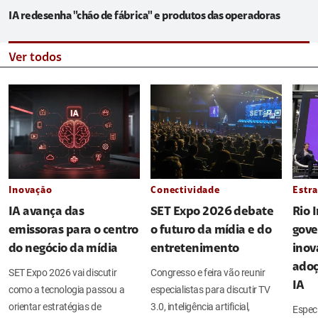
IA redesenha "chão de fábrica" e produtos das operadoras
Ver todos
Inovação
Conectividade
Estra
IA avança das
SET Expo 2026 debate
Rio 
emissoras para o centro
o futuro da mídia e do
gove
do negócio da mídia
entretenimento
inov
adoç
SET Expo 2026 vai discutir
Congresso e feira vão reunir
IA
como a tecnologia passou a
especialistas para discutir TV
orientar estratégias de
3.0, inteligência artificial,
Espec