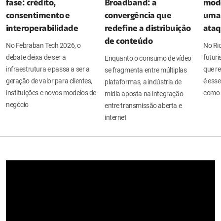
fase: crédito,
Broadband: a
mode
consentimento e
convergência que
uma 
interoperabilidade
redefine a distribuição
ata
de conteúdo
No Febraban Tech 2026, o
No Ri
debate deixa de ser a
futuri
Enquanto o consumo de vídeo
infraestrutura e passa a ser a
que re
se fragmenta entre múltiplas
geração de valor para clientes,
é esse
plataformas, a indústria de
instituições e novos modelos de
como 
mídia aposta na integração
negócio
entre transmissão aberta e
internet