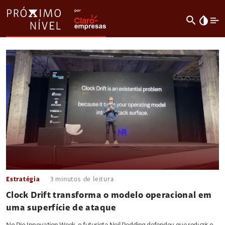
search
invert_colors
Estratégia
3
minutos de leitura
Clock Drift transforma o modelo operacional em
uma superfície de ataque
No Rio Innovation Week, o futurista Neil Redding defendeu que reduzir o