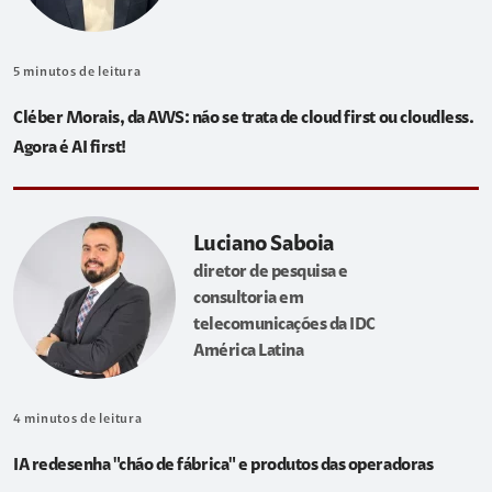
5
minutos de leitura
Cléber Morais, da AWS: não se trata de cloud first ou cloudless.
Agora é AI first!
Luciano Saboia
diretor de pesquisa e
consultoria em
telecomunicações da IDC
América Latina
4
minutos de leitura
IA redesenha "chão de fábrica" e produtos das operadoras