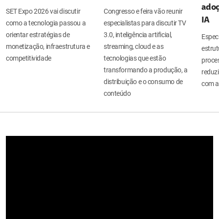
adoç
SET Expo 2026 vai discutir
Congresso e feira vão reunir
IA
como a tecnologia passou a
especialistas para discutir TV
orientar estratégias de
3.0, inteligência artificial,
Espec
monetização, infraestrutura e
streaming, cloud e as
estru
competitividade
tecnologias que estão
proces
transformando a produção, a
reduzi
distribuição e o consumo de
com a
conteúdo