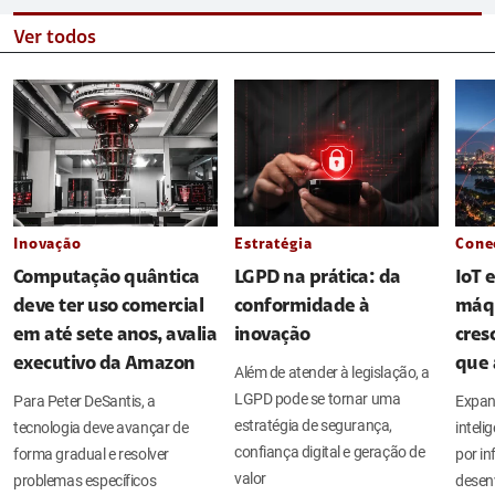
Ver todos
Inovação
Estratégia
Cone
Computação quântica
LGPD na prática: da
IoT 
deve ter uso comercial
conformidade à
máq
em até sete anos, avalia
inovação
cres
executivo da Amazon
que 
Além de atender à legislação, a
LGPD pode se tornar uma
Para Peter DeSantis, a
Expan
estratégia de segurança,
tecnologia deve avançar de
intel
confiança digital e geração de
forma gradual e resolver
por in
valor
problemas específicos
desen