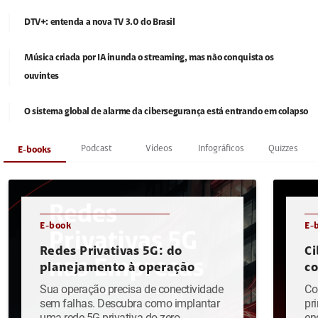
DTV+: entenda a nova TV 3.0 do Brasil
Música criada por IA inunda o streaming, mas não conquista os
ouvintes
O sistema global de alarme da cibersegurança está entrando em colapso
Podcast
Vídeos
Infográficos
Quizzes
E-books
E-book
E-
Redes Privativas 5G: do
Ci
planejamento à operação
c
Sua operação precisa de conectividade
Co
sem falhas. Descubra como implantar
pr
uma rede 5G privativa do zero.
en