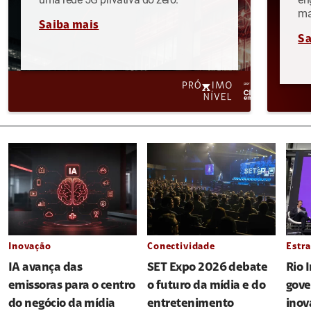
ma
Saiba mais
Sa
Inovação
Conectividade
Estra
IA avança das
SET Expo 2026 debate
Rio 
emissoras para o centro
o futuro da mídia e do
gove
do negócio da mídia
entretenimento
inov