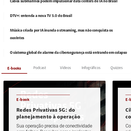
Cabos submarinos podem impulsionar data centers de IA no Brasil
DTV+: entenda a nova TV 3.0 do Brasil
Música criada por IA inunda o streaming, mas não conquista os
ouvintes
O sistema global de alarme da cibersegurança está entrando em colapso
Podcast
Vídeos
Infográficos
Quizzes
E-books
E-book
E-
Redes Privativas 5G: do
Ci
planejamento à operação
c
Sua operação precisa de conectividade
Co