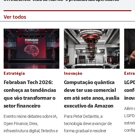
Ver todos
Estratégia
Inovação
Estra
Febraban Tech 2026:
Computação quântica
LGPD
conheça as tendências
deve ter uso comercial
conf
que vão transformar o
em até sete anos, avalia
inov
setor financeiro
executivo da Amazon
Além d
LGPD 
Evento reúne debates sobre IA,
Para Peter DeSantis, a
estrat
Open Finance, Drex,
tecnologia deve avançar de
confia
infraestrutura digital, fintechs e
forma gradual e resolver