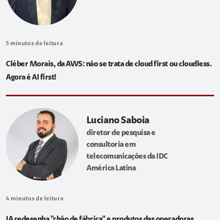
5
minutos de leitura
Cléber Morais, da AWS: não se trata de cloud first ou cloudless.
Agora é AI first!
Luciano Saboia
diretor de pesquisa e
consultoria em
telecomunicações da IDC
América Latina
4
minutos de leitura
IA redesenha "chão de fábrica" e produtos das operadoras