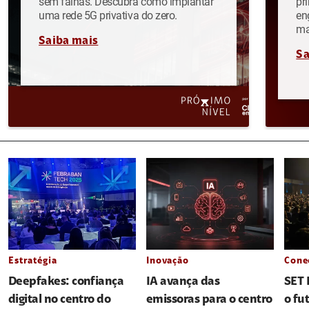
sem falhas. Descubra como implantar
pr
uma rede 5G privativa do zero.
en
ma
Saiba mais
Sa
Estratégia
Inovação
Cone
Deepfakes: confiança
IA avança das
SET 
digital no centro do
emissoras para o centro
o fu