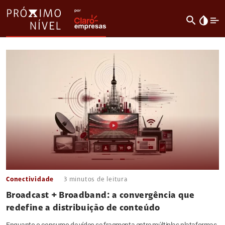
search
invert_colors
Conectividade
3
minutos de leitura
Broadcast + Broadband: a convergência que
redefine a distribuição de conteúdo
Enquanto o consumo de vídeo se fragmenta entre múltiplas plataformas,