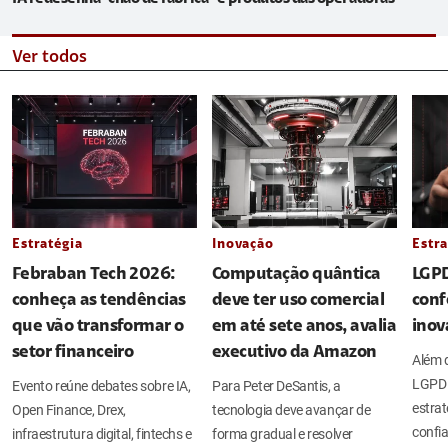
Ver todos
Estratégia
Inovação
Estra
Febraban Tech 2026:
Computação quântica
LGPD
conheça as tendências
deve ter uso comercial
conf
que vão transformar o
em até sete anos, avalia
inov
setor financeiro
executivo da Amazon
Além d
LGPD 
Evento reúne debates sobre IA,
Para Peter DeSantis, a
estrat
Open Finance, Drex,
tecnologia deve avançar de
confia
infraestrutura digital, fintechs e
forma gradual e resolver