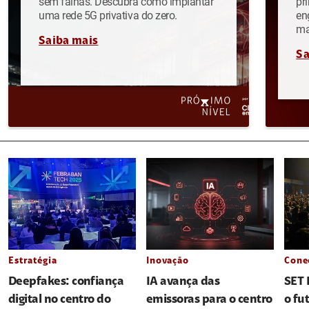
sem falhas. Descubra como implantar
pr
uma rede 5G privativa do zero.
en
ma
Saiba mais
Sa
Estratégia
Inovação
Cone
Deepfakes: confiança
IA avança das
SET 
digital no centro do
emissoras para o centro
o fu