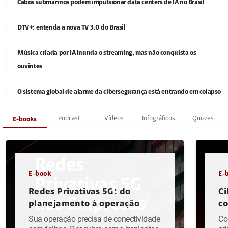
Cabos submarinos podem impulsionar data centers de IA no Brasil
DTV+: entenda a nova TV 3.0 do Brasil
Música criada por IA inunda o streaming, mas não conquista os
ouvintes
O sistema global de alarme da cibersegurança está entrando em colapso
Podcast
Vídeos
Infográficos
Quizzes
E-books
E-book
E-
Redes Privativas 5G: do
Ci
planejamento à operação
c
Sua operação precisa de conectividade
Co