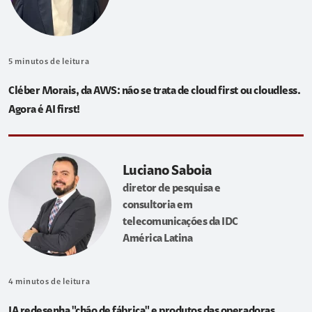
5
minutos de leitura
Cléber Morais, da AWS: não se trata de cloud first ou cloudless.
Agora é AI first!
Luciano Saboia
diretor de pesquisa e
consultoria em
telecomunicações da IDC
América Latina
4
minutos de leitura
IA redesenha "chão de fábrica" e produtos das operadoras