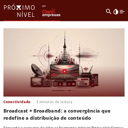
search
invert_colors
Conectividade
3
minutos de leitura
Broadcast + Broadband: a convergência que
redefine a distribuição de conteúdo
Enquanto o consumo de vídeo se fragmenta entre múltiplas plataformas,