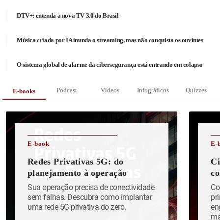
DTV+: entenda a nova TV 3.0 do Brasil
Música criada por IA inunda o streaming, mas não conquista os ouvintes
O sistema global de alarme da cibersegurança está entrando em colapso
Podcast
Vídeos
Infográficos
Quizzes
E-books
E-book
E-
Redes Privativas 5G: do
Ci
planejamento à operação
co
Sua operação precisa de conectividade
Co
sem falhas. Descubra como implantar
pr
uma rede 5G privativa do zero.
en
ma