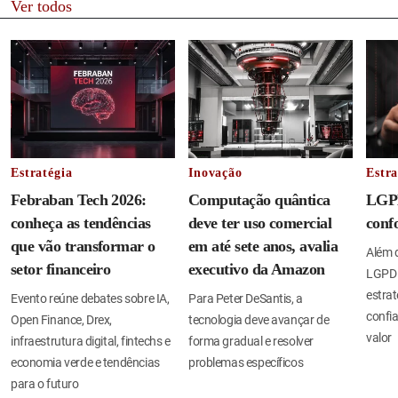
Ver todos
Estratégia
Inovação
Estra
Febraban Tech 2026:
Computação quântica
LGPD
conheça as tendências
deve ter uso comercial
conf
que vão transformar o
em até sete anos, avalia
Além d
setor financeiro
executivo da Amazon
LGPD 
estrat
Evento reúne debates sobre IA,
Para Peter DeSantis, a
confia
Open Finance, Drex,
tecnologia deve avançar de
valor
infraestrutura digital, fintechs e
forma gradual e resolver
economia verde e tendências
problemas específicos
para o futuro