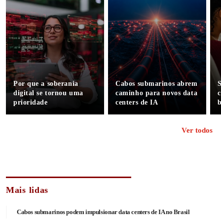
Por que a soberania
Cabos submarinos abrem
digital se tornou uma
caminho para novos data
c
prioridade
centers de IA
b
Ver todos
Mais lidas
Cabos submarinos podem impulsionar data centers de IA no Brasil