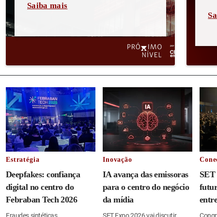
Saiba mais
Sa
Estratégia
Inovação
Cone
Deepfakes: confiança
IA avança das emissoras
SET 
digital no centro do
para o centro do negócio
futu
Febraban Tech 2026
da mídia
entr
Fraudes sintéticas
SET Expo 2026 vai discutir
Congre