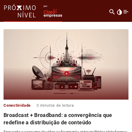
search
invert_colors
Conectividade
3
minutos de leitura
Broadcast + Broadband: a convergência que
redefine a distribuição de conteúdo
Enquanto o consumo de vídeo se fragmenta entre múltiplas plataformas,