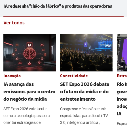
IA redesenha "chão de fábrica" e produtos das operadoras
Ver todos
Inovação
Conectividade
Estra
IA avança das
SET Expo 2026 debate
Rio 
emissoras para o centro
o futuro da mídia e do
gove
do negócio da mídia
entretenimento
inov
adoç
SET Expo 2026 vai discutir
Congresso e feira vão reunir
IA
como a tecnologia passou a
especialistas para discutir TV
orientar estratégias de
3.0, inteligência artificial,
Espec