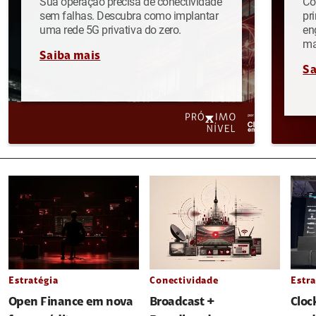
Sua operação precisa de conectividade
Co
sem falhas. Descubra como implantar
pr
uma rede 5G privativa do zero.
en
ma
Saiba mais
Sa
Estratégia
Conectividade
Estra
Open Finance em nova
Broadcast +
Cloc