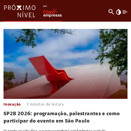
search
invert_colors
Inovação
3
minutos de leitura
SP2B 2026: programação, palestrantes e como
participar do evento em São Paulo
Durante os oito dias, o parque receberá conferências, painéis,