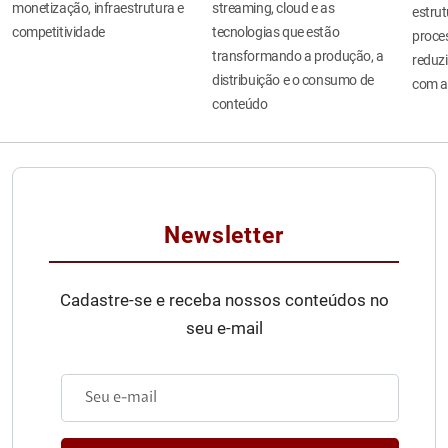
monetização, infraestrutura e
streaming, cloud e as
estru
competitividade
tecnologias que estão
proces
transformando a produção, a
reduzi
distribuição e o consumo de
com a
conteúdo
Newsletter
Cadastre-se e receba nossos conteúdos no
seu e-mail