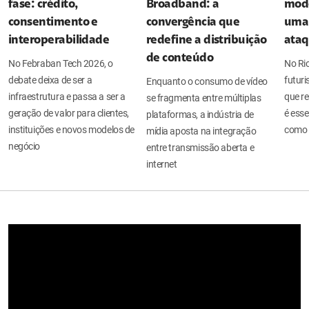
fase: crédito,
Broadband: a
mode
consentimento e
convergência que
uma 
interoperabilidade
redefine a distribuição
ata
de conteúdo
No Febraban Tech 2026, o
No Ri
debate deixa de ser a
futuri
Enquanto o consumo de vídeo
infraestrutura e passa a ser a
que re
se fragmenta entre múltiplas
geração de valor para clientes,
é esse
plataformas, a indústria de
instituições e novos modelos de
como 
mídia aposta na integração
negócio
entre transmissão aberta e
internet