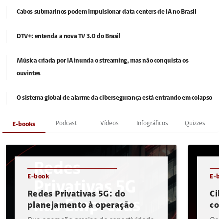
Cabos submarinos podem impulsionar data centers de IA no Brasil
DTV+: entenda a nova TV 3.0 do Brasil
Música criada por IA inunda o streaming, mas não conquista os
ouvintes
O sistema global de alarme da cibersegurança está entrando em colapso
Podcast
Vídeos
Infográficos
Quizzes
E-books
E-book
E-
Redes Privativas 5G: do
Ci
planejamento à operação
c