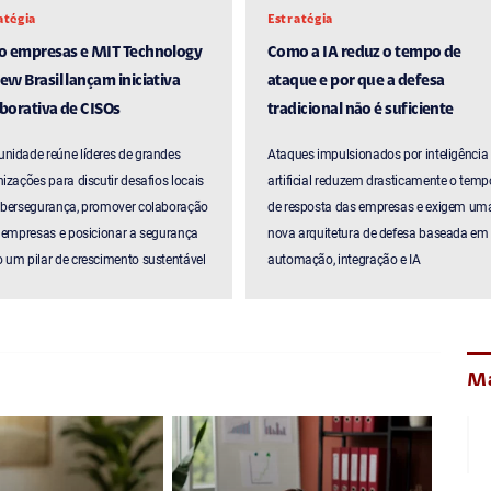
atégia
Estratégia
ro empresas e MIT Technology
Como a IA reduz o tempo de
ew Brasil lançam iniciativa
ataque e por que a defesa
borativa de CISOs
tradicional não é suficiente
nidade reúne líderes de grandes
Ataques impulsionados por inteligência
izações para discutir desafios locais
artificial reduzem drasticamente o temp
ibersegurança, promover colaboração
de resposta das empresas e exigem um
 empresas e posicionar a segurança
nova arquitetura de defesa baseada em
um pilar de crescimento sustentável
automação, integração e IA
Ma