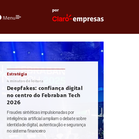
por
olors
Menu
Estratégia
4
minutos de leitura
Deepfakes: confiança digital
no centro do Febraban Tech
2026
Fraudes sintéticas impulsionadas por
inteligência artificial ampliam o debate sobre
identidade digital, autenticação e segurança
no sistema financeiro