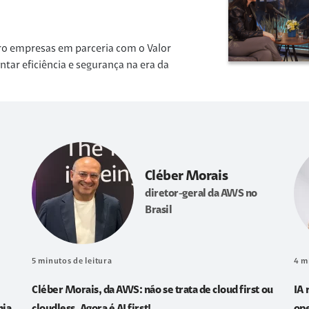
ro empresas em parceria com o Valor
r eficiência e segurança na era da
Cléber Morais
diretor-geral da AWS no
Brasil
5
minutos de leitura
4
m
Cléber Morais, da AWS: não se trata de cloud first ou
IA 