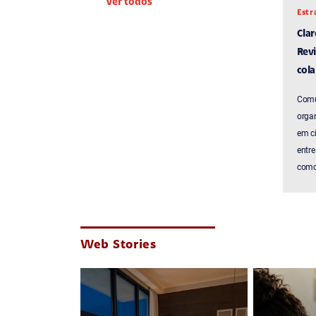
Ver todos
Estr
Cla
Revi
cola
Comu
organ
em c
entre
como 
Web Stories