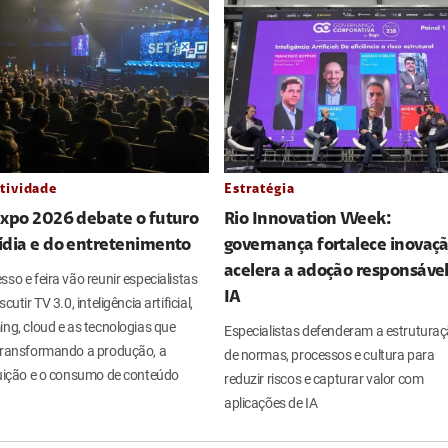
tividade
Estratégia
Expo 2026 debate o futuro
Rio Innovation Week:
ídia e do entretenimento
governança fortalece inovaçã
acelera a adoção responsáve
so e feira vão reunir especialistas
IA
cutir TV 3.0, inteligência artificial,
ng, cloud e as tecnologias que
Especialistas defenderam a estrutura
transformando a produção, a
de normas, processos e cultura para
buição e o consumo de conteúdo
reduzir riscos e capturar valor com
aplicações de IA