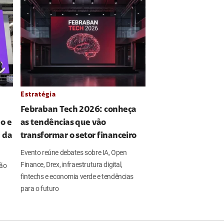
Estratégia
Febraban Tech 2026: conheça
o e
as tendências que vão
l da
transformar o setor financeiro
Evento reúne debates sobre IA, Open
Finance, Drex, infraestrutura digital,
ção
fintechs e economia verde e tendências
para o futuro