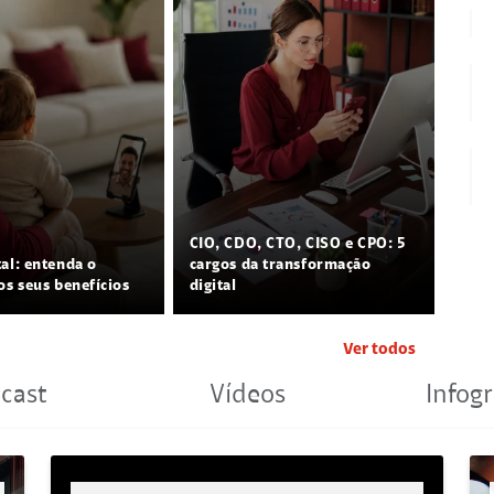
CIO, CDO, CTO, CISO e CPO: 5
tal: entenda o
cargos da transformação
os seus benefícios
digital
Ver todos
cast
Vídeos
Infogr