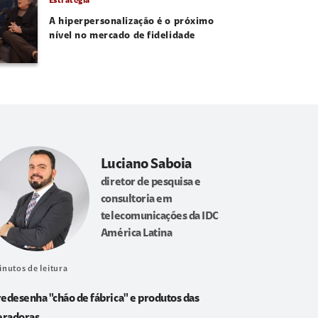
Estratégia
A hiperpersonalização é o próximo
nível no mercado de fidelidade
Luciano Saboia
diretor de pesquisa e
consultoria em
telecomunicações da IDC
América Latina
inutos de leitura
redesenha "chão de fábrica" e produtos das