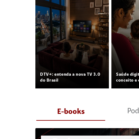
DTV+: entenda a nova TV 3.0
Saúde digi
do Brasil
conceito e 
Pod
E-books