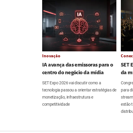
Inovação
Conec
IA avança das emissoras para o
SET 
centro do negócio da mídia
da m
SET Expo 2026 vai discutir como a
Congres
tecnologia passou a orientar estratégias de
para dis
monetização, infraestrutura e
streami
competitividade
estão 
distri