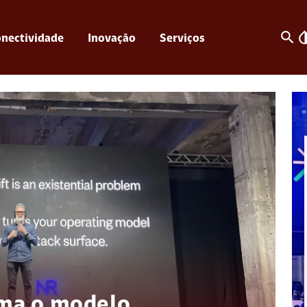
search
invert_c
nectividade
Inovação
Serviços
rma o modelo