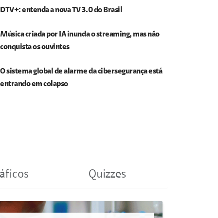
DTV+: entenda a nova TV 3.0 do Brasil
Música criada por IA inunda o streaming, mas não
conquista os ouvintes
O sistema global de alarme da cibersegurança está
entrando em colapso
áficos
Quizzes