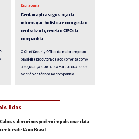
Estratégia
Gerdau aplica segurança da
informação holística e com gestão
centralizada, revela o CISO da
companhia
o
O Chief Security Officer da maior empresa
a
brasileira produtora de aço comenta como
a segurança cibernética vai dos escritórios
ao chão de fábrica na companhia
is lidas
Cabos submarinos podem impulsionar data
centers de IA no Brasil