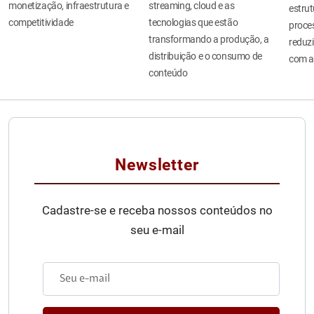
monetização, infraestrutura e
streaming, cloud e as
estru
competitividade
tecnologias que estão
proces
transformando a produção, a
reduzi
distribuição e o consumo de
com a
conteúdo
Newsletter
Cadastre-se e receba nossos conteúdos no
seu e-mail