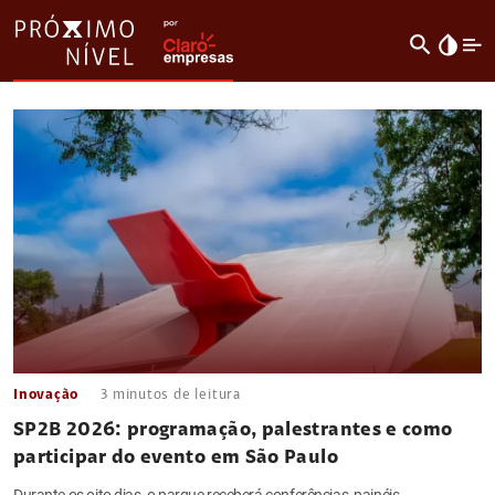
search
invert_colors
Inovação
3
minutos de leitura
SP2B 2026: programação, palestrantes e como
participar do evento em São Paulo
Durante os oito dias, o parque receberá conferências, painéis,