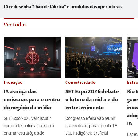
IA redesenha "chão de fábrica" e produtos das operadoras
Ver todos
Inovação
Conectividade
Estra
IA avança das
SET Expo 2026 debate
Rio 
emissoras para o centro
o futuro da mídia e do
gove
do negócio da mídia
entretenimento
inov
adoç
SET Expo 2026 vai discutir
Congresso e feira vão reunir
IA
como a tecnologia passou a
especialistas para discutir TV
orientar estratégias de
3.0, inteligência artificial,
Espec