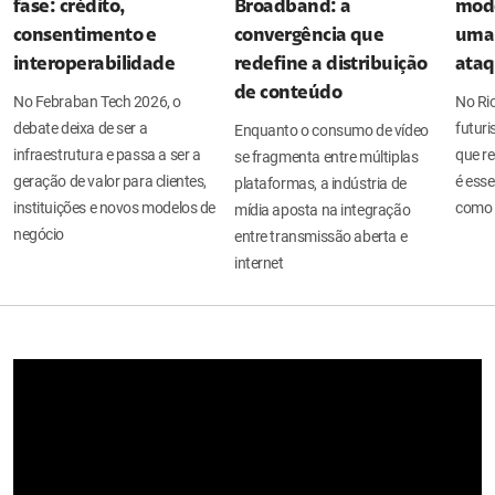
fase: crédito,
Broadband: a
mode
consentimento e
convergência que
uma 
interoperabilidade
redefine a distribuição
ata
de conteúdo
No Febraban Tech 2026, o
No Ri
debate deixa de ser a
futuri
Enquanto o consumo de vídeo
infraestrutura e passa a ser a
que re
se fragmenta entre múltiplas
geração de valor para clientes,
é esse
plataformas, a indústria de
instituições e novos modelos de
como 
mídia aposta na integração
negócio
entre transmissão aberta e
internet