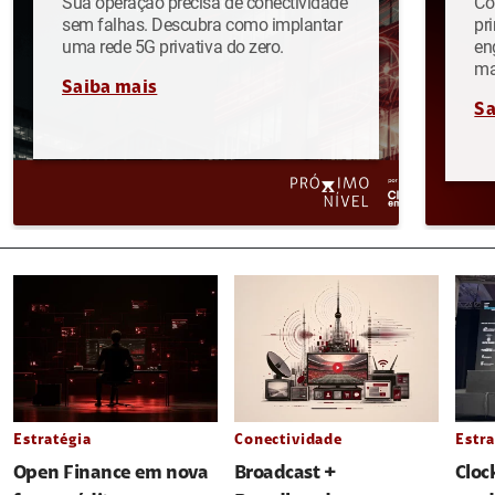
Sua operação precisa de conectividade
Co
sem falhas. Descubra como implantar
pr
uma rede 5G privativa do zero.
en
ma
Saiba mais
Sa
Estratégia
Conectividade
Estra
Open Finance em nova
Broadcast +
Cloc