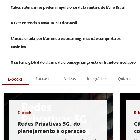
Cabos submarinos podem impulsionar data centers de IA no Brasil
DTV+: entenda a nova TV 3.0 do Brasil
Música criada por IA inunda o streaming, mas não conquista os
ouvintes
O sistema global de alarme da cibersegurança está entrando em colapso
Podcast
Vídeos
Infográficos
Quizzes
E-books
E-book
E-
Redes Privativas 5G: do
Ci
planejamento à operação
c