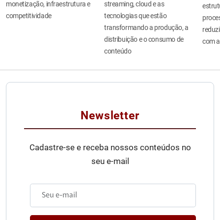
monetização, infraestrutura e
streaming, cloud e as
estru
competitividade
tecnologias que estão
proces
transformando a produção, a
reduzi
distribuição e o consumo de
com a
conteúdo
Newsletter
Cadastre-se e receba nossos conteúdos no
seu e-mail