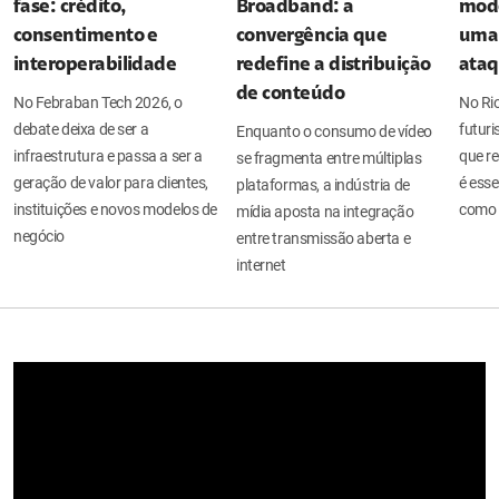
fase: crédito,
Broadband: a
mode
consentimento e
convergência que
uma 
interoperabilidade
redefine a distribuição
ata
de conteúdo
No Febraban Tech 2026, o
No Ri
debate deixa de ser a
futuri
Enquanto o consumo de vídeo
infraestrutura e passa a ser a
que re
se fragmenta entre múltiplas
geração de valor para clientes,
é esse
plataformas, a indústria de
instituições e novos modelos de
como 
mídia aposta na integração
negócio
entre transmissão aberta e
internet