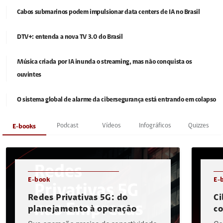
Cabos submarinos podem impulsionar data centers de IA no Brasil
DTV+: entenda a nova TV 3.0 do Brasil
Música criada por IA inunda o streaming, mas não conquista os
ouvintes
O sistema global de alarme da cibersegurança está entrando em colapso
Podcast
Vídeos
Infográficos
Quizzes
E-books
E-book
E-
Redes Privativas 5G: do
Ci
planejamento à operação
c