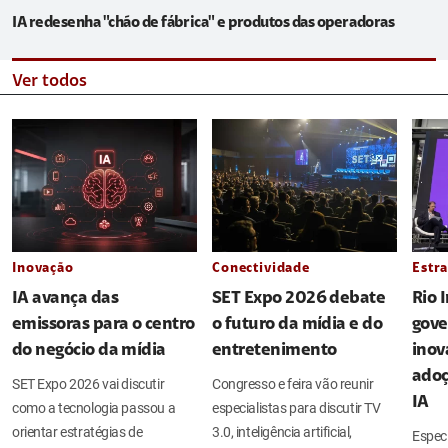
IA redesenha "chão de fábrica" e produtos das operadoras
Ver todos
Inovação
Conectividade
Estra
IA avança das
SET Expo 2026 debate
Rio 
emissoras para o centro
o futuro da mídia e do
gove
do negócio da mídia
entretenimento
inov
adoç
SET Expo 2026 vai discutir
Congresso e feira vão reunir
IA
como a tecnologia passou a
especialistas para discutir TV
orientar estratégias de
3.0, inteligência artificial,
Espec