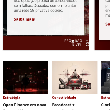
Sua operação precisa de conectividade
Co
sem falhas. Descubra como implantar
pr
uma rede 5G privativa do zero.
en
ma
Saiba mais
Sa
Estratégia
Conectividade
Estra
Open Finance em nova
Broadcast +
Cloc