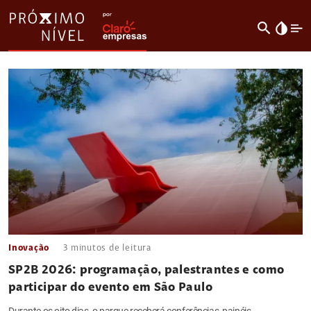
search
invert_colors
Inovação
3
minutos de leitura
SP2B 2026: programação, palestrantes e como
participar do evento em São Paulo
Durante os oito dias, o parque receberá conferências, painéis,