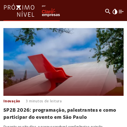
search
invert_colors
Inovação
3
minutos de leitura
SP2B 2026: programação, palestrantes e como
participar do evento em São Paulo
Durante os oito dias, o parque receberá conferências, painéis,