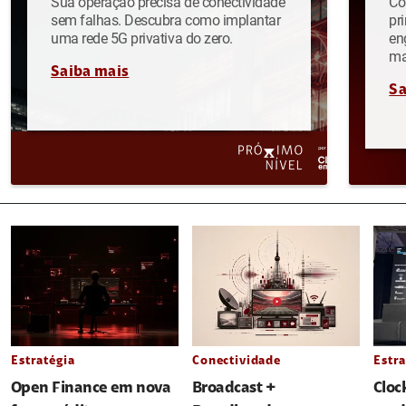
Sua operação precisa de conectividade
Co
sem falhas. Descubra como implantar
pr
uma rede 5G privativa do zero.
en
ma
Saiba mais
Sa
Estratégia
Conectividade
Estra
Open Finance em nova
Broadcast +
Cloc