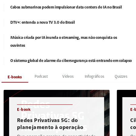
Cabos submarinos podem impulsionar data centers de IA no Brasil
DTV+: entenda a nova TV 3.0 do Brasil
Música criada por IA inunda o streaming, mas não conquista os
ouvintes
O sistema global de alarme da cibersegurança está entrando em colapso
Podcast
Vídeos
Infográficos
Quizzes
E-books
E-book
E-
Redes Privativas 5G: do
Ci
planejamento à operação
c