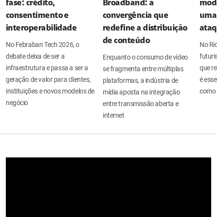
fase: crédito,
Broadband: a
mode
consentimento e
convergência que
uma 
interoperabilidade
redefine a distribuição
ata
de conteúdo
No Febraban Tech 2026, o
No Ri
debate deixa de ser a
futuri
Enquanto o consumo de vídeo
infraestrutura e passa a ser a
que re
se fragmenta entre múltiplas
geração de valor para clientes,
é esse
plataformas, a indústria de
instituições e novos modelos de
como 
mídia aposta na integração
negócio
entre transmissão aberta e
internet