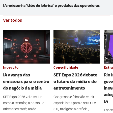
IA redesenha "chão de fábrica" e produtos das operadoras
Ver todos
Inovação
Conectividade
Estra
IA avança das
SET Expo 2026 debate
Rio 
emissoras para o centro
o futuro da mídia e do
gove
do negócio da mídia
entretenimento
inov
adoç
SET Expo 2026 vai discutir
Congresso e feira vão reunir
IA
como a tecnologia passou a
especialistas para discutir TV
orientar estratégias de
3.0, inteligência artificial,
Espec