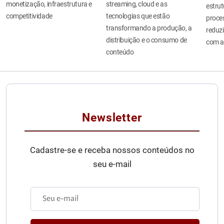
monetização, infraestrutura e
streaming, cloud e as
estru
competitividade
tecnologias que estão
proces
transformando a produção, a
reduzi
distribuição e o consumo de
com a
conteúdo
Newsletter
Cadastre-se e receba nossos conteúdos no
seu e-mail