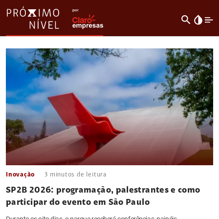
search
invert_colors
Inovação
3
minutos de leitura
SP2B 2026: programação, palestrantes e como
participar do evento em São Paulo
Durante os oito dias, o parque receberá conferências, painéis,