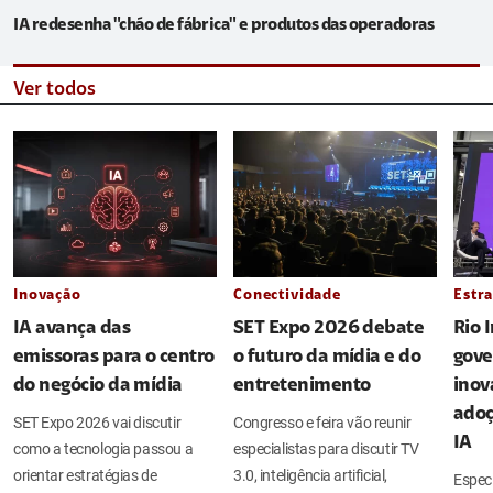
IA redesenha "chão de fábrica" e produtos das operadoras
Ver todos
Inovação
Conectividade
Estra
IA avança das
SET Expo 2026 debate
Rio 
emissoras para o centro
o futuro da mídia e do
gove
do negócio da mídia
entretenimento
inov
adoç
SET Expo 2026 vai discutir
Congresso e feira vão reunir
IA
como a tecnologia passou a
especialistas para discutir TV
orientar estratégias de
3.0, inteligência artificial,
Espec