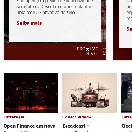
Sua operação precisa de conectividade
Co
sem falhas. Descubra como implantar
pr
uma rede 5G privativa do zero.
en
ma
Saiba mais
Sa
Estratégia
Conectividade
Estra
Open Finance em nova
Broadcast +
Cloc