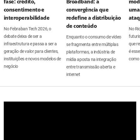
fase: crédito,
Broadband: a
mode
consentimento e
convergência que
uma 
interoperabilidade
redefine a distribuição
ata
de conteúdo
No Febraban Tech 2026, o
No Ri
debate deixa de ser a
futuri
Enquanto o consumo de vídeo
infraestrutura e passa a ser a
que re
se fragmenta entre múltiplas
geração de valor para clientes,
é esse
plataformas, a indústria de
instituições e novos modelos de
como 
mídia aposta na integração
negócio
entre transmissão aberta e
internet