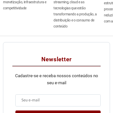
monetização, infraestrutura e
streaming, cloud e as
estru
competitividade
tecnologias que estão
proces
transformando a produção, a
reduzi
distribuição e o consumo de
com a
conteúdo
Newsletter
Cadastre-se e receba nossos conteúdos no
seu e-mail