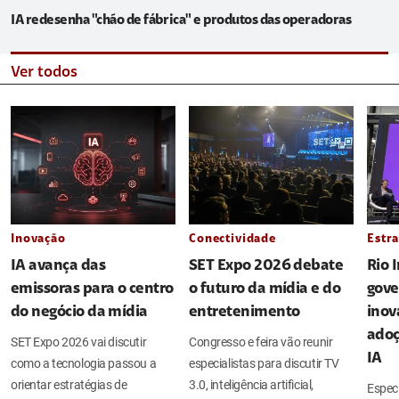
IA redesenha "chão de fábrica" e produtos das operadoras
Ver todos
Inovação
Conectividade
Estra
IA avança das
SET Expo 2026 debate
Rio 
emissoras para o centro
o futuro da mídia e do
gove
do negócio da mídia
entretenimento
inov
adoç
SET Expo 2026 vai discutir
Congresso e feira vão reunir
IA
como a tecnologia passou a
especialistas para discutir TV
orientar estratégias de
3.0, inteligência artificial,
Espec