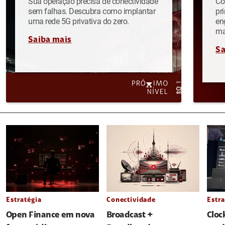
Sua operação precisa de conectividade
Co
sem falhas. Descubra como implantar
pr
uma rede 5G privativa do zero.
en
ma
Saiba mais
Sa
Estratégia
Conectividade
Estra
Open Finance em nova
Broadcast +
Cloc