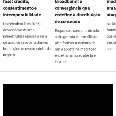
fase: crédito,
Broadband: a
mode
consentimento e
convergência que
uma 
interoperabilidade
redefine a distribuição
ata
de conteúdo
No Febraban Tech 2026, o
No Ri
debate deixa de ser a
futuri
Enquanto o consumo de vídeo
infraestrutura e passa a ser a
que re
se fragmenta entre múltiplas
geração de valor para clientes,
é esse
plataformas, a indústria de
instituições e novos modelos de
como 
mídia aposta na integração
negócio
entre transmissão aberta e
internet