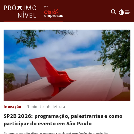
search
invert_colors
Inovação
3
minutos de leitura
SP2B 2026: programação, palestrantes e como
participar do evento em São Paulo
Durante os oito dias, o parque receberá conferências, painéis,