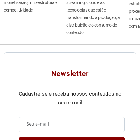
monetização, infraestrutura e
streaming, cloud e as
estru
competitividade
tecnologias que estão
proces
transformando a produção, a
reduzi
distribuição e o consumo de
com a
conteúdo
Newsletter
Cadastre-se e receba nossos conteúdos no
seu e-mail