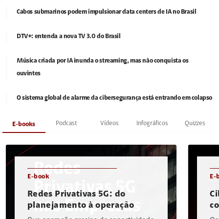
Cabos submarinos podem impulsionar data centers de IA no Brasil
DTV+: entenda a nova TV 3.0 do Brasil
Música criada por IA inunda o streaming, mas não conquista os
ouvintes
O sistema global de alarme da cibersegurança está entrando em colapso
Podcast
Vídeos
Infográficos
Quizzes
E-books
E-book
E-
Redes Privativas 5G: do
Ci
planejamento à operação
c