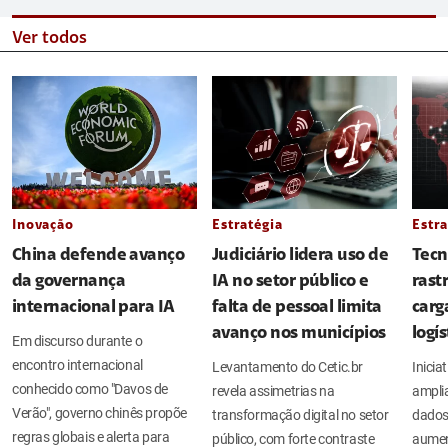
Ver todos
Inovação
Estratégia
Estra
China defende avanço
Judiciário lidera uso de
Tecn
da governança
IA no setor público e
rast
internacional para IA
falta de pessoal limita
carg
avanço nos municípios
logí
Em discurso durante o
encontro internacional
Levantamento do Cetic.br
Inicia
conhecido como "Davos de
revela assimetrias na
amplia
Verão", governo chinês propõe
transformação digital no setor
dados
regras globais e alerta para
público, com forte contraste
aument