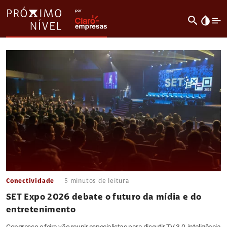
search
invert_colors
Conectividade
5
minutos de leitura
SET Expo 2026 debate o futuro da mídia e do
entretenimento
Congresso e feira vão reunir especialistas para discutir TV 3.0, inteligência