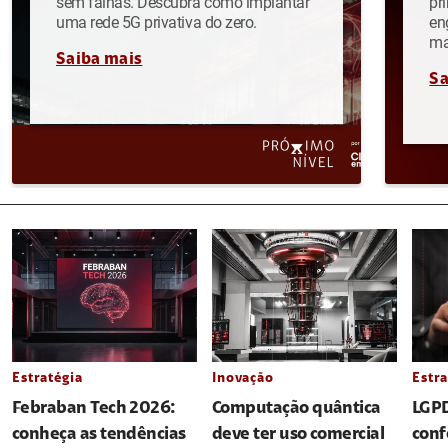
sem falhas. Descubra como implantar
pr
uma rede 5G privativa do zero.
en
ma
Saiba mais
Sa
Estratégia
Inovação
Estra
Febraban Tech 2026:
Computação quântica
LGPD
conheça as tendências
deve ter uso comercial
conf