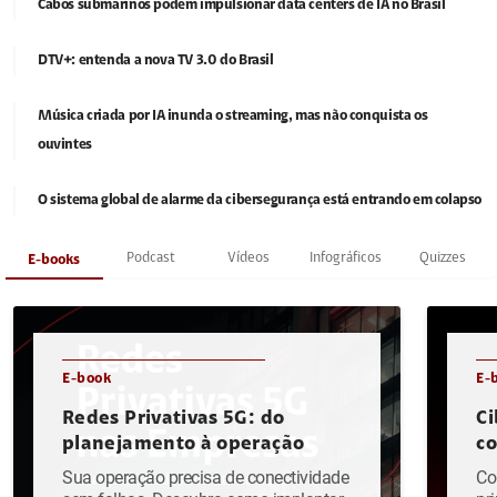
Cabos submarinos podem impulsionar data centers de IA no Brasil
DTV+: entenda a nova TV 3.0 do Brasil
Música criada por IA inunda o streaming, mas não conquista os
ouvintes
O sistema global de alarme da cibersegurança está entrando em colapso
Podcast
Vídeos
Infográficos
Quizzes
E-books
E-book
E-
Redes Privativas 5G: do
Ci
planejamento à operação
c
Sua operação precisa de conectividade
Co