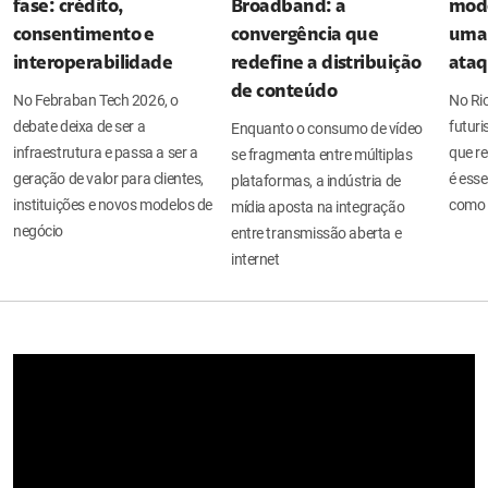
fase: crédito,
Broadband: a
mode
consentimento e
convergência que
uma 
interoperabilidade
redefine a distribuição
ata
de conteúdo
No Febraban Tech 2026, o
No Ri
debate deixa de ser a
futuri
Enquanto o consumo de vídeo
infraestrutura e passa a ser a
que re
se fragmenta entre múltiplas
geração de valor para clientes,
é esse
plataformas, a indústria de
instituições e novos modelos de
como 
mídia aposta na integração
negócio
entre transmissão aberta e
internet