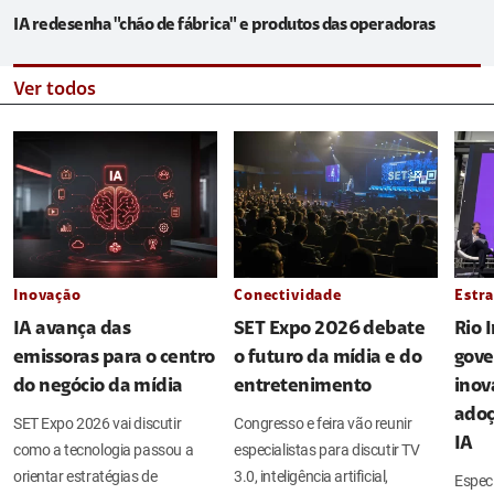
IA redesenha "chão de fábrica" e produtos das operadoras
Ver todos
Inovação
Conectividade
Estra
IA avança das
SET Expo 2026 debate
Rio 
emissoras para o centro
o futuro da mídia e do
gove
do negócio da mídia
entretenimento
inov
adoç
SET Expo 2026 vai discutir
Congresso e feira vão reunir
IA
como a tecnologia passou a
especialistas para discutir TV
orientar estratégias de
3.0, inteligência artificial,
Espec