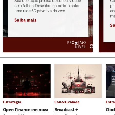
Sua operação precisa de conectividade
Co
sem falhas. Descubra como implantar
pr
uma rede 5G privativa do zero.
en
ma
Saiba mais
Sa
Estratégia
Conectividade
Estra
Open Finance em nova
Broadcast +
Cloc