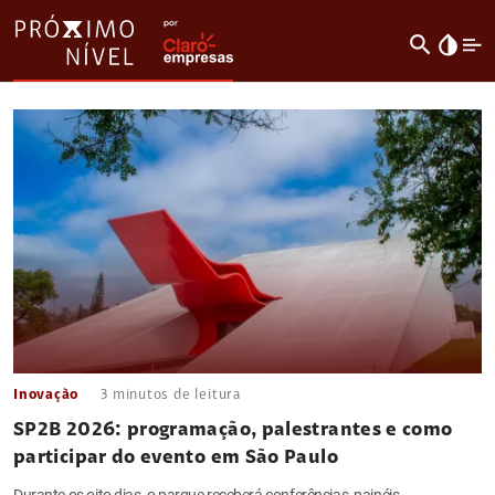
search
invert_colors
Inovação
3
minutos de leitura
SP2B 2026: programação, palestrantes e como
participar do evento em São Paulo
Durante os oito dias, o parque receberá conferências, painéis,