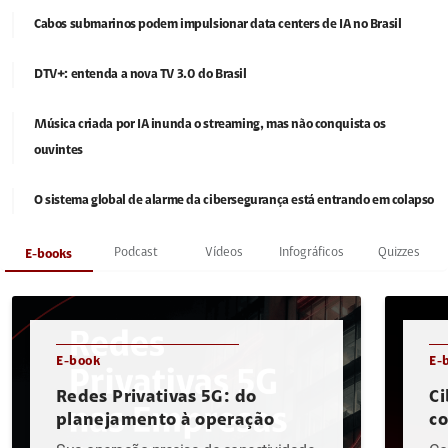
Cabos submarinos podem impulsionar data centers de IA no Brasil
DTV+: entenda a nova TV 3.0 do Brasil
Música criada por IA inunda o streaming, mas não conquista os
ouvintes
O sistema global de alarme da cibersegurança está entrando em colapso
Podcast
Vídeos
Infográficos
Quizzes
E-books
E-book
E-
Redes Privativas 5G: do
Ci
planejamento à operação
c