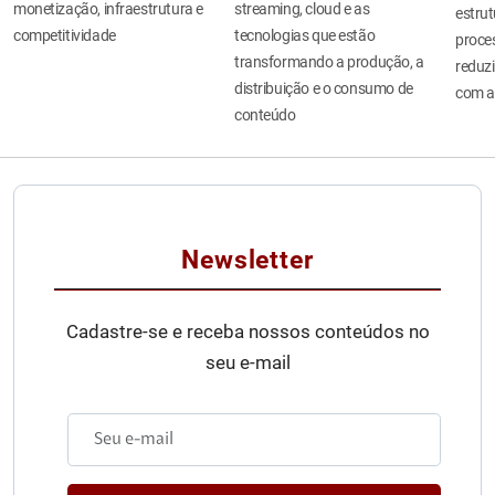
monetização, infraestrutura e
streaming, cloud e as
estru
competitividade
tecnologias que estão
proces
transformando a produção, a
reduzi
distribuição e o consumo de
com a
conteúdo
Newsletter
Cadastre-se e receba nossos conteúdos no
seu e-mail