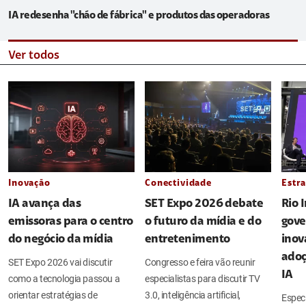
IA redesenha "chão de fábrica" e produtos das operadoras
Ver todos
Inovação
Conectividade
Estra
IA avança das
SET Expo 2026 debate
Rio 
emissoras para o centro
o futuro da mídia e do
gove
do negócio da mídia
entretenimento
inov
adoç
SET Expo 2026 vai discutir
Congresso e feira vão reunir
IA
como a tecnologia passou a
especialistas para discutir TV
orientar estratégias de
3.0, inteligência artificial,
Espec