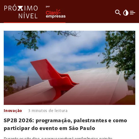
search
invert_colors
Inovação
3
minutos de leitura
SP2B 2026: programação, palestrantes e como
participar do evento em São Paulo
Durante os oito dias, o parque receberá conferências, painéis,