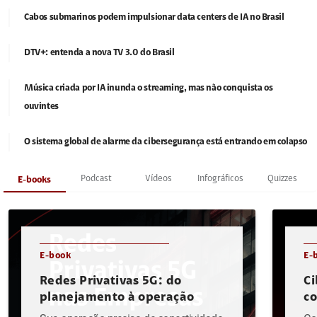
Cabos submarinos podem impulsionar data centers de IA no Brasil
DTV+: entenda a nova TV 3.0 do Brasil
Música criada por IA inunda o streaming, mas não conquista os
ouvintes
O sistema global de alarme da cibersegurança está entrando em colapso
Podcast
Vídeos
Infográficos
Quizzes
E-books
E-book
E-
Redes Privativas 5G: do
Ci
planejamento à operação
c