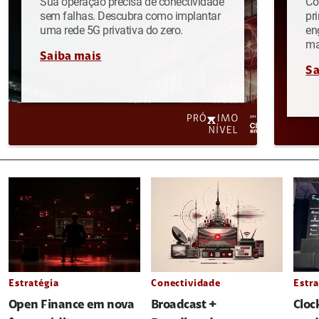
Sua operação precisa de conectividade
Co
sem falhas. Descubra como implantar
pr
uma rede 5G privativa do zero.
en
ma
Saiba mais
Sa
Estratégia
Conectividade
Estra
Open Finance em nova
Broadcast +
Cloc