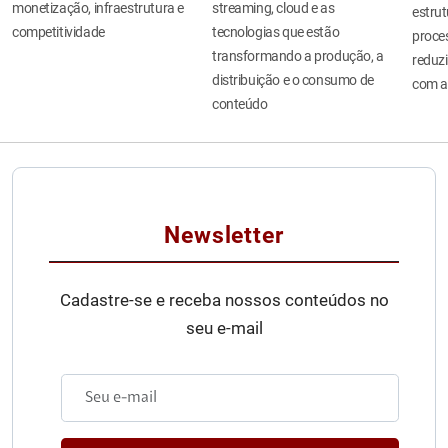
monetização, infraestrutura e
streaming, cloud e as
estru
competitividade
tecnologias que estão
proces
transformando a produção, a
reduzi
distribuição e o consumo de
com a
conteúdo
Newsletter
Cadastre-se e receba nossos conteúdos no
seu e-mail