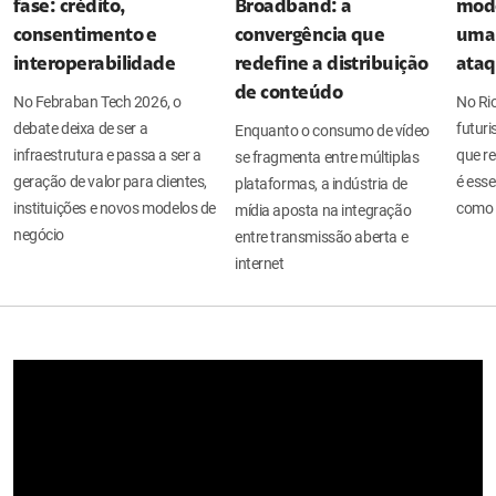
fase: crédito,
Broadband: a
mode
consentimento e
convergência que
uma 
interoperabilidade
redefine a distribuição
ata
de conteúdo
No Febraban Tech 2026, o
No Ri
debate deixa de ser a
futuri
Enquanto o consumo de vídeo
infraestrutura e passa a ser a
que re
se fragmenta entre múltiplas
geração de valor para clientes,
é esse
plataformas, a indústria de
instituições e novos modelos de
como 
mídia aposta na integração
negócio
entre transmissão aberta e
internet