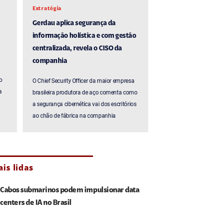
Estratégia
Gerdau aplica segurança da
informação holística e com gestão
centralizada, revela o CISO da
companhia
o
O Chief Security Officer da maior empresa
a
brasileira produtora de aço comenta como
a segurança cibernética vai dos escritórios
ao chão de fábrica na companhia
is lidas
Cabos submarinos podem impulsionar data
centers de IA no Brasil