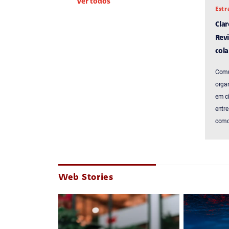
Ver todos
Estr
Cla
Revi
cola
Comu
organ
em c
entre
como 
Web Stories