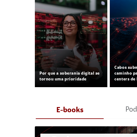
Cabos sub
Por que a soberania digital se
caminho pa
tornou uma prioridade
centers de 
Pod
E-books