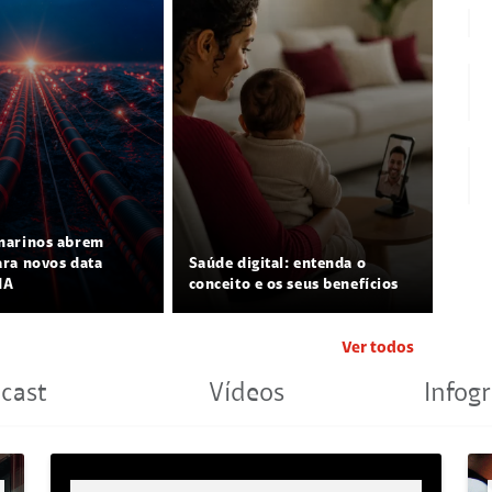
marinos abrem
ra novos data
Saúde digital: entenda o
IA
conceito e os seus benefícios
Ver todos
cast
Vídeos
Infogr