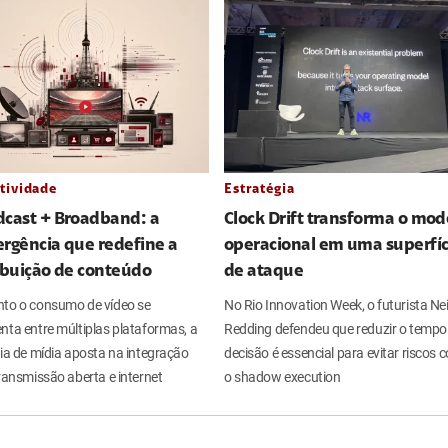
tividade
Estratégia
dcast + Broadband: a
Clock Drift transforma o mod
rgência que redefine a
operacional em uma superfíc
ibuição de conteúdo
de ataque
to o consumo de vídeo se
No Rio Innovation Week, o futurista Nei
nta entre múltiplas plataformas, a
Redding defendeu que reduzir o tempo
ria de mídia aposta na integração
decisão é essencial para evitar riscos
ransmissão aberta e internet
o shadow execution