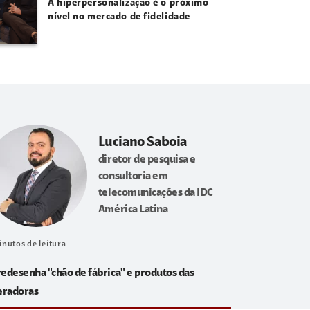
A hiperpersonalização é o próximo
nível no mercado de fidelidade
Luciano Saboia
diretor de pesquisa e
consultoria em
telecomunicações da IDC
América Latina
inutos de leitura
redesenha "chão de fábrica" e produtos das
eradoras