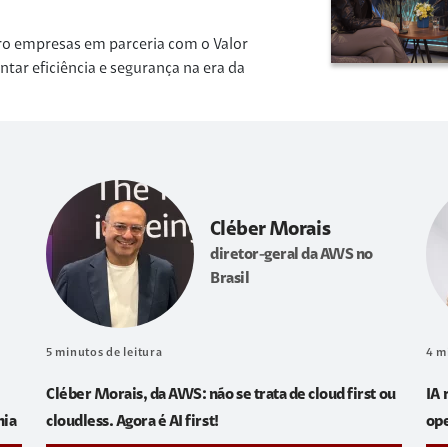
ro empresas em parceria com o Valor
r eficiência e segurança na era da
Cléber Morais
diretor-geral da AWS no
Brasil
5
minutos de leitura
4
m
Cléber Morais, da AWS: não se trata de cloud first ou
IA 
hia
cloudless. Agora é AI first!
op