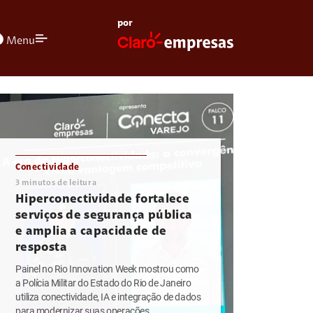
por
olors
Menu
Conectividade
3
minutos de leitura
Hiperconectividade fortalece
serviços de segurança pública
e amplia a capacidade de
resposta
Painel no Rio Innovation Week mostrou como
a Polícia Militar do Estado do Rio de Janeiro
utiliza conectividade, IA e integração de dados
para modernizar suas operações