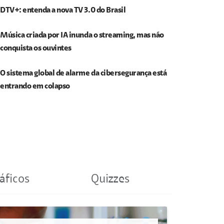
DTV+: entenda a nova TV 3.0 do Brasil
Música criada por IA inunda o streaming, mas não
conquista os ouvintes
O sistema global de alarme da cibersegurança está
entrando em colapso
áficos
Quizzes