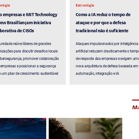
atégia
Estratégia
ro empresas e MIT Technology
Como a IA reduz o tempo de
ew Brasil lançam iniciativa
ataque e por que a defesa
borativa de CISOs
tradicional não é suficiente
nidade reúne líderes de grandes
Ataques impulsionados por inteligência
izações para discutir desafios locais
artificial reduzem drasticamente o temp
ibersegurança, promover colaboração
de resposta das empresas e exigem um
 empresas e posicionar a segurança
nova arquitetura de defesa baseada em
um pilar de crescimento sustentável
automação, integração e IA
Ma