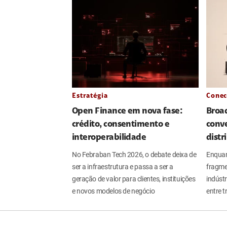
Estratégia
Conec
Open Finance em nova fase:
Broa
crédito, consentimento e
conve
interoperabilidade
distr
No Febraban Tech 2026, o debate deixa de
Enquan
ser a infraestrutura e passa a ser a
fragme
geração de valor para clientes, instituições
indúst
e novos modelos de negócio
entre t