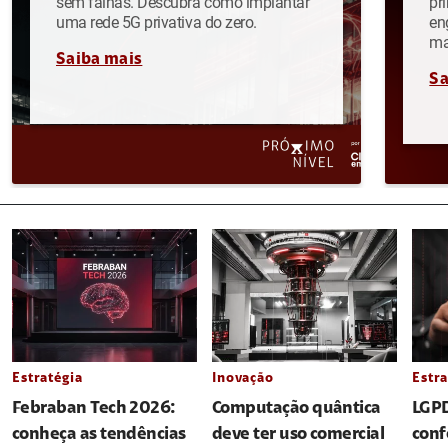
sem falhas. Descubra como implantar
pr
uma rede 5G privativa do zero.
en
ma
Saiba mais
Sa
Estratégia
Inovação
Estra
Febraban Tech 2026:
Computação quântica
LGPD
conheça as tendências
deve ter uso comercial
conf