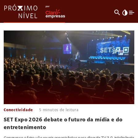
search
invert_colors
Conectividade
5
minutos de leitura
SET Expo 2026 debate o futuro da mídia e do
entretenimento
Congresso e feira vão reunir especialistas para discutir TV 3.0, inteligência