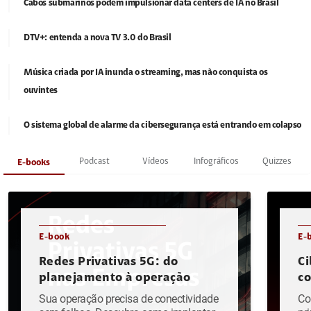
Cabos submarinos podem impulsionar data centers de IA no Brasil
DTV+: entenda a nova TV 3.0 do Brasil
Música criada por IA inunda o streaming, mas não conquista os
ouvintes
O sistema global de alarme da cibersegurança está entrando em colapso
Podcast
Vídeos
Infográficos
Quizzes
E-books
E-book
E-
Redes Privativas 5G: do
Ci
planejamento à operação
c
Sua operação precisa de conectividade
Co