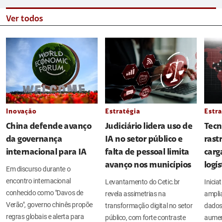
Ver todos
Inovação
Estratégia
Estra
China defende avanço
Judiciário lidera uso de
Tecn
da governança
IA no setor público e
rast
internacional para IA
falta de pessoal limita
carg
avanço nos municípios
logí
Em discurso durante o
encontro internacional
Levantamento do Cetic.br
Inicia
conhecido como "Davos de
revela assimetrias na
amplia
Verão", governo chinês propõe
transformação digital no setor
dados
regras globais e alerta para
público, com forte contraste
aument