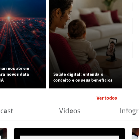
marinos abrem
ra novos data
Saúde digital: entenda o
IA
conceito e os seus benefícios
Ver todos
cast
Vídeos
Infogr