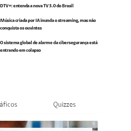
DTV+: entenda a nova TV 3.0 do Brasil
Música criada por IA inunda o streaming, mas não
conquista os ouvintes
O sistema global de alarme da cibersegurança está
entrando em colapso
áficos
Quizzes