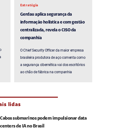
Estratégia
Gerdau aplica segurança da
informação holística e com gestão
centralizada, revela o CISO da
companhia
o
O Chief Security Officer da maior empresa
a
brasileira produtora de aço comenta como
a segurança cibernética vai dos escritórios
ao chão de fábrica na companhia
is lidas
Cabos submarinos podem impulsionar data
centers de IA no Brasil