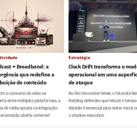
tividade
Estratégia
dcast + Broadband: a
Clock Drift transforma o mod
rgência que redefine a
operacional em uma superfíc
ibuição de conteúdo
de ataque
to o consumo de vídeo se
No Rio Innovation Week, o futurista Nei
nta entre múltiplas plataformas, a
Redding defendeu que reduzir o tempo
ria de mídia aposta na integração
decisão é essencial para evitar riscos
ransmissão aberta e internet
o shadow execution