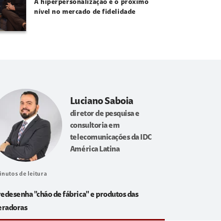
A hiperpersonalização é o próximo
nível no mercado de fidelidade
Luciano Saboia
diretor de pesquisa e
consultoria em
telecomunicações da IDC
América Latina
inutos de leitura
redesenha "chão de fábrica" e produtos das
eradoras