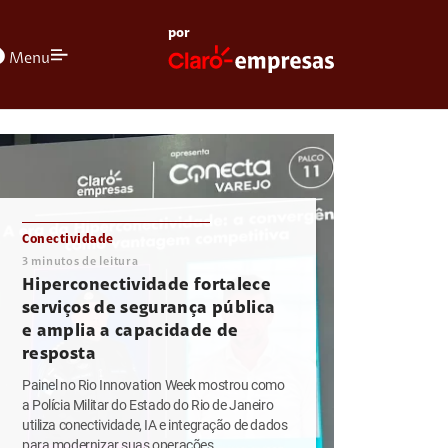
por
olors
Menu
Conectividade
3
minutos de leitura
Hiperconectividade fortalece
serviços de segurança pública
e amplia a capacidade de
resposta
Painel no Rio Innovation Week mostrou como
a Polícia Militar do Estado do Rio de Janeiro
utiliza conectividade, IA e integração de dados
para modernizar suas operações