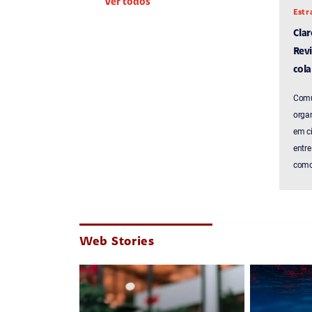
Ver todos
Estr
Cla
Revi
cola
Comu
organ
em c
entre
como 
Web Stories