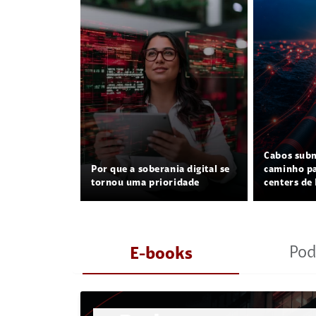
Cabos sub
Por que a soberania digital se
caminho pa
tornou uma prioridade
centers de 
Pod
E-books