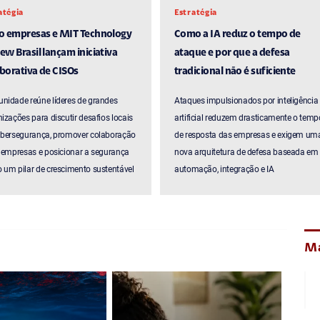
atégia
Estratégia
ro empresas e MIT Technology
Como a IA reduz o tempo de
ew Brasil lançam iniciativa
ataque e por que a defesa
borativa de CISOs
tradicional não é suficiente
nidade reúne líderes de grandes
Ataques impulsionados por inteligência
izações para discutir desafios locais
artificial reduzem drasticamente o temp
ibersegurança, promover colaboração
de resposta das empresas e exigem um
 empresas e posicionar a segurança
nova arquitetura de defesa baseada em
um pilar de crescimento sustentável
automação, integração e IA
Ma