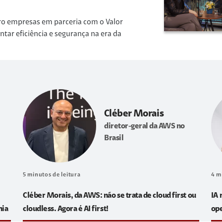
ro empresas em parceria com o Valor
r eficiência e segurança na era da
Cléber Morais
diretor-geral da AWS no
Brasil
5
minutos de leitura
4
m
Cléber Morais, da AWS: não se trata de cloud first ou
IA 
hia
cloudless. Agora é AI first!
op