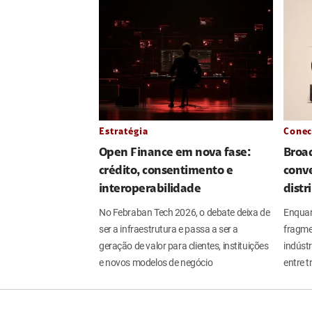
Estratégia
Conec
Open Finance em nova fase:
Broa
crédito, consentimento e
conve
interoperabilidade
distr
No Febraban Tech 2026, o debate deixa de
Enquan
ser a infraestrutura e passa a ser a
fragme
geração de valor para clientes, instituições
indúst
e novos modelos de negócio
entre t