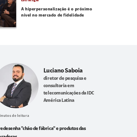
Estratégia
A hiperpersonalização é o próximo
nível no mercado de fidelidade
Luciano Saboia
diretor de pesquisa e
consultoria em
telecomunicações da IDC
América Latina
inutos de leitura
redesenha "chão de fábrica" e produtos das