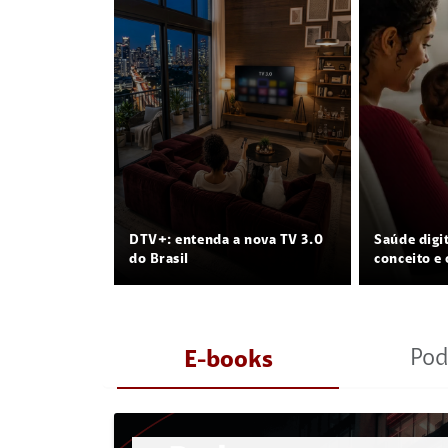
DTV+: entenda a nova TV 3.0
Saúde digi
do Brasil
conceito e 
Pod
E-books