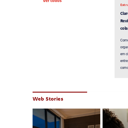
Ver todos
Estr
Cla
Revi
cola
Comu
organ
em c
entre
como 
Web Stories