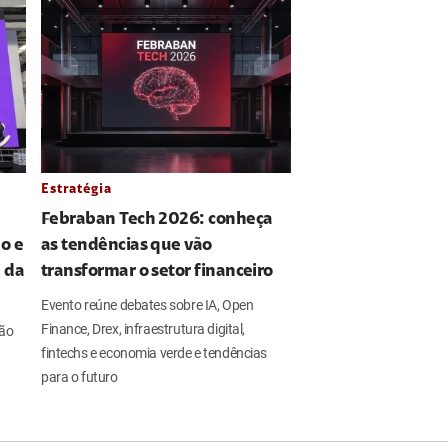
Estratégia
Febraban Tech 2026: conheça
o e
as tendências que vão
l da
transformar o setor financeiro
Evento reúne debates sobre IA, Open
Finance, Drex, infraestrutura digital,
ção
fintechs e economia verde e tendências
para o futuro