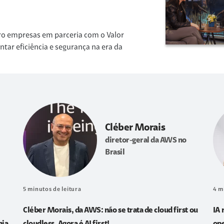
ro empresas em parceria com o Valor
r eficiência e segurança na era da
Cléber Morais
diretor-geral da AWS no
Brasil
5
minutos de leitura
4
m
Cléber Morais, da AWS: não se trata de cloud first ou
IA 