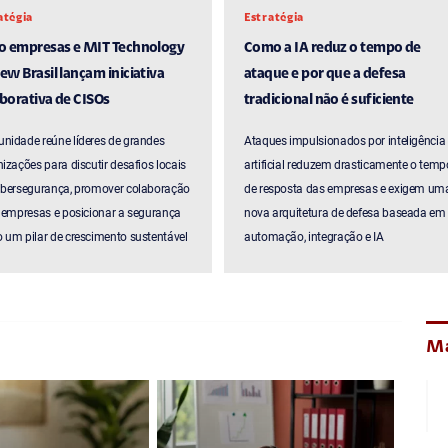
atégia
Estratégia
ro empresas e MIT Technology
Como a IA reduz o tempo de
ew Brasil lançam iniciativa
ataque e por que a defesa
borativa de CISOs
tradicional não é suficiente
nidade reúne líderes de grandes
Ataques impulsionados por inteligência
izações para discutir desafios locais
artificial reduzem drasticamente o temp
ibersegurança, promover colaboração
de resposta das empresas e exigem um
 empresas e posicionar a segurança
nova arquitetura de defesa baseada em
um pilar de crescimento sustentável
automação, integração e IA
Ma