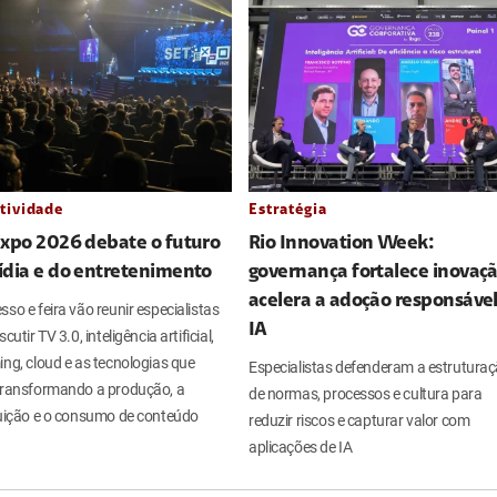
tividade
Estratégia
Expo 2026 debate o futuro
Rio Innovation Week:
ídia e do entretenimento
governança fortalece inovaçã
acelera a adoção responsáve
so e feira vão reunir especialistas
IA
cutir TV 3.0, inteligência artificial,
ng, cloud e as tecnologias que
Especialistas defenderam a estrutura
transformando a produção, a
de normas, processos e cultura para
buição e o consumo de conteúdo
reduzir riscos e capturar valor com
aplicações de IA