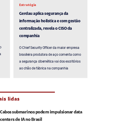
Estratégia
Gerdau aplica segurança da
informação holística e com gestão
centralizada, revela o CISO da
companhia
o
O Chief Security Officer da maior empresa
a
brasileira produtora de aço comenta como
a segurança cibernética vai dos escritórios
ao chão de fábrica na companhia
is lidas
Cabos submarinos podem impulsionar data
centers de IA no Brasil