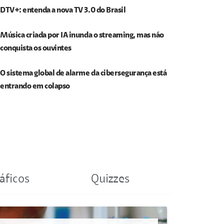
DTV+: entenda a nova TV 3.0 do Brasil
Música criada por IA inunda o streaming, mas não
conquista os ouvintes
O sistema global de alarme da cibersegurança está
entrando em colapso
áficos
Quizzes