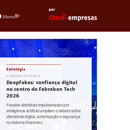
por
olors
Menu
Estratégia
4
minutos de leitura
Deepfakes: confiança digital
no centro do Febraban Tech
2026
Fraudes sintéticas impulsionadas por
inteligência artificial ampliam o debate sobre
identidade digital, autenticação e segurança
no sistema financeiro