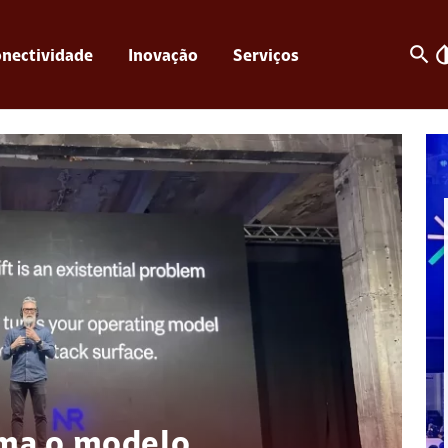
search
invert_c
nectividade
Inovação
Serviços
rma o modelo