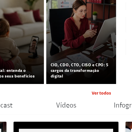
CIO, CDO, CTO, CISO e CPO: 5
tal: entenda o
cargos da transformação
os seus benefícios
digital
Ver todos
cast
Vídeos
Infogr