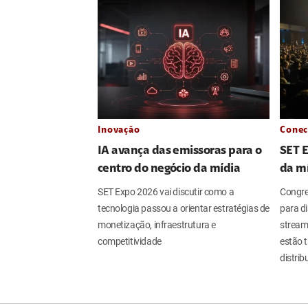
Inovação
Conec
IA avança das emissoras para o
SET 
centro do negócio da mídia
da m
SET Expo 2026 vai discutir como a
Congres
tecnologia passou a orientar estratégias de
para dis
monetização, infraestrutura e
streami
competitividade
estão 
distri