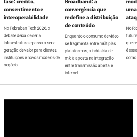
fase: crédito,
Broadband: a
mode
consentimento e
convergência que
uma 
interoperabilidade
redefine a distribuição
ata
de conteúdo
No Febraban Tech 2026, o
No Ri
debate deixa de ser a
futuri
Enquanto o consumo de vídeo
infraestrutura e passa a ser a
que re
se fragmenta entre múltiplas
geração de valor para clientes,
é esse
plataformas, a indústria de
instituições e novos modelos de
como 
mídia aposta na integração
negócio
entre transmissão aberta e
internet