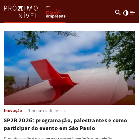
search
invert_colors
Inovação
3
minutos de leitura
SP2B 2026: programação, palestrantes e como
participar do evento em São Paulo
Durante os oito dias, o parque receberá conferências, painéis,