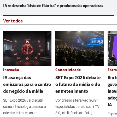
IA redesenha "chão de fábrica" e produtos das operadoras
Ver todos
Inovação
Conectividade
Estra
IA avança das
SET Expo 2026 debate
Rio 
emissoras para o centro
o futuro da mídia e do
gove
do negócio da mídia
entretenimento
inov
adoç
SET Expo 2026 vai discutir
Congresso e feira vão reunir
IA
como a tecnologia passou a
especialistas para discutir TV
orientar estratégias de
3.0, inteligência artificial,
Espec