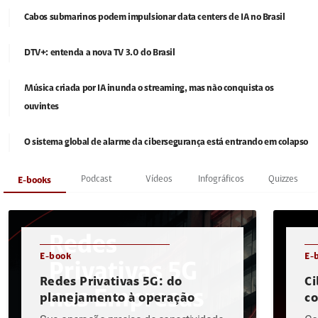
Cabos submarinos podem impulsionar data centers de IA no Brasil
DTV+: entenda a nova TV 3.0 do Brasil
Música criada por IA inunda o streaming, mas não conquista os
ouvintes
O sistema global de alarme da cibersegurança está entrando em colapso
Podcast
Vídeos
Infográficos
Quizzes
E-books
E-book
E-
Redes Privativas 5G: do
Ci
planejamento à operação
c