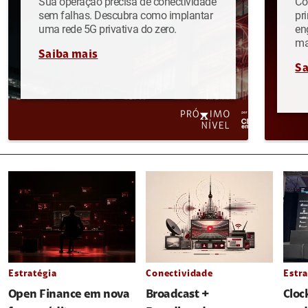
Sua operação precisa de conectividade
Co
sem falhas. Descubra como implantar
pr
uma rede 5G privativa do zero.
en
ma
Saiba mais
Sa
Estratégia
Conectividade
Estra
Open Finance em nova
Broadcast +
Cloc