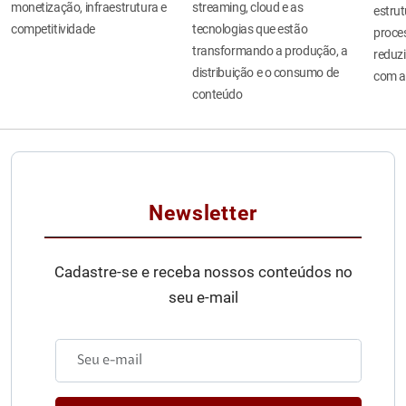
monetização, infraestrutura e
streaming, cloud e as
estru
competitividade
tecnologias que estão
proces
transformando a produção, a
reduzi
distribuição e o consumo de
com a
conteúdo
Newsletter
Cadastre-se e receba nossos conteúdos no
seu e-mail