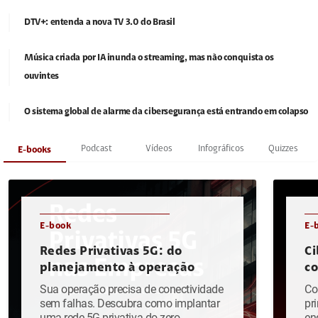
DTV+: entenda a nova TV 3.0 do Brasil
Música criada por IA inunda o streaming, mas não conquista os
ouvintes
O sistema global de alarme da cibersegurança está entrando em colapso
Podcast
Vídeos
Infográficos
Quizzes
E-books
E-book
E-
Redes Privativas 5G: do
Ci
planejamento à operação
c
Sua operação precisa de conectividade
Co
sem falhas. Descubra como implantar
pr
uma rede 5G privativa do zero.
en