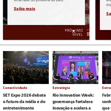
ma
Saiba mais
Sa
Conectividade
Estratégia
Estra
SET Expo 2026 debate
Rio Innovation Week:
Febr
o futuro da mídia e do
governança fortalece
conh
entretenimento
inovação e acelera a
que 