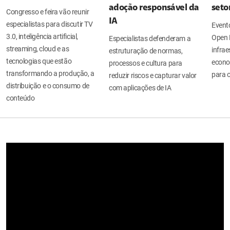
adoção responsável da
seto
Congresso e feira vão reunir
IA
especialistas para discutir TV
Evento
3.0, inteligência artificial,
Open 
Especialistas defenderam a
streaming, cloud e as
infrae
estruturação de normas,
tecnologias que estão
econo
processos e cultura para
transformando a produção, a
para o
reduzir riscos e capturar valor
distribuição e o consumo de
com aplicações de IA
conteúdo