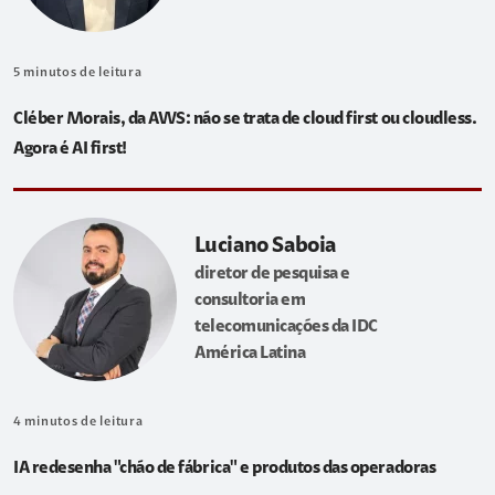
5
minutos de leitura
Cléber Morais, da AWS: não se trata de cloud first ou cloudless.
Agora é AI first!
Luciano Saboia
diretor de pesquisa e
consultoria em
telecomunicações da IDC
América Latina
4
minutos de leitura
IA redesenha "chão de fábrica" e produtos das operadoras