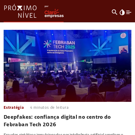
search
invert_colors
Estratégia
4
minutos de leitura
Deepfakes: confiança digital no centro do
Febraban Tech 2026
Fraudes sintéticas impulsionadas por inteligência artificial ampliam o