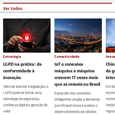
Ver todos
Estratégia
Conectividade
Inov
LGPD na prática: da
IoT e conexões
Chin
conformidade à
máquina a máquina
da g
inovação
crescem 17 vezes mais
inte
que as móveis no Brasil
Além de atender à legislação, a
Em di
LGPD pode se tornar uma
encont
Expansão das conexões
estratégia de segurança,
conhe
inteligentes amplia a demanda
confiança digital e geração de
Verão
por infraestrutura e acelera o
valor
regras
desenvolvimento de cidades