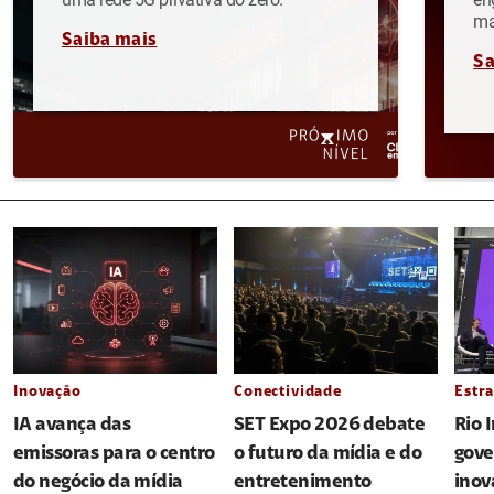
ma
Saiba mais
Sa
Inovação
Conectividade
Estra
IA avança das
SET Expo 2026 debate
Rio 
emissoras para o centro
o futuro da mídia e do
gove
do negócio da mídia
entretenimento
inov