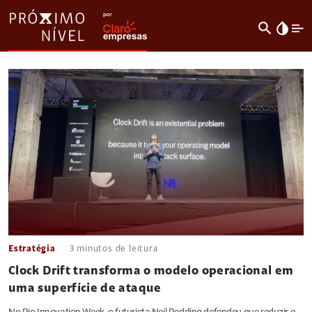
search
invert_colors
Estratégia
3
minutos de leitura
Clock Drift transforma o modelo operacional em
uma superfície de ataque
No Rio Innovation Week, o futurista Neil Redding defendeu que reduzir o