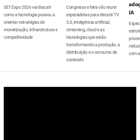
adoç
SET Expo 2026 vai discutir
Congresso e feira vão reunir
IA
como a tecnologia passou a
especialistas para discutir TV
orientar estratégias de
3.0, inteligência artificial,
Espec
monetização, infraestrutura e
streaming, cloud e as
estru
competitividade
tecnologias que estão
proces
transformando a produção, a
reduzi
distribuição e o consumo de
com a
conteúdo