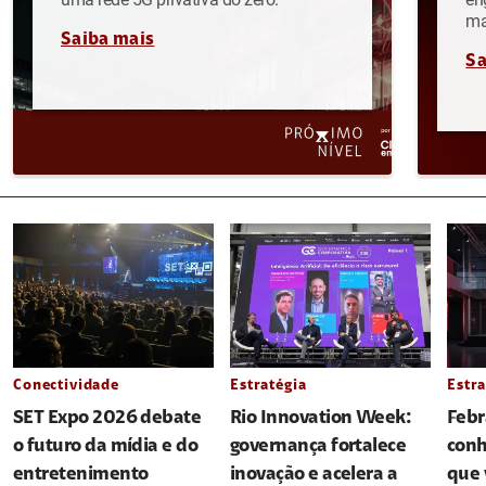
ma
Saiba mais
Sa
Conectividade
Estratégia
Estra
SET Expo 2026 debate
Rio Innovation Week:
Febr
o futuro da mídia e do
governança fortalece
conh
entretenimento
inovação e acelera a
que 