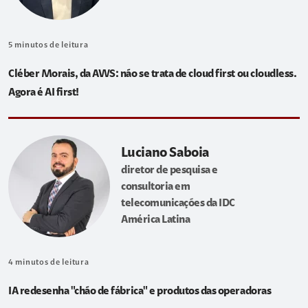
5
minutos de leitura
Cléber Morais, da AWS: não se trata de cloud first ou cloudless.
Agora é AI first!
Luciano Saboia
diretor de pesquisa e
consultoria em
telecomunicações da IDC
América Latina
4
minutos de leitura
IA redesenha "chão de fábrica" e produtos das operadoras