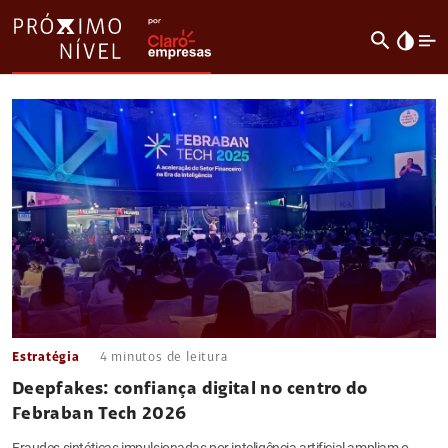
search
invert_colors
Estratégia
4
minutos de leitura
Deepfakes: confiança digital no centro do
Febraban Tech 2026
Fraudes sintéticas impulsionadas por inteligência artificial ampliam o