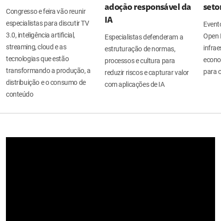
adoção responsável da
seto
Congresso e feira vão reunir
IA
especialistas para discutir TV
Evento
3.0, inteligência artificial,
Open 
Especialistas defenderam a
streaming, cloud e as
infrae
estruturação de normas,
tecnologias que estão
econo
processos e cultura para
transformando a produção, a
para o
reduzir riscos e capturar valor
distribuição e o consumo de
com aplicações de IA
conteúdo