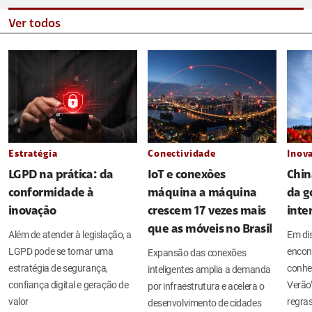
Ver todos
Estratégia
Conectividade
Inov
LGPD na prática: da
IoT e conexões
Chin
conformidade à
máquina a máquina
da g
inovação
crescem 17 vezes mais
inte
que as móveis no Brasil
Além de atender à legislação, a
Em di
LGPD pode se tornar uma
encont
Expansão das conexões
estratégia de segurança,
conhe
inteligentes amplia a demanda
confiança digital e geração de
Verão
por infraestrutura e acelera o
valor
regras
desenvolvimento de cidades