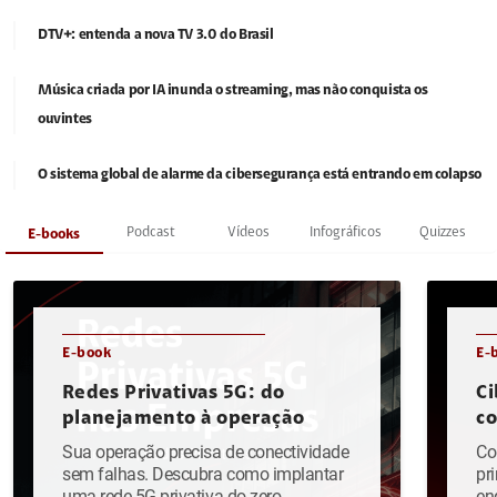
DTV+: entenda a nova TV 3.0 do Brasil
Música criada por IA inunda o streaming, mas não conquista os
ouvintes
O sistema global de alarme da cibersegurança está entrando em colapso
Podcast
Vídeos
Infográficos
Quizzes
E-books
E-book
E-
Redes Privativas 5G: do
Ci
planejamento à operação
c
Sua operação precisa de conectividade
Co
sem falhas. Descubra como implantar
pr
uma rede 5G privativa do zero.
en