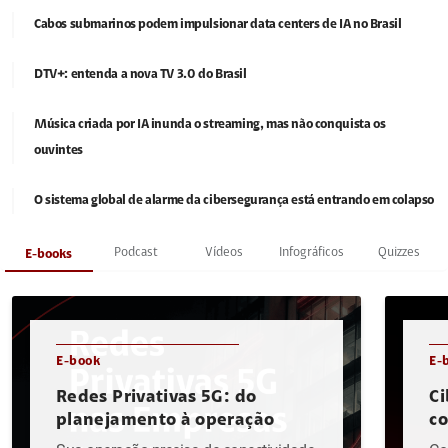
Cabos submarinos podem impulsionar data centers de IA no Brasil
DTV+: entenda a nova TV 3.0 do Brasil
Música criada por IA inunda o streaming, mas não conquista os
ouvintes
O sistema global de alarme da cibersegurança está entrando em colapso
Podcast
Vídeos
Infográficos
Quizzes
E-books
E-book
E-
Redes Privativas 5G: do
Ci
planejamento à operação
c