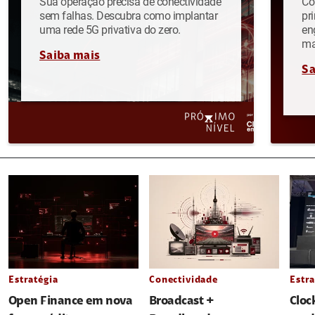
Sua operação precisa de conectividade
Co
sem falhas. Descubra como implantar
pr
uma rede 5G privativa do zero.
en
ma
Saiba mais
Sa
Estratégia
Conectividade
Estra
Open Finance em nova
Broadcast +
Cloc