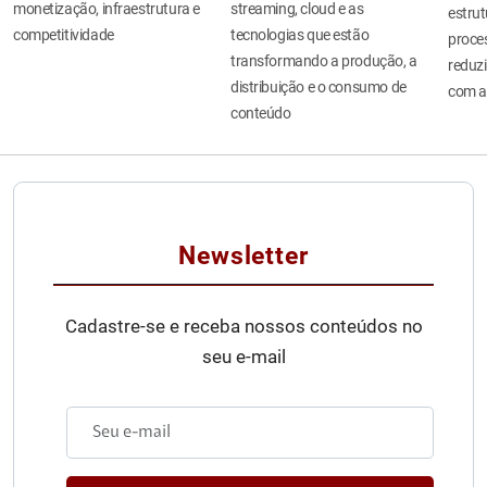
monetização, infraestrutura e
streaming, cloud e as
estru
competitividade
tecnologias que estão
proces
transformando a produção, a
reduzi
distribuição e o consumo de
com a
conteúdo
Newsletter
Cadastre-se e receba nossos conteúdos no
seu e-mail