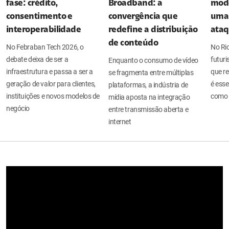
fase: crédito,
Broadband: a
mode
consentimento e
convergência que
uma 
interoperabilidade
redefine a distribuição
ata
de conteúdo
No Febraban Tech 2026, o
No Ri
debate deixa de ser a
futuri
Enquanto o consumo de vídeo
infraestrutura e passa a ser a
que re
se fragmenta entre múltiplas
geração de valor para clientes,
é esse
plataformas, a indústria de
instituições e novos modelos de
como 
mídia aposta na integração
negócio
entre transmissão aberta e
internet