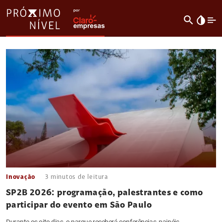
search
invert_colors
Inovação
3
minutos de leitura
SP2B 2026: programação, palestrantes e como
participar do evento em São Paulo
Durante os oito dias, o parque receberá conferências, painéis,