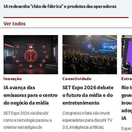
IA redesenha "chão de fábrica" e produtos das operadoras
Ver todos
Inovação
Conectividade
Estra
IA avança das
SET Expo 2026 debate
Rio 
emissoras para o centro
o futuro da mídia e do
gove
do negócio da mídia
entretenimento
inov
adoç
SET Expo 2026 vai discutir
Congresso e feira vão reunir
IA
como a tecnologia passou a
especialistas para discutir TV
orientar estratégias de
3.0, inteligência artificial,
Espec