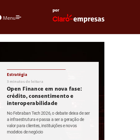
por
olors
Menu
Estratégia
3
minutos de leitura
Open Finance em nova fase:
crédito, consentimento e
interoperabilidade
No Febraban Tech 2026, o debate deixa de ser
a infraestrutura e passa a ser a geração de
valor para clientes, instituições e novos
modelos de negócio