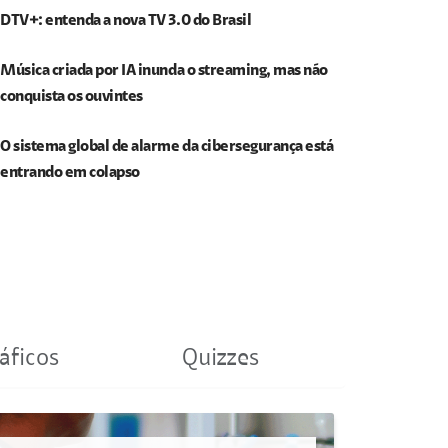
DTV+: entenda a nova TV 3.0 do Brasil
Música criada por IA inunda o streaming, mas não
conquista os ouvintes
O sistema global de alarme da cibersegurança está
entrando em colapso
áficos
Quizzes