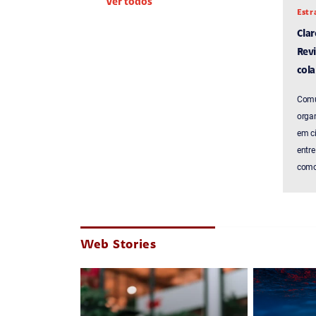
Ver todos
Estr
Cla
Revi
cola
Comu
organ
em c
entre
como 
Web Stories