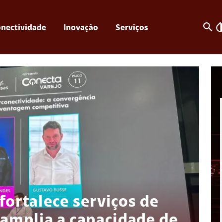
search
invert_c
nectividade
Inovação
Serviços
fortalece serviços de
 amplia a capacidade de