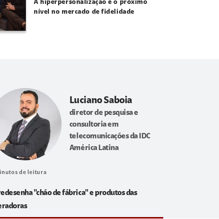
A hiperpersonalização é o próximo
nível no mercado de fidelidade
Luciano Saboia
diretor de pesquisa e
consultoria em
telecomunicações da IDC
América Latina
inutos de leitura
redesenha "chão de fábrica" e produtos das
eradoras