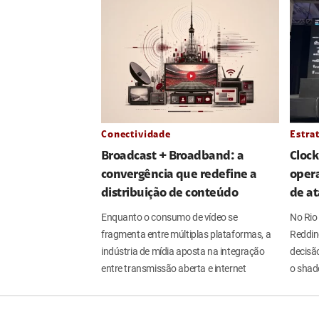
Conectividade
Estra
Broadcast + Broadband: a
Clock
convergência que redefine a
oper
distribuição de conteúdo
de a
Enquanto o consumo de vídeo se
No Rio 
fragmenta entre múltiplas plataformas, a
Reddin
indústria de mídia aposta na integração
decisão
entre transmissão aberta e internet
o shad