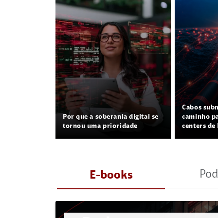
Cabos sub
Por que a soberania digital se
caminho pa
tornou uma prioridade
centers de 
Pod
E-books