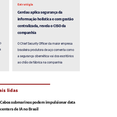
Estratégia
Gerdau aplica segurança da
informação holística e com gestão
centralizada, revela o CISO da
companhia
o
O Chief Security Officer da maior empresa
a
brasileira produtora de aço comenta como
a segurança cibernética vai dos escritórios
ao chão de fábrica na companhia
is lidas
Cabos submarinos podem impulsionar data
centers de IA no Brasil