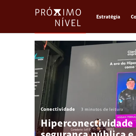
Estratégia
Co
Conectividade
3
minutos de leitura
Hiperconectividade 
segurança pública e