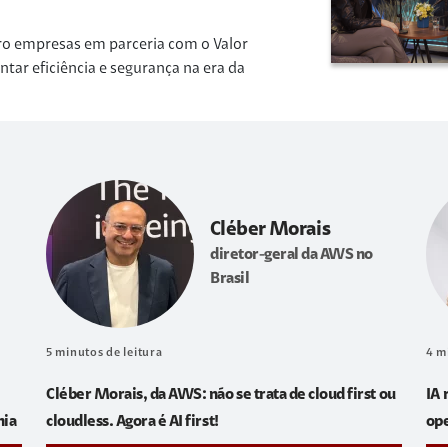
ro empresas em parceria com o Valor
r eficiência e segurança na era da
Cléber Morais
diretor-geral da AWS no
Brasil
5
minutos de leitura
4
m
Cléber Morais, da AWS: não se trata de cloud first ou
IA 
hia
cloudless. Agora é AI first!
op