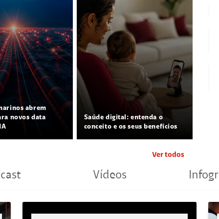
marinos abrem
ra novos data
Saúde digital: entenda o
IA
conceito e os seus benefícios
Ver todos
cast
Vídeos
Infogr