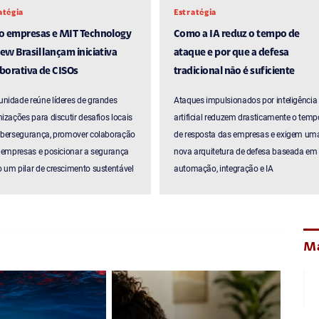
atégia
Estratégia
ro empresas e MIT Technology
Como a IA reduz o tempo de
ew Brasil lançam iniciativa
ataque e por que a defesa
borativa de CISOs
tradicional não é suficiente
nidade reúne líderes de grandes
Ataques impulsionados por inteligência
izações para discutir desafios locais
artificial reduzem drasticamente o temp
ibersegurança, promover colaboração
de resposta das empresas e exigem um
 empresas e posicionar a segurança
nova arquitetura de defesa baseada em
um pilar de crescimento sustentável
automação, integração e IA
Ma