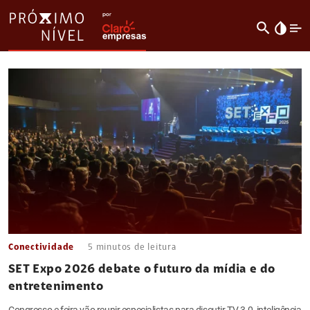
search
invert_colors
Conectividade
5
minutos de leitura
SET Expo 2026 debate o futuro da mídia e do
entretenimento
Congresso e feira vão reunir especialistas para discutir TV 3.0, inteligência