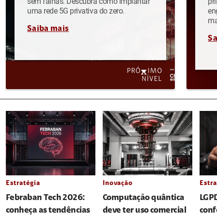
sem falhas. Descubra como implantar
pr
uma rede 5G privativa do zero.
en
ma
Saiba mais
Sa
Estratégia
Inovação
Estra
Febraban Tech 2026:
Computação quântica
LGPD
conheça as tendências
deve ter uso comercial
conf