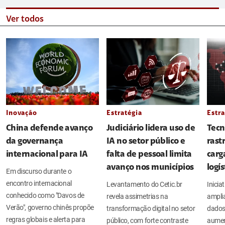
Ver todos
Inovação
Estratégia
Estra
China defende avanço
Judiciário lidera uso de
Tecn
da governança
IA no setor público e
rast
internacional para IA
falta de pessoal limita
carg
avanço nos municípios
logí
Em discurso durante o
encontro internacional
Levantamento do Cetic.br
Inicia
conhecido como "Davos de
revela assimetrias na
amplia
Verão", governo chinês propõe
transformação digital no setor
dados
regras globais e alerta para
público, com forte contraste
aument