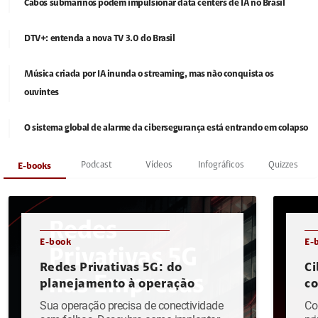
Cabos submarinos podem impulsionar data centers de IA no Brasil
DTV+: entenda a nova TV 3.0 do Brasil
Música criada por IA inunda o streaming, mas não conquista os
ouvintes
O sistema global de alarme da cibersegurança está entrando em colapso
Podcast
Vídeos
Infográficos
Quizzes
E-books
E-book
E-
Redes Privativas 5G: do
Ci
planejamento à operação
c
Sua operação precisa de conectividade
Co