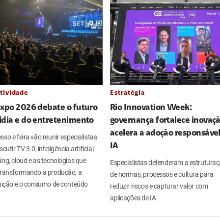
tividade
Estratégia
Expo 2026 debate o futuro
Rio Innovation Week:
ídia e do entretenimento
governança fortalece inovaçã
acelera a adoção responsáve
so e feira vão reunir especialistas
IA
cutir TV 3.0, inteligência artificial,
ng, cloud e as tecnologias que
Especialistas defenderam a estrutura
transformando a produção, a
de normas, processos e cultura para
buição e o consumo de conteúdo
reduzir riscos e capturar valor com
aplicações de IA