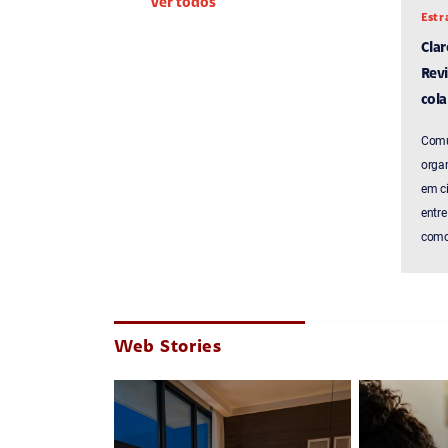
Ver todos
Estr
Cla
Revi
cola
Comu
organ
em c
entre
como 
Web Stories