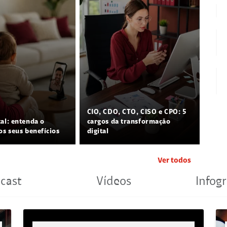
CIO, CDO, CTO, CISO e CPO: 5
tal: entenda o
cargos da transformação
os seus benefícios
digital
Ver todos
cast
Vídeos
Infogr