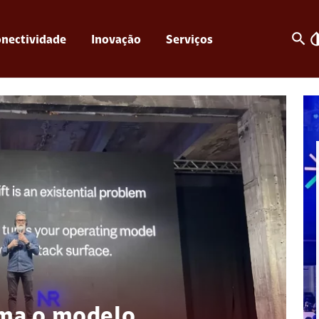
search
invert_c
nectividade
Inovação
Serviços
rma o modelo