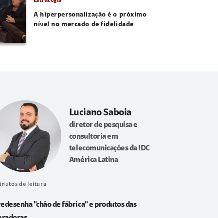
Estratégia
A hiperpersonalização é o próximo
nível no mercado de fidelidade
Luciano Saboia
diretor de pesquisa e
consultoria em
telecomunicações da IDC
América Latina
inutos de leitura
redesenha "chão de fábrica" e produtos das