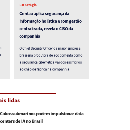
Estratégia
Gerdau aplica segurança da
informação holística e com gestão
centralizada, revela o CISO da
companhia
o
O Chief Security Officer da maior empresa
a
brasileira produtora de aço comenta como
a segurança cibernética vai dos escritórios
ao chão de fábrica na companhia
is lidas
Cabos submarinos podem impulsionar data
centers de IA no Brasil