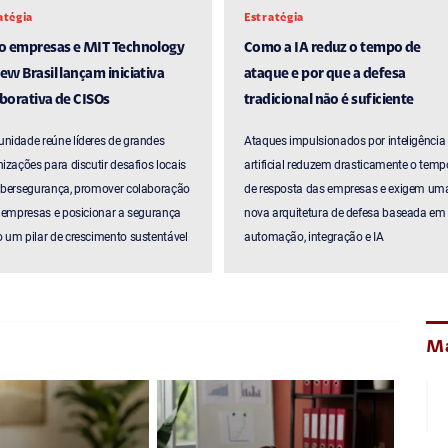
atégia
Estratégia
ro empresas e MIT Technology
Como a IA reduz o tempo de
ew Brasil lançam iniciativa
ataque e por que a defesa
borativa de CISOs
tradicional não é suficiente
nidade reúne líderes de grandes
Ataques impulsionados por inteligência
izações para discutir desafios locais
artificial reduzem drasticamente o temp
ibersegurança, promover colaboração
de resposta das empresas e exigem um
 empresas e posicionar a segurança
nova arquitetura de defesa baseada em
um pilar de crescimento sustentável
automação, integração e IA
Ma