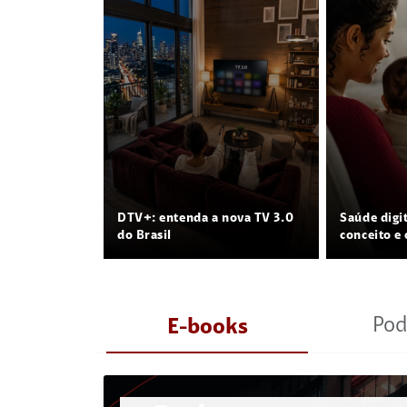
DTV+: entenda a nova TV 3.0
Saúde digi
do Brasil
conceito e 
Pod
E-books