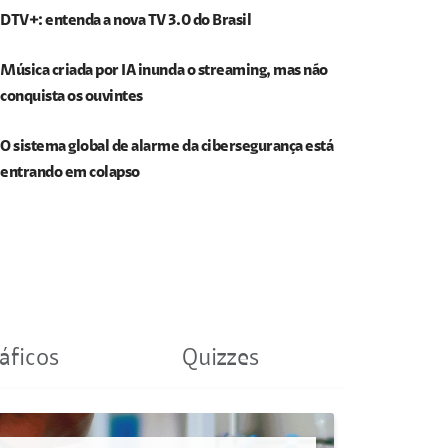
DTV+: entenda a nova TV 3.0 do Brasil
Música criada por IA inunda o streaming, mas não
conquista os ouvintes
O sistema global de alarme da cibersegurança está
entrando em colapso
áficos
Quizzes