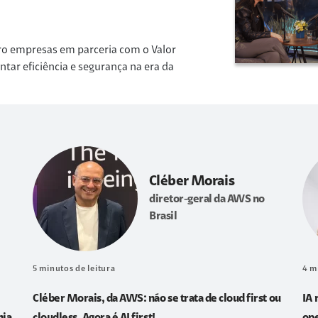
ro empresas em parceria com o Valor
r eficiência e segurança na era da
Cléber Morais
diretor-geral da AWS no
Brasil
5
minutos de leitura
4
m
Cléber Morais, da AWS: não se trata de cloud first ou
IA 