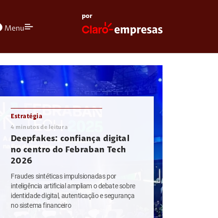
por
olors
Menu
Estratégia
4
minutos de leitura
Deepfakes: confiança digital
no centro do Febraban Tech
2026
Fraudes sintéticas impulsionadas por
inteligência artificial ampliam o debate sobre
identidade digital, autenticação e segurança
no sistema financeiro