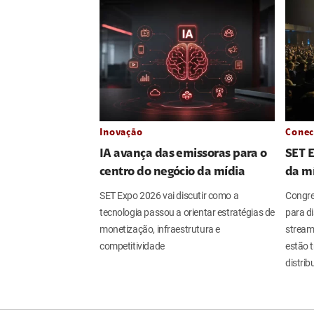
Inovação
Conec
IA avança das emissoras para o
SET 
centro do negócio da mídia
da m
SET Expo 2026 vai discutir como a
Congres
tecnologia passou a orientar estratégias de
para dis
monetização, infraestrutura e
streami
competitividade
estão 
distri