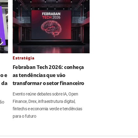
Estratégia
Febraban Tech 2026: conheça
o e
as tendências que vão
l da
transformar o setor financeiro
Evento reúne debates sobre IA, Open
Finance, Drex, infraestrutura digital,
ção
fintechs e economia verde e tendências
para o futuro