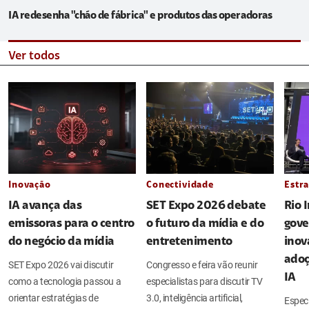
IA redesenha "chão de fábrica" e produtos das operadoras
Ver todos
Inovação
Conectividade
Estra
IA avança das
SET Expo 2026 debate
Rio 
emissoras para o centro
o futuro da mídia e do
gove
do negócio da mídia
entretenimento
inov
adoç
SET Expo 2026 vai discutir
Congresso e feira vão reunir
IA
como a tecnologia passou a
especialistas para discutir TV
orientar estratégias de
3.0, inteligência artificial,
Espec