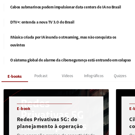
Cabos submarinos podem impulsionar data centers de IA no Brasil
DTV+: entenda a nova TV 3.0 do Brasil
Música criada por IA inunda o streaming, mas não conquista os
ouvintes
O sistema global de alarme da cibersegurança está entrando em colapso
Podcast
Vídeos
Infográficos
Quizzes
E-books
E-book
E-
Redes Privativas 5G: do
Ci
planejamento à operação
c