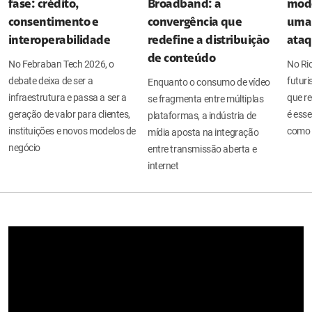
fase: crédito,
Broadband: a
mode
consentimento e
convergência que
uma 
interoperabilidade
redefine a distribuição
ata
de conteúdo
No Febraban Tech 2026, o
No Ri
debate deixa de ser a
futuri
Enquanto o consumo de vídeo
infraestrutura e passa a ser a
que re
se fragmenta entre múltiplas
geração de valor para clientes,
é esse
plataformas, a indústria de
instituições e novos modelos de
como 
mídia aposta na integração
negócio
entre transmissão aberta e
internet