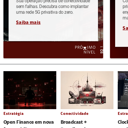
Sua operação precisa de conectividade
Co
sem falhas. Descubra como implantar
pr
uma rede 5G privativa do zero.
en
ma
Saiba mais
Sa
Estratégia
Conectividade
Estra
Open Finance em nova
Broadcast +
Cloc