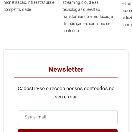
monetização, infraestrutura e
streaming, cloud e as
estru
competitividade
tecnologias que estão
proces
transformando a produção, a
reduzi
distribuição e o consumo de
com a
conteúdo
Newsletter
Cadastre-se e receba nossos conteúdos no
seu e-mail