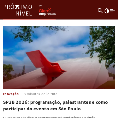
search
invert_colors
Inovação
3
minutos de leitura
SP2B 2026: programação, palestrantes e como
participar do evento em São Paulo
Durante os oito dias, o parque receberá conferências, painéis,