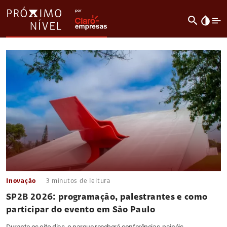
search
invert_colors
Inovação
3
minutos de leitura
SP2B 2026: programação, palestrantes e como
participar do evento em São Paulo
Durante os oito dias, o parque receberá conferências, painéis,