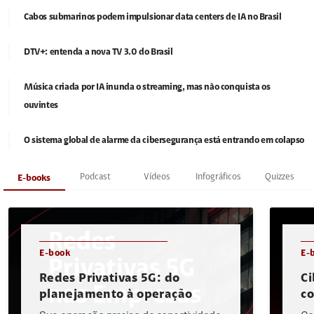
Cabos submarinos podem impulsionar data centers de IA no Brasil
DTV+: entenda a nova TV 3.0 do Brasil
Música criada por IA inunda o streaming, mas não conquista os
ouvintes
O sistema global de alarme da cibersegurança está entrando em colapso
Podcast
Vídeos
Infográficos
Quizzes
E-books
E-book
E-
Redes Privativas 5G: do
Ci
planejamento à operação
c