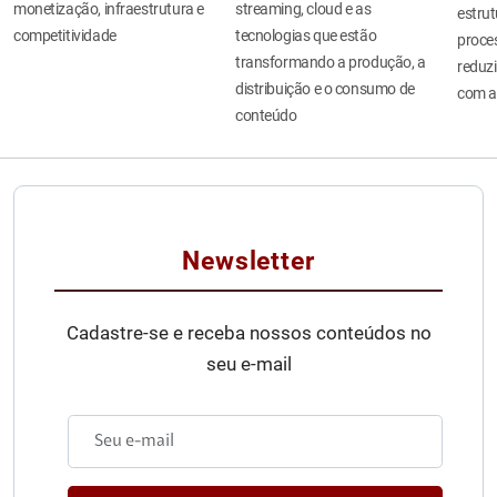
monetização, infraestrutura e
streaming, cloud e as
estru
competitividade
tecnologias que estão
proces
transformando a produção, a
reduzi
distribuição e o consumo de
com a
conteúdo
Newsletter
Cadastre-se e receba nossos conteúdos no
seu e-mail