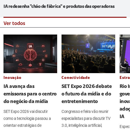
IA redesenha "chão de fábrica" e produtos das operadoras
Ver todos
Inovação
Conectividade
Estra
IA avança das
SET Expo 2026 debate
Rio 
emissoras para o centro
o futuro da mídia e do
gove
do negócio da mídia
entretenimento
inov
adoç
SET Expo 2026 vai discutir
Congresso e feira vão reunir
IA
como a tecnologia passou a
especialistas para discutir TV
orientar estratégias de
3.0, inteligência artificial,
Espec