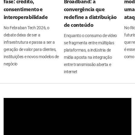
fase: crédito,
Broadband: a
mode
consentimento e
convergência que
uma 
interoperabilidade
redefine a distribuição
ata
de conteúdo
No Febraban Tech 2026, o
No Ri
debate deixa de ser a
futuri
Enquanto o consumo de vídeo
infraestrutura e passa a ser a
que re
se fragmenta entre múltiplas
geração de valor para clientes,
é esse
plataformas, a indústria de
instituições e novos modelos de
como 
mídia aposta na integração
negócio
entre transmissão aberta e
internet