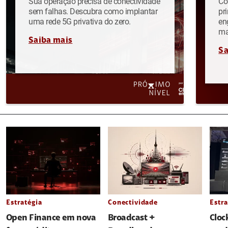
Sua operação precisa de conectividade
Co
sem falhas. Descubra como implantar
pr
uma rede 5G privativa do zero.
en
ma
Saiba mais
Sa
Estratégia
Conectividade
Estra
Open Finance em nova
Broadcast +
Cloc