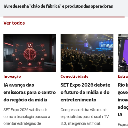
IA redesenha "chão de fábrica" e produtos das operadoras
Ver todos
Inovação
Conectividade
Estra
IA avança das
SET Expo 2026 debate
Rio 
emissoras para o centro
o futuro da mídia e do
gove
do negócio da mídia
entretenimento
inov
adoç
SET Expo 2026 vai discutir
Congresso e feira vão reunir
IA
como a tecnologia passou a
especialistas para discutir TV
orientar estratégias de
3.0, inteligência artificial,
Espec