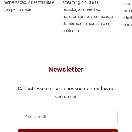
monetização, infraestrutura e
streaming, cloud e as
estru
competitividade
tecnologias que estão
proces
transformando a produção, a
reduzi
distribuição e o consumo de
com a
conteúdo
Newsletter
Cadastre-se e receba nossos conteúdos no
seu e-mail