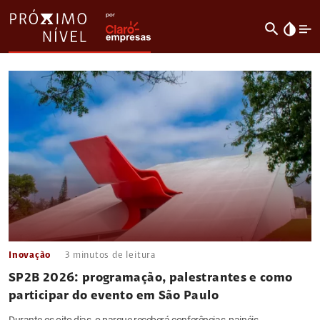
search
invert_colors
Inovação
3
minutos de leitura
SP2B 2026: programação, palestrantes e como
participar do evento em São Paulo
Durante os oito dias, o parque receberá conferências, painéis,