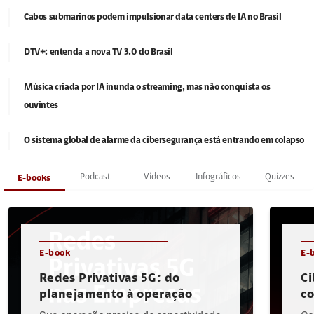
Cabos submarinos podem impulsionar data centers de IA no Brasil
DTV+: entenda a nova TV 3.0 do Brasil
Música criada por IA inunda o streaming, mas não conquista os
ouvintes
O sistema global de alarme da cibersegurança está entrando em colapso
Podcast
Vídeos
Infográficos
Quizzes
E-books
E-book
E-
Redes Privativas 5G: do
Ci
planejamento à operação
c