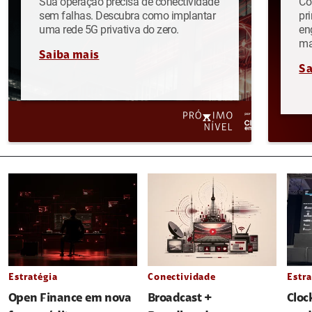
Sua operação precisa de conectividade
Co
sem falhas. Descubra como implantar
pr
uma rede 5G privativa do zero.
en
ma
Saiba mais
Sa
Estratégia
Conectividade
Estra
Open Finance em nova
Broadcast +
Cloc