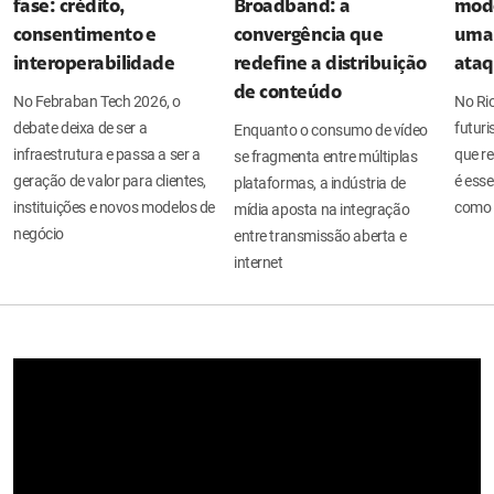
fase: crédito,
Broadband: a
mode
consentimento e
convergência que
uma 
interoperabilidade
redefine a distribuição
ata
de conteúdo
No Febraban Tech 2026, o
No Ri
debate deixa de ser a
futuri
Enquanto o consumo de vídeo
infraestrutura e passa a ser a
que re
se fragmenta entre múltiplas
geração de valor para clientes,
é esse
plataformas, a indústria de
instituições e novos modelos de
como 
mídia aposta na integração
negócio
entre transmissão aberta e
internet